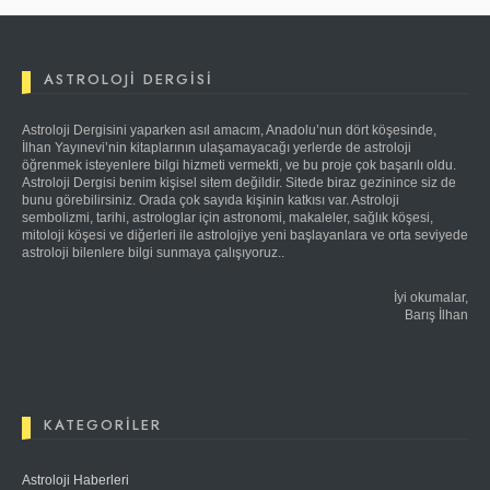
ASTROLOJI DERGISI
Astroloji Dergisini yaparken asıl amacım, Anadolu’nun dört köşesinde,
İlhan Yayınevi’nin kitaplarının ulaşamayacağı yerlerde de astroloji
öğrenmek isteyenlere bilgi hizmeti vermekti, ve bu proje çok başarılı oldu.
Astroloji Dergisi benim kişisel sitem değildir. Sitede biraz gezinince siz de
bunu görebilirsiniz. Orada çok sayıda kişinin katkısı var. Astroloji
sembolizmi, tarihi, astrologlar için astronomi, makaleler, sağlık köşesi,
mitoloji köşesi ve diğerleri ile astrolojiye yeni başlayanlara ve orta seviyede
astroloji bilenlere bilgi sunmaya çalışıyoruz..
İyi okumalar,
Barış İlhan
KATEGORILER
Astroloji Haberleri