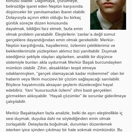
konusu olabilir. Dağılmaya, çözülmeye,
belirsizliğe işaret eden Neptün karşısında
düşünceler bir yanılsamadan ibaret olabilir.
Dolayısıyla açının etkin olduğu bu birkaç
günlük süreçte düzen konusunda
dayatmak, bildiğini farz etmek, fazla emin
olmak problem yaratabilir. Eleştirilerin ‘zanlar’a değil somut
gerçeklere dayandığından emin olmak gerekebilir. Merkür-
Neptün karşıtlığında, hayallerimiz, özlemini çektiklerimiz ve
beklentilerimizle yüzleşirken aklımız bizi yanıltabilir. Duymak
istediğimiz şekliyle olayları algılarken, analitik bir düşünce
sistemiyle bunları akla uydurmak Merkür Başak burcundayken
mümkün olabilir. Zihin, aksaklıkları tespit etmeye
odaklanmışken, “gerçek olamayacak kadar mükemmel” olan bir
haberin veya fikrin mucizevi bir çözüm sağlayacağı sanılabilir.
Böylece hayatımızda aksayan şeylerin düzeleceğini hayal
edebiliriz. Yani “kusursuzluk özlemi” zihni basit gerçekleri
görmekten alıkoyabilir. “Hayali çözümler” ile sorunlar giderilmeye
çalışılabilir.
Merkür Başaktayken fazla analizle, belki de aşırı eleştirellikle iç
sesi duymak, duyulsa dahi ne söylediğinden emin olmak
zorlaşabilir. Detaylarda boğulmak, durumları düzenlemek
isterken iyice içinden çıkılmaz bir hale sokmak mümkündür. Bu