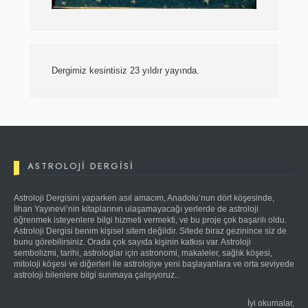
Dergimiz kesintisiz 23 yıldır yayında.
ASTROLOJI DERGISI
Astroloji Dergisini yaparken asıl amacım, Anadolu’nun dört köşesinde,
İlhan Yayınevi’nin kitaplarının ulaşamayacağı yerlerde de astroloji
öğrenmek isteyenlere bilgi hizmeti vermekti, ve bu proje çok başarılı oldu.
Astroloji Dergisi benim kişisel sitem değildir. Sitede biraz gezinince siz de
bunu görebilirsiniz. Orada çok sayıda kişinin katkısı var. Astroloji
sembolizmi, tarihi, astrologlar için astronomi, makaleler, sağlık köşesi,
mitoloji köşesi ve diğerleri ile astrolojiye yeni başlayanlara ve orta seviyede
astroloji bilenlere bilgi sunmaya çalışıyoruz..
İyi okumalar,