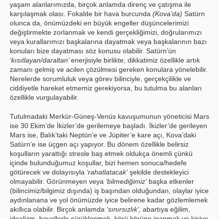
yaşam alanlarımızda, birçok anlamda direnç ve çatışma ile
karşılaşmak olası. Fokalde bir hava burcunda
(Kova’da)
Satürn
olunca da, önümüzdeki en büyük engeller düşüncelerimizi
değiştirmekte zorlanmak ve kendi gerçekliğimizi, doğrularımızı
veya kurallarımızı başkalarına dayatmak veya başkalarının bazı
konuları bize dayatması söz konusu olabilir. Satürn’ün
‘kısıtlayan/daraltan’
enerjisiyle birlikte, dikkatimiz özellikle artık
zamanı gelmiş ve acilen çözülmesi gereken konulara yönelebilir.
Nerelerde sorumluluk veya görev bilinciyle, gerçekçilikle ve
ciddiyetle hareket etmemiz gerekiyorsa, bu tutulma bu alanları
özellikle vurgulayabilir.
Tutulmadaki Merkür-Güneş-Venüs kavuşumunun yöneticisi Mars
ise 30 Ekim’de İkizler’de gerilemeye başladı. İkizler’de gerileyen
Mars ise, Balık’taki Neptün’e ve Jüpiter’e kare açı, Kova’daki
Satürn’e ise üçgen açı yapıyor. Bu dönem özellikle belirsiz
koşulların yarattığı stresle baş etmek oldukça önemli çünkü
içinde bulunduğumuz koşullar, bizi hemen sonuca/hedefe
götürecek ve dolayısıyla
‘rahatlatacak’
şekilde destekleyici
olmayabilir. Görünmeyen veya
‘bilmediğimiz’
başka etkenler
(bilincimiz/bilgimiz dışında) iş başından olduğundan, olaylar iyice
aydınlanana ve yol önümüzde iyice belirene kadar gözlemlemek
akıllıca olabilir. Birçok anlamda
‘sınırsızlık’,
abartıya eğilim,
idealizm, hayallerle sürüklenmek, körü körüne inanmak ve kişiye