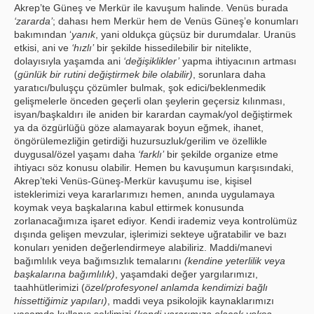
Akrep’te Güneş ve Merkür ile kavuşum halinde. Venüs burada
‘zararda’
; dahası hem Merkür hem de Venüs Güneş’e konumları
bakımından ‘
yanık
, yani oldukça güçsüz bir durumdalar. Uranüs
etkisi, ani ve
‘hızlı’
bir şekilde hissedilebilir bir nitelikte,
dolayısıyla yaşamda ani
‘değişiklikler’
yapma ihtiyacının artması
(
günlük bir rutini değiştirmek bile olabilir)
, sorunlara daha
yaratıcı/buluşçu çözümler bulmak, şok edici/beklenmedik
gelişmelerle önceden geçerli olan şeylerin geçersiz kılınması,
isyan/başkaldırı ile aniden bir karardan caymak/yol değiştirmek
ya da özgürlüğü göze alamayarak boyun eğmek, ihanet,
öngörülemezliğin getirdiği huzursuzluk/gerilim ve özellikle
duygusal/özel yaşamı daha
‘farklı’
bir şekilde organize etme
ihtiyacı söz konusu olabilir. Hemen bu kavuşumun karşısındaki,
Akrep’teki Venüs-Güneş-Merkür kavuşumu ise, kişisel
isteklerimizi veya kararlarımızı hemen, anında uygulamaya
koymak veya başkalarına kabul ettirmek konusunda
zorlanacağımıza işaret ediyor. Kendi irademiz veya kontrolümüz
dışında gelişen mevzular, işlerimizi sekteye uğratabilir ve bazı
konuları yeniden değerlendirmeye alabiliriz. Maddi/manevi
bağımlılık veya bağımsızlık temalarını
(kendine yeterlilik veya
başkalarına bağımlılık)
, yaşamdaki değer yargılarımızı,
taahhütlerimizi (
özel/profesyonel anlamda kendimizi bağlı
hissettiğimiz yapıları)
, maddi veya psikolojik kaynaklarımızı