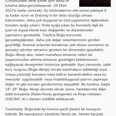
(Önümüzdeki sene içinde aynı aksta iki
tutulma daha gerçekleşecek- 28 Ekim
2023’e kadar sürecek)
. Ay tutulmalarının etki süresi yaklaşık 6
ay kadar sürer ve Dolunay’ın bir oktav büyüğü olması
bakımından, daha çok duygusal ve özel yaşamımızı ilgilendiren
konuları açığa çıkarır. Hızla açığa çıkan bu konularla ilgili de
içsel ve dışsal olarak bazı değişimler ve düzenlemeler
yapmamız gerekebilir. Tutulma Boğa burcunda
gerçekleştiğinden, daha çok değer sistemlerimizin gözden
geçirildiği, finansal anlamda kendimize çeki düzen vermemiz ve
gerçekçi adımlar atmamız gereken bir dönemden geçebiliriz.
Boğa–Akrep aksı, neleri muhafaza etmemiz neleri ise
yaşamımızdan elimine etmemiz gerektiğini belirlememizi
sağlayacak deneyimleri önümüze getirebilir. Aynı zamanda, sabit
burç vurgusu
(Boğa-Akrep)
önceki tutulmaların tetiklediği veya
ortaya çıkardığı konulara nasıl istikrar kazandırabiliriz veya bu
mevzular
‘uygulanabilir’
veya maddi/duygusal yatırım yapmaya
değer mi gibi soruları gündemimize taşıyabilir. Bu tutulma, başta
14°-18° Boğa–Akrep aksında olmak üzere, haritalarında diğer
sabit burçlarda (Aslan-Kova) gezegenleri ve Köşe noktaları
(ASC/MC vb.) olanları özellikle etkileyecek.
Tutulmada, Boğa’daki Ay-Uranüs partil (kesin) bir kavuşum
halinde. Bu kavuşumun yöneticisi Venüs ise, hemen karşıda