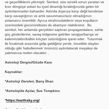
ve geçerliliklerini yitirmiştir. Sembol, size sürekli sorun yaratan ve
kısır döngüye sokan bu içsel dinamiği bıraktığınızda gelen bir
aydınlanmadan bahseder. Aslında dışarıya karşı değil kendinize
karşı savaştığınızı ve artık savunmasız/aciz olmadığınızı
anlamanız önemlidir. Ayrıca etrafınızdakilerin veya koşulların
üzerinizdeki gücünü/etkisini de abartıyor olabilirsiniz. Bu
sembol, her anlamda gerçekleri saptıran propagandalara, sahte
güç gösterilerine, savaş bölgesine getirilen sevgiye/barışa ve
kalemin/aklın/kalbin kılıçtan üstünlüğüne işaret eder. Tutunmak
ile bırakmak arasında gidip geldiğiniz yerde, öncelikle olayları
olduğu gibi ‘kabullenmek’ önünüzü aydınlatacak meşaleyi de
yakmanıza neden olacaktır…
Astroloji Dergisi/Gözde Kara
Kaynaklar:
*
Astroloji Dersleri,
Barış İlhan
*Astrolojide Açılar,
Sue Tompkins
*
https://earthsky.org/