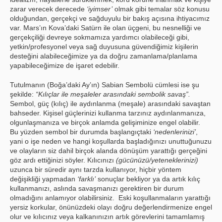
zarar verecek derecede
‘iyimser’
olmak gibi temalar söz konusu
olduğundan, gerçekçi ve sağduyulu bir bakış açısına ihtiyacımız
var. Mars’ın Kova’daki Satürn ile olan üçgeni, bu nesnelliği ve
gerçekçiliği devreye sokmamıza yardımcı olabileceği gibi,
yetkin/profesyonel veya sağ duyusuna güvendiğimiz kişilerin
desteğini alabileceğimize ya da doğru zamanlama/planlama
yapabileceğimize de işaret edebilir.
Tutulmanın (Boğa’daki Ay’ın) Sabian Sembolü cümlesi ise şu
şekilde:
“
Kılıçlar ile meşaleler arasındaki sembolik savaş”.
Sembol, güç (kılıç) ile aydınlanma (meşale) arasındaki savaştan
bahseder. Kişisel güçlerinizi kullanma tarzınız aydınlanmanıza,
olgunlaşmanıza ve birçok anlamda gelişiminize engel olabilir.
Bu yüzden sembol bir durumda başlangıçtaki
‘nedenlerinizi’
,
yani o işe neden ve hangi koşullarda başladığınızı unuttuğunuzu
ve olayların siz dahil birçok alanda dönüşüm yarattığı gerçeğini
göz ardı ettiğinizi söyler. Kılıcınızı
(gücünüzü/yeteneklerinizi)
uzunca bir süredir aynı tarzda kullanıyor, hiçbir yöntem
değişikliği yapmadan
‘farklı’
sonuçlar bekliyor ya da artık kılıç
kullanmanızı, aslında savaşmanızı gerektiren bir durum
olmadığını anlamıyor olabilirsiniz. Eski koşullanmaların yarattığı
yersiz korkular, önünüzdeki olayı doğru değerlendirmenize engel
olur ve kılıcınız veya kalkanınızın artık görevlerini tamamlamış