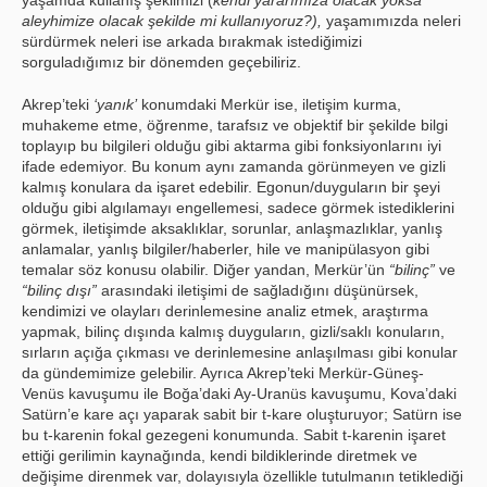
yaşamda kullanış şeklimizi (
kendi yararımıza olacak yoksa
aleyhimize olacak şekilde mi kullanıyoruz?),
yaşamımızda neleri
sürdürmek neleri ise arkada bırakmak istediğimizi
sorguladığımız bir dönemden geçebiliriz.
Akrep’teki
‘yanık’
konumdaki Merkür ise, iletişim kurma,
muhakeme etme, öğrenme, tarafsız ve objektif bir şekilde bilgi
toplayıp bu bilgileri olduğu gibi aktarma gibi fonksiyonlarını iyi
ifade edemiyor. Bu konum aynı zamanda görünmeyen ve gizli
kalmış konulara da işaret edebilir. Egonun/duyguların bir şeyi
olduğu gibi algılamayı engellemesi, sadece görmek istediklerini
görmek, iletişimde aksaklıklar, sorunlar, anlaşmazlıklar, yanlış
anlamalar, yanlış bilgiler/haberler, hile ve manipülasyon gibi
temalar söz konusu olabilir. Diğer yandan, Merkür’ün
“bilinç”
ve
“bilinç dışı”
arasındaki iletişimi de sağladığını düşünürsek,
kendimizi ve olayları derinlemesine analiz etmek, araştırma
yapmak, bilinç dışında kalmış duyguların, gizli/saklı konuların,
sırların açığa çıkması ve derinlemesine anlaşılması gibi konular
da gündemimize gelebilir. Ayrıca Akrep’teki Merkür-Güneş-
Venüs kavuşumu ile Boğa’daki Ay-Uranüs kavuşumu, Kova’daki
Satürn’e kare açı yaparak sabit bir t-kare oluşturuyor; Satürn ise
bu t-karenin fokal gezegeni konumunda. Sabit t-karenin işaret
ettiği gerilimin kaynağında, kendi bildiklerinde diretmek ve
değişime direnmek var, dolayısıyla özellikle tutulmanın tetiklediği