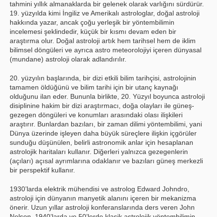
tahmini yıllık almanaklarda bir gelenek olarak varlığını sürdürür.
19. yüzyılda kimi İngiliz ve Amerikalı astrologlar, doğal astroloji
hakkında yazar, ancak çoğu yerleşik bir yöntembilimin
incelemesi şeklindedir, küçük bir kısmı devam eden bir
araştırma olur. Doğal astroloji artık hem tarihsel hem de iklim
bilimsel döngüleri ve ayrıca astro meteorolojiyi içeren dünyasal
(mundane) astroloji olarak adlandırılır.
20. yüzyılın başlarında, bir dizi etkili bilim tarihçisi, astrolojinin
tamamen öldüğünü ve bilim tarihi için bir utanç kaynağı
olduğunu ilan eder. Bununla birlikte, 20. Yüzyıl boyunca astroloji
disiplinine hakim bir dizi araştırmacı, doğa olayları ile güneş-
gezegen döngüleri ve konumları arasındaki olası ilişkileri
araştırır. Bunlardan bazıları, bir zaman dilimi yöntembilimi, yani
Dünya üzerinde işleyen daha büyük süreçlere ilişkin içgörüler
sunduğu düşünülen, belirli astronomik anlar için hesaplanan
astrolojik haritaları kullanır. Diğerleri yalnızca gezegenlerin
(açıları) açısal ayrımlarına odaklanır ve bazıları güneş merkezli
bir perspektif kullanır.
1930’larda elektrik mühendisi ve astrolog Edward Johndro,
astroloji için dünyanın manyetik alanını içeren bir mekanizma
önerir. Uzun yıllar astroloji konferanslarında ders veren John
Nelson, 1940’larda ve 50’lerde klasik astrolojik yöntembilimin