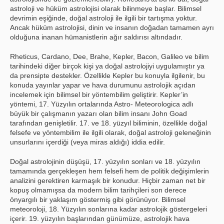
astroloji ve hüküm astrolojisi olarak bilinmeye başlar. Bilimsel
devrimin eşiğinde, doğal astroloji ile ilgili bir tartışma yoktur.
Ancak hüküm astrolojisi, dinin ve insanın doğadan tamamen ayrı
olduğuna inanan hümanistlerin ağır saldırısı altındadır.
Rheticus, Cardano, Dee, Brahe, Kepler, Bacon, Galileo ve bilim
tarihindeki diğer birçok kişi ya doğal astrolojiyi uygulamıştır ya
da prensipte destekler. Özellikle Kepler bu konuyla ilgilenir, bu
konuda yayınlar yapar ve hava durumunu astrolojik açıdan
incelemek için bilimsel bir yöntembilim geliştirir. Kepler’in
yöntemi, 17. Yüzyılın ortalarında Astro- Meteorologica adlı
büyük bir çalışmanın yazarı olan bilim insanı John Goad
tarafından genişletilir. 17. ve 18. yüzyıl biliminin, özellikle doğal
felsefe ve yöntembilim ile ilgili olarak, doğal astroloji geleneğinin
unsurlarını içerdiği (veya miras aldığı) iddia edilir.
Doğal astrolojinin düşüşü, 17. yüzyılın sonları ve 18. yüzyılın
tamamında gerçekleşen hem felsefi hem de politik değişimlerin
analizini gerektiren karmaşık bir konudur. Hiçbir zaman net bir
kopuş olmamışsa da modern bilim tarihçileri son derece
önyargılı bir yaklaşım göstermiş gibi görünüyor. Bilimsel
meteoroloji, 18. Yüzyılın sonlarına kadar astrolojik göstergeleri
içerir. 19. yüzyılın başlarından günümüze, astrolojik hava