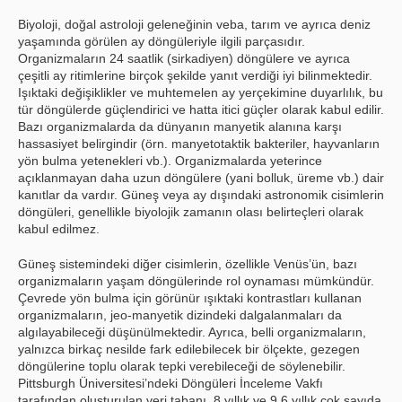
Biyoloji, doğal astroloji geleneğinin veba, tarım ve ayrıca deniz
yaşamında görülen ay döngüleriyle ilgili parçasıdır.
Organizmaların 24 saatlik (sirkadiyen) döngülere ve ayrıca
çeşitli ay ritimlerine birçok şekilde yanıt verdiği iyi bilinmektedir.
Işıktaki değişiklikler ve muhtemelen ay yerçekimine duyarlılık, bu
tür döngülerde güçlendirici ve hatta itici güçler olarak kabul edilir.
Bazı organizmalarda da dünyanın manyetik alanına karşı
hassasiyet belirgindir (örn. manyetotaktik bakteriler, hayvanların
yön bulma yetenekleri vb.). Organizmalarda yeterince
açıklanmayan daha uzun döngülere (yani bolluk, üreme vb.) dair
kanıtlar da vardır. Güneş veya ay dışındaki astronomik cisimlerin
döngüleri, genellikle biyolojik zamanın olası belirteçleri olarak
kabul edilmez.
Güneş sistemindeki diğer cisimlerin, özellikle Venüs’ün, bazı
organizmaların yaşam döngülerinde rol oynaması mümkündür.
Çevrede yön bulma için görünür ışıktaki kontrastları kullanan
organizmaların, jeo-manyetik dizindeki dalgalanmaları da
algılayabileceği düşünülmektedir. Ayrıca, belli organizmaların,
yalnızca birkaç nesilde fark edilebilecek bir ölçekte, gezegen
döngülerine toplu olarak tepki verebileceği de söylenebilir.
Pittsburgh Üniversitesi’ndeki Döngüleri İnceleme Vakfı
tarafından oluşturulan veri tabanı, 8 yıllık ve 9.6 yıllık çok sayıda