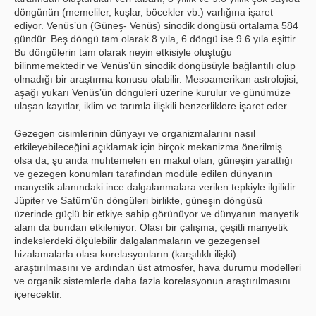
döngünün (memeliler, kuşlar, böcekler vb.) varlığına işaret
ediyor. Venüs’ün (Güneş- Venüs) sinodik döngüsü ortalama 584
gündür. Beş döngü tam olarak 8 yıla, 6 döngü ise 9.6 yıla eşittir.
Bu döngülerin tam olarak neyin etkisiyle oluştuğu
bilinmemektedir ve Venüs’ün sinodik döngüsüyle bağlantılı olup
olmadığı bir araştırma konusu olabilir. Mesoamerikan astrolojisi,
aşağı yukarı Venüs’ün döngüleri üzerine kurulur ve günümüze
ulaşan kayıtlar, iklim ve tarımla ilişkili benzerliklere işaret eder.
Gezegen cisimlerinin dünyayı ve organizmalarını nasıl
etkileyebileceğini açıklamak için birçok mekanizma önerilmiş
olsa da, şu anda muhtemelen en makul olan, güneşin yarattığı
ve gezegen konumları tarafından modüle edilen dünyanın
manyetik alanındaki ince dalgalanmalara verilen tepkiyle ilgilidir.
Jüpiter ve Satürn’ün döngüleri birlikte, güneşin döngüsü
üzerinde güçlü bir etkiye sahip görünüyor ve dünyanın manyetik
alanı da bundan etkileniyor. Olası bir çalışma, çeşitli manyetik
indekslerdeki ölçülebilir dalgalanmaların ve gezegensel
hizalamalarla olası korelasyonların (karşılıklı ilişki)
araştırılmasını ve ardından üst atmosfer, hava durumu modelleri
ve organik sistemlerle daha fazla korelasyonun araştırılmasını
içerecektir.