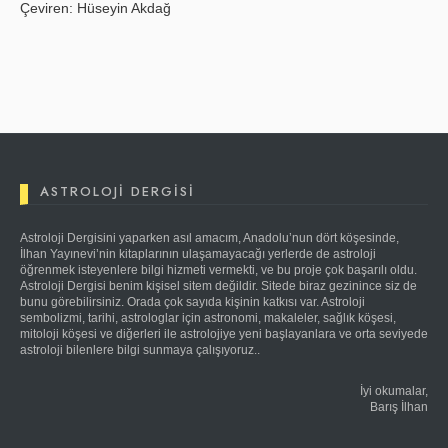
Çeviren: Hüseyin Akdağ
ASTROLOJI DERGISI
Astroloji Dergisini yaparken asıl amacım, Anadolu’nun dört köşesinde,
İlhan Yayınevi’nin kitaplarının ulaşamayacağı yerlerde de astroloji
öğrenmek isteyenlere bilgi hizmeti vermekti, ve bu proje çok başarılı oldu.
Astroloji Dergisi benim kişisel sitem değildir. Sitede biraz gezinince siz de
bunu görebilirsiniz. Orada çok sayıda kişinin katkısı var. Astroloji
sembolizmi, tarihi, astrologlar için astronomi, makaleler, sağlık köşesi,
mitoloji köşesi ve diğerleri ile astrolojiye yeni başlayanlara ve orta seviyede
astroloji bilenlere bilgi sunmaya çalışıyoruz..
İyi okumalar,
Barış İlhan