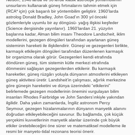
unsurlarını kullanarak güneş fırtınalarını tahmin etmek için
(RCA* için) çok başarılı bir yöntembilim geliştirir. 1960’larda
astrolog Donald Bradley, John Goad’ın 300 yıl önceki
gözlemleriyle uyumlu bir ay döngüsü- yağış ilişkisi keşfeder
(Science dergisinde yayınlanır). 1960’lardan 21. yüzyılın
başlarına kadar, Alman bilim insanı Theodore Landscheit, iklim
modellerini, gezegen döngüleri tarafından ayarlanan güneş
sisteminin hareketi ile ilişkilendirir. Güneşi ve gezegenleri birlikte,
karmaşık etkileşim döngüleri tarafından düzenlenen karmaşık
bir organizma olarak görür. Gezegenleri kendi etrafında
döndüren güneş, tüm sistemin kütle merkezi etrafında
dönmesini sağlayan gezegenlerden etkilenir. Bu karmaşık
hareketler, güneş rüzgârı yoluyla dünyanın atmosferini etkileyen
güneş aktivitesi üretir. Landsheit’in çalışması, ağırlık merkezine
göre güneşin hareketini ve dünya üzerindeki “etkilerini”
belirlemede gezegen modellerinin önemini vurgulayan bilim
insanları Rhodes Fairbridge ve John Sanders’ınkiyle yakından
ilgilidir. Daha yakın zamanlarda, İngiliz astronom Percy
Seymour, gezegen hizalanmalarının dünyanın manyetik alanını
doğrudan etkileyebileceğini savunur. Bu bağlamda, çok küçük
yerçekimi kuvvetlerinin manyetik alanlar üzerinde çok büyük
etkiler üretebileceğini öne sürer ve matematiksel modelleme ile
resmi bir manyeto-tidal rezonans teorisi önerir.