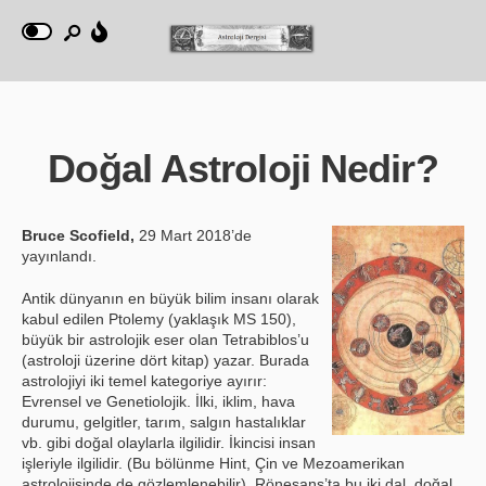
Doğal Astroloji Nedir?
Bruce Scofield,
29 Mart 2018’de
yayınlandı.
Antik dünyanın en büyük bilim insanı olarak
kabul edilen Ptolemy (yaklaşık MS 150),
büyük bir astrolojik eser olan Tetrabiblos’u
(astroloji üzerine dört kitap) yazar. Burada
astrolojiyi iki temel kategoriye ayırır:
Evrensel ve Genetiolojik. İlki, iklim, hava
durumu, gelgitler, tarım, salgın hastalıklar
vb. gibi doğal olaylarla ilgilidir. İkincisi insan
işleriyle ilgilidir. (Bu bölünme Hint, Çin ve Mezoamerikan
astrolojisinde de gözlemlenebilir). Rönesans’ta bu iki dal, doğal