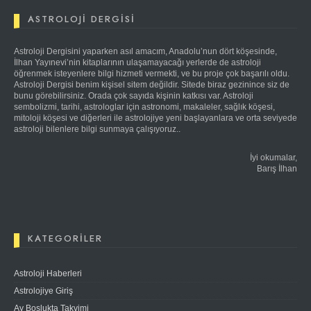
ASTROLOJI DERGISI
Astroloji Dergisini yaparken asıl amacım, Anadolu’nun dört köşesinde,
İlhan Yayınevi’nin kitaplarının ulaşamayacağı yerlerde de astroloji
öğrenmek isteyenlere bilgi hizmeti vermekti, ve bu proje çok başarılı oldu.
Astroloji Dergisi benim kişisel sitem değildir. Sitede biraz gezinince siz de
bunu görebilirsiniz. Orada çok sayıda kişinin katkısı var. Astroloji
sembolizmi, tarihi, astrologlar için astronomi, makaleler, sağlık köşesi,
mitoloji köşesi ve diğerleri ile astrolojiye yeni başlayanlara ve orta seviyede
astroloji bilenlere bilgi sunmaya çalışıyoruz..
İyi okumalar,
Barış İlhan
KATEGORILER
Astroloji Haberleri
Astrolojiye Giriş
Ay Boşlukta Takvimi