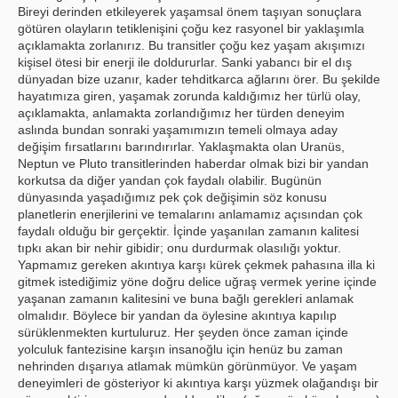
Bireyi derinden etkileyerek yaşamsal önem taşıyan sonuçlara
götüren olayların tetiklenişini çoğu kez rasyonel bir yaklaşımla
açıklamakta zorlanırız. Bu transitler çoğu kez yaşam akışımızı
kişisel ötesi bir enerji ile doldururlar. Sanki yabancı bir el dış
dünyadan bize uzanır, kader tehditkarca ağlarını örer. Bu şekilde
hayatımıza giren, yaşamak zorunda kaldığımız her türlü olay,
açıklamakta, anlamakta zorlandığımız her türden deneyim
aslında bundan sonraki yaşamımızın temeli olmaya aday
değişim fırsatlarını barındırırlar. Yaklaşmakta olan Uranüs,
Neptun ve Pluto transitlerinden haberdar olmak bizi bir yandan
korkutsa da diğer yandan çok faydalı olabilir. Bugünün
dünyasında yaşadığımız pek çok değişimin söz konusu
planetlerin enerjilerini ve temalarını anlamamız açısından çok
faydalı olduğu bir gerçektir. İçinde yaşanılan zamanın kalitesi
tıpkı akan bir nehir gibidir; onu durdurmak olasılığı yoktur.
Yapmamız gereken akıntıya karşı kürek çekmek pahasına illa ki
gitmek istediğimiz yöne doğru delice uğraş vermek yerine içinde
yaşanan zamanın kalitesini ve buna bağlı gerekleri anlamak
olmalıdır. Böylece bir yandan da öylesine akıntıya kapılıp
sürüklenmekten kurtuluruz. Her şeyden önce zaman içinde
yolculuk fantezisine karşın insanoğlu için henüz bu zaman
nehrinden dışarıya atlamak mümkün görünmüyor. Ve yaşam
deneyimleri de gösteriyor ki akıntıya karşı yüzmek olağandışı bir