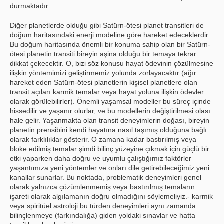
durmaktadır.
Diğer planetlerde olduğu gibi Satürn-ötesi planet transitleri de
doğum haritasındaki enerji modeline göre hareket edeceklerdir.
Bu doğum haritasında önemli bir konuma sahip olan bir Satürn-
ötesi planetin transiti bireyin aşina olduğu bir temaya tekrar
dikkat çekecektir. O, bizi söz konusu hayat ödevinin çözülmesine
ilişkin yöntemimizi geliştirmemiz yolunda zorlayacaktır (ağır
hareket eden Satürn-ötesi planetlerin kişisel planetlere olan
transit açıları karmik temalar veya hayat yoluna ilişkin ödevler
olarak görülebilirler). Önemli yaşamsal modeller bu süreç içinde
hissedilir ve yaşanır olurlar, ve bu modellerin değiştirilmesi olası
hale gelir. Yaşanmakta olan transit deneyimlerin doğası, bireyin
planetin prensibini kendi hayatına nasıl taşımış olduğuna bağlı
olarak farklılıklar gösterir. O zamana kadar bastırılmış veya
bloke edilmiş temalar şimdi bilinç yüzeyine çıkmak için güçlü bir
etki yaparken daha doğru ve uyumlu çalıştığımız faktörler
yaşantımıza yeni yöntemler ve onları dile getirebileceğimiz yeni
kanallar sunarlar. Bu noktada, problematik deneyimleri genel
olarak yalnızca çözümlenmemiş veya bastırılmış temaların
işareti olarak algılamanın doğru olmadığını söylemeliyiz.- karmik
veya spiritüel astroloji bu türden deneyimleri aynı zamanda
bilinçlenmeye (farkındalığa) giden yoldaki sınavlar ve hatta