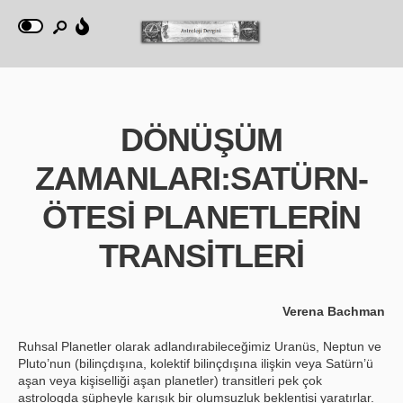
DÖNÜŞÜM
ZAMANLARI:SATÜRN-
ÖTESİ PLANETLERİN
TRANSİTLERİ
Verena Bachman
Ruhsal Planetler olarak adlandırabileceğimiz Uranüs, Neptun ve
Pluto’nun (bilinçdışına, kolektif bilinçdışına ilişkin veya Satürn’ü
aşan veya kişiselliği aşan planetler) transitleri pek çok
astrologda şüpheyle karışık bir olumsuzluk beklentisi yaratırlar.