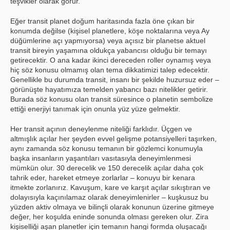
teşvikler olarak görür.
Eğer transit planet doğum haritasında fazla öne çıkan bir
konumda değilse (kişisel planetlere, köşe noktalarına veya Ay
düğümlerine açı yapmıyorsa) veya açısız bir planetse aktuel
transit bireyin yaşamına oldukça yabancısı olduğu bir temayı
getirecektir. O ana kadar ikinci dereceden roller oynamış veya
hiç söz konusu olmamış olan tema dikkatimizi talep edecektir.
Genellikle bu durumda transit, insanı bir şekilde huzursuz eder –
görünüşte hayatımıza temelden yabancı bazı nitelikler getirir.
Burada söz konusu olan transit süresince o planetin sembolize
ettiği enerjiyi tanımak için onunla yüz yüze gelmektir.
Her transit açının deneylenme niteliği farklıdır. Üçgen ve
altmışlık açılar her şeyden evvel gelişme potansiyelleri taşırken,
aynı zamanda söz konusu temanın bir gözlemci konumuyla
başka insanların yaşantıları vasıtasıyla deneyimlenmesi
mümkün olur. 30 derecelik ve 150 derecelik açılar daha çok
tahrik eder, hareket etmeye zorlarlar – konuyu bir kenara
itmekte zorlanırız. Kavuşum, kare ve karşıt açılar sıkıştıran ve
dolayısıyla kaçınılamaz olarak deneyimlenirler – kuşkusuz bu
yüzden aktiv olmaya ve bilinçli olarak konunun üzerine gitmeye
değer, her koşulda eninde sonunda olması gereken olur. Zira
kişiselliği aşan planetler için temanın hangi formda oluşacağı