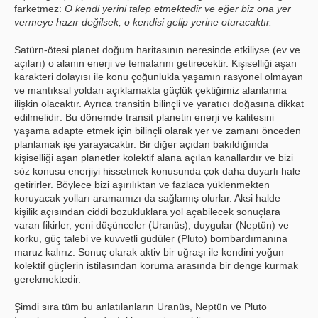
farketmez:
O kendi yerini talep etmektedir ve eğer biz ona yer
vermeye hazır değilsek, o kendisi gelip yerine oturacaktır.
Satürn-ötesi planet doğum haritasının neresinde etkiliyse (ev ve
açıları) o alanın enerji ve temalarını getirecektir. Kişiselliği aşan
karakteri dolayısı ile konu çoğunlukla yaşamın rasyonel olmayan
ve mantıksal yoldan açıklamakta güçlük çektiğimiz alanlarına
ilişkin olacaktır. Ayrıca transitin bilinçli ve yaratıcı doğasına dikkat
edilmelidir: Bu dönemde transit planetin enerji ve kalitesini
yaşama adapte etmek için bilinçli olarak yer ve zamanı önceden
planlamak işe yarayacaktır. Bir diğer açıdan bakıldığında
kişiselliği aşan planetler kolektif alana açılan kanallardır ve bizi
söz konusu enerjiyi hissetmek konusunda çok daha duyarlı hale
getirirler. Böylece bizi aşırılıktan ve fazlaca yüklenmekten
koruyacak yolları aramamızı da sağlamış olurlar. Aksi halde
kişilik açısından ciddi bozukluklara yol açabilecek sonuçlara
varan fikirler, yeni düşünceler (Uranüs), duygular (Neptün) ve
korku, güç talebi ve kuvvetli güdüler (Pluto) bombardımanına
maruz kalırız. Sonuç olarak aktiv bir uğraşı ile kendini yoğun
kolektif güçlerin istilasından koruma arasında bir denge kurmak
gerekmektedir.
Şimdi sıra tüm bu anlatılanların Uranüs, Neptün ve Pluto