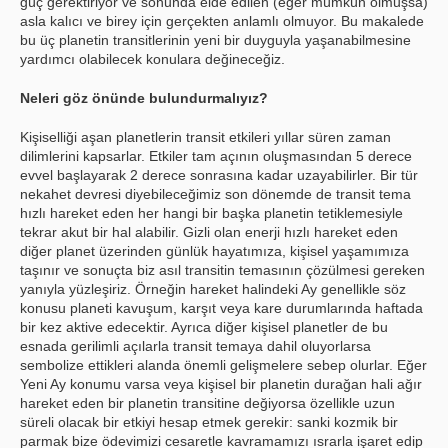
güç gerektiriyor ve sonunda elde edilen (eğer mümkün olmuşsa)
asla kalıcı ve birey için gerçekten anlamlı olmuyor. Bu makalede
bu üç planetin transitlerinin yeni bir duyguyla yaşanabilmesine
yardımcı olabilecek konulara değineceğiz.
Neleri göz önünde bulundurmalıyız?
Kişiselliği aşan planetlerin transit etkileri yıllar süren zaman
dilimlerini kapsarlar. Etkiler tam açının oluşmasından 5 derece
evvel başlayarak 2 derece sonrasına kadar uzayabilirler. Bir tür
nekahet devresi diyebileceğimiz son dönemde de transit tema
hızlı hareket eden her hangi bir başka planetin tetiklemesiyle
tekrar akut bir hal alabilir. Gizli olan enerji hızlı hareket eden
diğer planet üzerinden günlük hayatımıza, kişisel yaşamımıza
taşınır ve sonuçta biz asıl transitin temasının çözülmesi gereken
yanıyla yüzleşiriz. Örneğin hareket halindeki Ay genellikle söz
konusu planeti kavuşum, karşıt veya kare durumlarında haftada
bir kez aktive edecektir. Ayrıca diğer kişisel planetler de bu
esnada gerilimli açılarla transit temaya dahil oluyorlarsa
sembolize ettikleri alanda önemli gelişmelere sebep olurlar. Eğer
Yeni Ay konumu varsa veya kişisel bir planetin durağan hali ağır
hareket eden bir planetin transitine değiyorsa özellikle uzun
süreli olacak bir etkiyi hesap etmek gerekir: sanki kozmik bir
parmak bize ödevimizi cesaretle kavramamızı ısrarla işaret edip