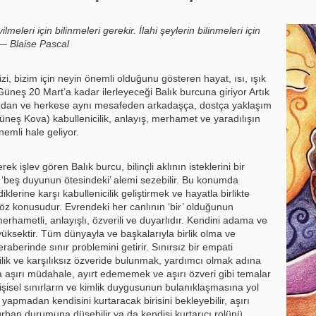
lmeleri için bilinmeleri gerekir. İlahi şeylerin bilinmeleri için
 — Blaise Pascal
zi, bizim için neyin önemli olduğunu gösteren hayat, ısı, ışık
Güneş 20 Mart’a kadar ilerleyeceği Balık burcuna giriyor Artık
ndan ve herkese aynı mesafeden arkadaşça, dostça yaklaşım
üneş Kova) kabullenicilik, anlayış, merhamet ve yaradılışın
nemli hale geliyor.
rek işlev gören Balık burcu, bilinçli aklının isteklerini bir
 ‘beş duyunun ötesindeki’ alemi sezebilir. Bu konumda
klerine karşı kabullenicilik geliştirmek ve hayatla birlikte
 konusudur. Evrendeki her canlının ‘bir’ olduğunun
merhametli, anlayışlı, özverili ve duyarlıdır. Kendini adama ve
üksektir. Tüm dünyayla ve başkalarıyla birlik olma ve
raberinde sınır problemini getirir. Sınırsız bir empati
ilik ve karşılıksız özveride bulunmak, yardımcı olmak adına
a aşırı müdahale, ayırt edememek ve aşırı özveri gibi temalar
işisel sınırların ve kimlik duygusunun bulanıklaşmasına yol
y yapmadan kendisini kurtaracak birisini bekleyebilir, aşırı
rban durumuna düşebilir ya da kendisi kurtarıcı rolünü