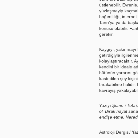
üstlenebilir. Evrenle
yüzleşmeyip kaçmak 
bağımlılığı, internet
Tanrı’ya ya da başka
konusu olabilir. Fan
gerekir.
Kaygıyı, yakınmayı b
getirdiğiyle ilgile
kolaylaştıracaktır.
kendini bir ideale 
bütünün yararını gö
kastedilen şey kişin
bırakabilme halidir.
kavrayış yakalayabili
Yazıyı
Şems-i Tebriz
ol. Bırak hayat sana
endişe etme. Nerede
Astroloji Dergisi/
Ya