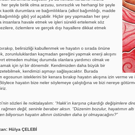
, her şeyle birlik olma arzusu, sınırsızlık ve herhangi bir şeyle
kaotik durumlara ve bağımlılıklara (alkol bağımlılığı, madde
 bağımlılığı gibi) yol açabilir. Hiçbir şey yapmadan her şeyi
 insanlara havale etmek ve işleri sürekli ertelemek söz
tezilere, özlemlere ve gerçek dışı hayallere dikkat etmek
ırakıp, belirsizliği kabullenmek ve hayatın o sırada önüne
nmek, zorunluluklardan kaçmadan gereğini yapmak enerji akışını
 Ayırt etmeden muhtaç durumda olanlara yardımcı olmak ve
adamak için iyi bir dönemdir. Kendimizden daha büyük bir
zetebilmek, kendimizi aşmayı sağlayacaktır. Burada
in egosunun isteklerini bir kenara bırakıp hayatın akışına izin verme ve i
 Böylece hayatın bize neler söylemeye çalıştığına ve bizi nereye götürme
riz.
i’nin
sözleri ile noktalayalım:
“Hakk’ın karşına çıkardığı değişimlere dir
 rağmen değil, seninle beraber aksın. “Düzenim bozulur, hayatımın altı 
n biliyorsun hayatın altının üstünden daha iyi olmayacağını?”
zan: Hülya ÇELEBİ