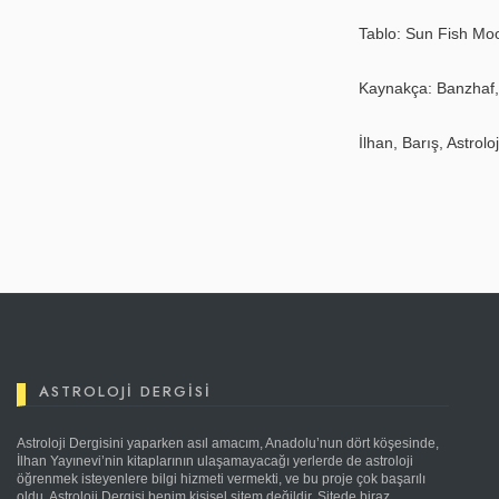
Tablo: Sun Fish Mo
Kaynakça: Banzhaf, 
İlhan, Barış, Astrolo
ASTROLOJI DERGISI
Astroloji Dergisini yaparken asıl amacım, Anadolu’nun dört köşesinde,
İlhan Yayınevi’nin kitaplarının ulaşamayacağı yerlerde de astroloji
öğrenmek isteyenlere bilgi hizmeti vermekti, ve bu proje çok başarılı
oldu. Astroloji Dergisi benim kişisel sitem değildir. Sitede biraz