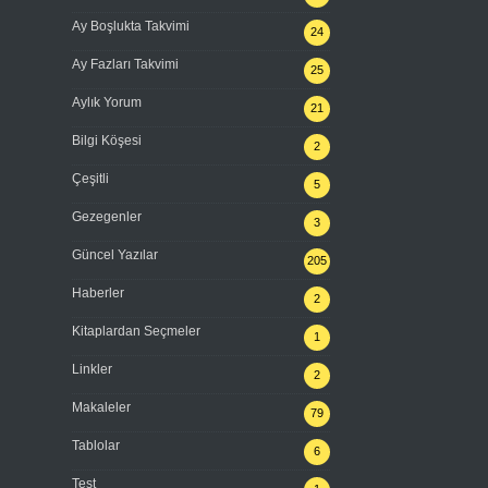
Ay Boşlukta Takvimi
24
Ay Fazları Takvimi
25
Aylık Yorum
21
Bilgi Köşesi
2
Çeşitli
5
Gezegenler
3
Güncel Yazılar
205
Haberler
2
Kitaplardan Seçmeler
1
Linkler
2
Makaleler
79
Tablolar
6
Test