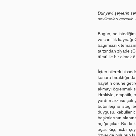
Dünyevi şeylerin sevi
sevilmeleri gerekir.
Bugün, ne istediğimi
ve canlılık kaynağı 
bağımsızlık teması
tarzından ziyade (G
tümü ile bir olmak ö
İçten bilerek hissede
kenara bıraktığında
hayatın önüne getirdi
akmayı öğrenmek söz
idrakiyle, empatik, 
yardım arzusu çok y
bütünleşme isteği be
duygusu, kabullenic
başkalarının alanın
açığa çıkar. Bu da k
açar. Kişi, hiçbir şe
özveride bulunup ku