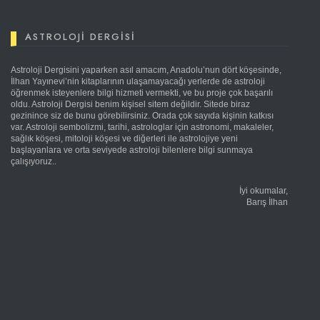
ASTROLOJI DERGISI
Astroloji Dergisini yaparken asıl amacım, Anadolu’nun dört köşesinde,
İlhan Yayınevi’nin kitaplarının ulaşamayacağı yerlerde de astroloji
öğrenmek isteyenlere bilgi hizmeti vermekti, ve bu proje çok başarılı
oldu. Astroloji Dergisi benim kişisel sitem değildir. Sitede biraz
gezinince siz de bunu görebilirsiniz. Orada çok sayıda kişinin katkısı
var. Astroloji sembolizmi, tarihi, astrologlar için astronomi, makaleler,
sağlık köşesi, mitoloji köşesi ve diğerleri ile astrolojiye yeni
başlayanlara ve orta seviyede astroloji bilenlere bilgi sunmaya
çalışıyoruz..
İyi okumalar,
Barış İlhan