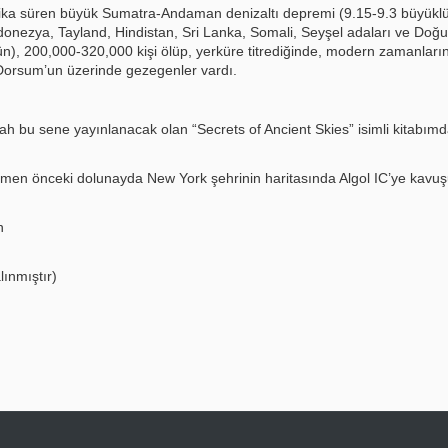
ika süren büyük Sumatra-Andaman denizaltı depremi (9.15-9.3 büyükl
nezya, Tayland, Hindistan, Sri Lanka, Somali, Seyşel adaları ve Doğu A
n), 200,000-320,000 kişi ölüp, yerküre titrediğinde, modern zamanların
orsum’un üzerinde gezegenler vardı.
ah bu sene yayınlanacak olan “Secrets of Ancient Skies” isimli kitabımdan
emen önceki dolunayda New York şehrinin haritasında Algol IC’ye kavu
n
lınmıştır)