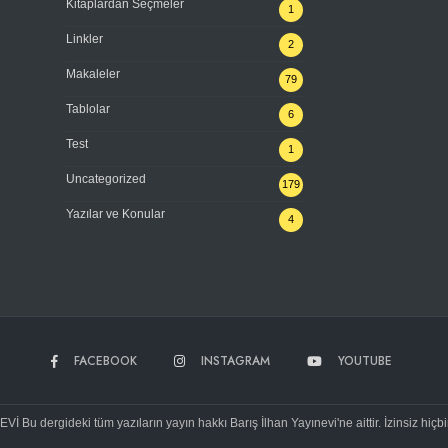
Kitaplardan Seçmeler
1
Linkler
2
Makaleler
79
Tablolar
6
Test
1
Uncategorized
179
Yazılar ve Konular
4
FACEBOOK
INSTAGRAM
YOUTUBE
Bu dergideki tüm yazıların yayın hakkı Barış İlhan Yayınevi'ne aittir. İzinsiz hiçb