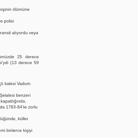
kişinin ölümüne
e polisi
ransit alıyordu veya
nümüzde 25 derece
ni’ydi (13 derece 59
çlı kalesi Vadum
 Şelalesi benzeri
 kapattığında,
’da 1783-84’te zorlu
düğünde, küller
i binlerce kişiyi