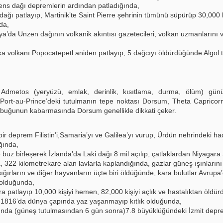
ens dağı depremlerin ardından patladığında,
ağı patlayıp, Martinik’te Saint Pierre şehrinin tümünü süpürüp 30,000 
da,
’da Unzen dağının volkanik akıntısı gazetecileri, volkan uzmanlarını v
a volkanı Popocatepetl aniden patlayıp, 5 dağcıyı öldürdüğünde Algol t
Admetos (yeryüzü, emlak, derinlik, kısıtlama, durma, ölüm) gü
 Port-au-Prince’deki tutulmanın tepe noktası Dorsum, Theta Capricor
abuğunun kabarmasında Dorsum genellikle dikkati çeker.
ir deprem Filistin’i,Samaria’yı ve Galilea’yı vurup, Ürdün nehrindeki ha
ğında,
 buz birleşerek İzlanda’da Laki dağı 8 mil açılıp, çatlaklardan Niyagara
a, 322 kilometrekare alan lavlarla kaplandığında, gazlar güneş ışınlarını
sığırların ve diğer hayvanların üçte biri öldüğünde, kara bulutlar Avrupa
 olduğunda,
 patlayıp 10,000 kişiyi hemen, 82,000 kişiyi açlık ve hastalıktan öldür
 1816’da dünya çapında yaz yaşanmayıp kıtlık olduğunda,
nda (güneş tutulmasından 6 gün sonra)7.8 büyüklüğündeki İzmit deprem