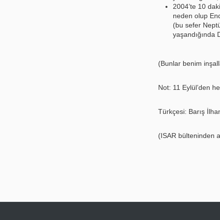
2004’te 10 dak
neden olup Endo
(bu sefer Neptü
yaşandığında D
(Bunlar benim inşall
Not: 11 Eylül’den h
Türkçesi: Barış İlha
(ISAR bülteninden a