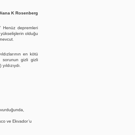
Diana K Rosenberg
?” Henüz depremleri
ükselişlerin olduğu
 mevcut.
ıldızlarının en kötü
 sorunun gizli gizli
 yıldızıydı.
i vurduğunda,
sco ve Ekvador’u