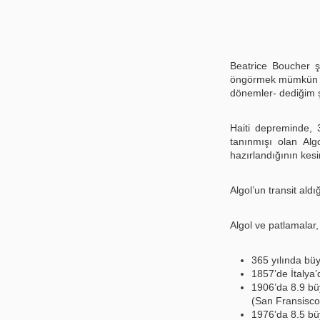
Beatrice Boucher ş
öngörmek mümkün de
dönemler- dediğim ş
Haiti depreminde, 3
tanınmışı olan Algo
hazırlandığının kesi
Algol’un transit al
Algol ve patlamalar
365 yılında büy
1857’de İtalya
1906’da 8.9 b
(San Fransisc
1976’da 8.5 bü