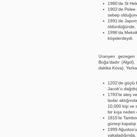
1980’de St Hel
1902’de Pelee d
sebep olduğun
1991’de Japonya
öldürdüğünde,
1996’da Meksik
köşelerdeydi.
Uranyen gezegen 
Boğa’dadır (Algol).
dakika Kova). Yerk
1202’de güçlü b
Jacob’u dağıttı
1783’te ateş ve
lavlar aktığınd
10,000 kişi ve 
bir kışa neden
1815’te Tambora
güneşi kapatıp
1999 Ağustos’u
yakaladığında,