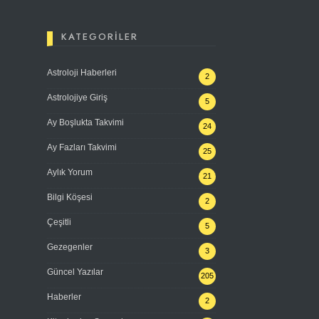
KATEGORILER
Astroloji Haberleri
2
Astrolojiye Giriş
5
Ay Boşlukta Takvimi
24
Ay Fazları Takvimi
25
Aylık Yorum
21
Bilgi Köşesi
2
Çeşitli
5
Gezegenler
3
Güncel Yazılar
205
Haberler
2