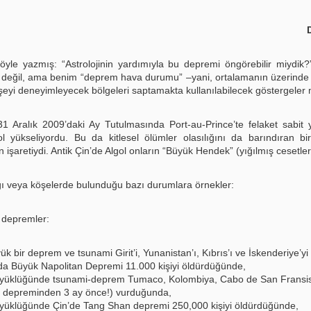
öyle yazmış: “Astrolojinin yardımıyla bu depremi öngörebilir miydik
ğil, ama benim “deprem hava durumu” –yani, ortalamanın üzerinde y
eyi deneyimleyecek bölgeleri saptamakta kullanılabilecek göstergeler
1 Aralık 2009’daki Ay Tutulmasında Port-au-Prince’te felaket sabit y
l yükseliyordu. Bu da kitlesel ölümler olasılığını da barındıran bir
n işaretiydi. Antik Çin’de Algol onların “Büyük Hendek” (yığılmış cesetler)
dığı veya köşelerde bulunduğu bazı durumlara örnekler:
, depremler:
ük bir deprem ve tsunami Girit’i, Yunanistan’ı, Kıbrıs’ı ve İskenderiye’y
’da Büyük Napolitan Depremi 11.000 kişiyi öldürdüğünde,
üyüklüğünde tsunami-deprem Tumaco, Kolombiya, Cabo de San Fransi
o depreminden 3 ay önce!) vurduğunda,
yüklüğünde Çin’de Tang Shan depremi 250,000 kişiyi öldürdüğünde,