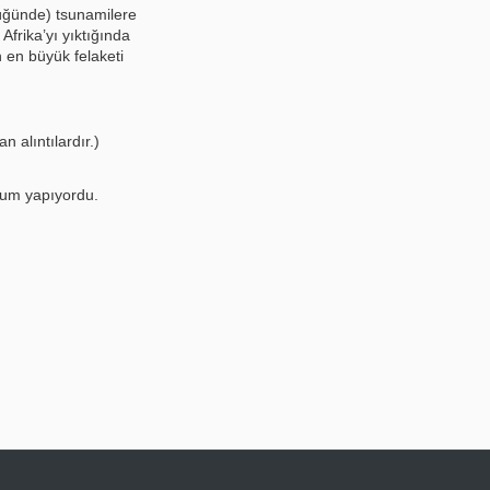
üğünde) tsunamilere
frika’yı yıktığında
 en büyük felaketi
 alıntılardır.)
şum yapıyordu.