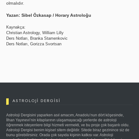
olmalıdır.
Yazan: Sibel Özkasap / Horary Astroloğu
Kaynakça:
Christian Astrology, William Lilly
Ders Notları, Branka Stamenkovic
Ders Notları, Gorizza Svortsan
ASTROLOJI DERGISI
Astroloji Dergisini yaparken asıl amacım, Anadolu’nun dört köşesinde,
İlhan Yayınevi’nin kitaplarının ulaşamayacağı yerlerde de astroloji
öğrenmek isteyenlere bilgi hizmeti vermekti, ve bu proje çok başarılı oldu.
Astroloji Dergisi benim kişisel sitem değildir. Sitede biraz gezinince siz de
bunu görebilirsiniz. Orada çok sayıda kişinin katkısı var. Astroloji