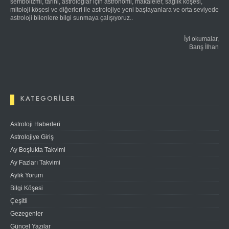
sembolizmi, tarihi, astrologlar için astronomi, makaleler, sağlık köşesi,
mitoloji köşesi ve diğerleri ile astrolojiye yeni başlayanlara ve orta seviyede
astroloji bilenlere bilgi sunmaya çalışıyoruz..
İyi okumalar,
Barış İlhan
KATEGORILER
Astroloji Haberleri
Astrolojiye Giriş
Ay Boşlukta Takvimi
Ay Fazları Takvimi
Aylık Yorum
Bilgi Köşesi
Çeşitli
Gezegenler
Güncel Yazılar