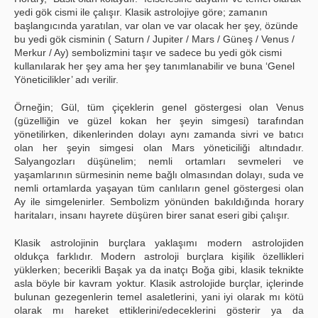
yedi gök cismi ile çalışır. Klasik astrolojiye göre; zamanın
başlangıcında yaratılan, var olan ve var olacak her şey, özünde
bu yedi gök cisminin ( Saturn / Jupiter / Mars / Güneş / Venus /
Merkur / Ay) sembolizmini taşır ve sadece bu yedi gök cismi
kullanılarak her şey ama her şey tanımlanabilir ve buna ‘Genel
Yöneticilikler’ adı verilir.
Örneğin; Gül, tüm çiçeklerin genel göstergesi olan Venus
(güzelliğin ve güzel kokan her şeyin simgesi) tarafından
yönetilirken, dikenlerinden dolayı aynı zamanda sivri ve batıcı
olan her şeyin simgesi olan Mars yöneticiliği altındadır.
Salyangozları düşünelim; nemli ortamları sevmeleri ve
yaşamlarının sürmesinin neme bağlı olmasından dolayı, suda ve
nemli ortamlarda yaşayan tüm canlıların genel göstergesi olan
Ay ile simgelenirler. Sembolizm yönünden bakıldığında horary
haritaları, insanı hayrete düşüren birer sanat eseri gibi çalışır.
Klasik astrolojinin burçlara yaklaşımı modern astrolojiden
oldukça farklıdır. Modern astroloji burçlara kişilik özellikleri
yüklerken; becerikli Başak ya da inatçı Boğa gibi, klasik teknikte
asla böyle bir kavram yoktur. Klasik astrolojide burçlar, içlerinde
bulunan gezegenlerin temel asaletlerini, yani iyi olarak mı kötü
olarak mı hareket ettiklerini/edeceklerini gösterir ya da