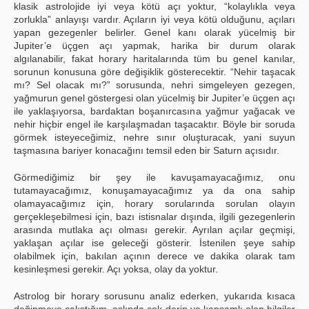
klasik astrolojide iyi veya kötü açı yoktur, “kolaylıkla veya
zorlukla” anlayışı vardır. Açıların iyi veya kötü olduğunu, açıları
yapan gezegenler belirler. Genel kanı olarak yücelmiş bir
Jupiter’e üçgen açı yapmak, harika bir durum olarak
algılanabilir, fakat horary haritalarında tüm bu genel kanılar,
sorunun konusuna göre değişiklik gösterecektir. “Nehir taşacak
mı? Sel olacak mı?” sorusunda, nehri simgeleyen gezegen,
yağmurun genel göstergesi olan yücelmiş bir Jupiter’e üçgen açı
ile yaklaşıyorsa, bardaktan boşanırcasına yağmur yağacak ve
nehir hiçbir engel ile karşılaşmadan taşacaktır. Böyle bir soruda
görmek isteyeceğimiz, nehre sınır oluşturacak, yani suyun
taşmasına bariyer konacağını temsil eden bir Saturn açısıdır.
Görmediğimiz bir şey ile kavuşamayacağımız, onu
tutamayacağımız, konuşamayacağımız ya da ona sahip
olamayacağımız için, horary sorularında sorulan olayın
gerçekleşebilmesi için, bazı istisnalar dışında, ilgili gezegenlerin
arasında mutlaka açı olması gerekir. Ayrılan açılar geçmişi,
yaklaşan açılar ise geleceği gösterir. İstenilen şeye sahip
olabilmek için, bakılan açının derece ve dakika olarak tam
kesinleşmesi gerekir. Açı yoksa, olay da yoktur.
Astrolog bir horary sorusunu analiz ederken, yukarıda kısaca