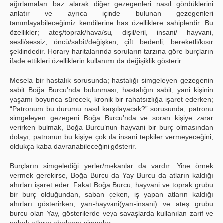
ağırlamaları baz alarak diğer gezegenleri nasıl gördüklerini
anlatır ve ayrıca içinde bulunan gezegenleri
tanımlayabileceğimiz kendilerine has özelliklere sahiplerdir. Bu
özellikler; ateş/toprak/hava/su, dişil/eril, insani/ hayvani,
sesli/sessiz, öncü/sabit/değişken, çift bedenli, bereketli/kısır
şeklindedir. Horary haritalarında soruların tarzına göre burçların
ifade ettikleri özelliklerin kullanımı da değişiklik gösterir.
Mesela bir hastalık sorusunda; hastalığı simgeleyen gezegenin
sabit Boğa Burcu’nda bulunması, hastalığın sabit, yani kişinin
yaşamı boyunca sürecek, kronik bir rahatsızlığa işaret ederken;
“Patronum bu durumu nasıl karşılayacak?” sorusunda, patronu
simgeleyen gezegeni Boğa Burcu’nda ve soran kişiye zarar
verirken bulmak, Boğa Burcu’nun hayvani bir burç olmasından
dolayı, patronun bu kişiye çok da insani tepkiler vermeyeceğini,
oldukça kaba davranabileceğini gösterir.
Burçların simgelediği yerler/mekanlar da vardır. Yine örnek
vermek gerekirse, Boğa Burcu da Yay Burcu da atların kaldığı
ahırları işaret eder. Fakat Boğa Burcu; hayvani ve toprak grubu
bir burç olduğundan, saban çeken, iş yapan atların kaldığı
ahırları gösterirken, yarı-hayvani(yarı-insani) ve ateş grubu
burcu olan Yay, gösterilerde veya savaşlarda kullanılan zarif ve
pahalı atların ahırlarını simgeler.