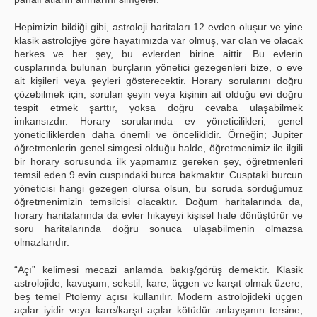
Hepimizin bildiği gibi, astroloji haritaları 12 evden oluşur ve yine
klasik astrolojiye göre hayatımızda var olmuş, var olan ve olacak
herkes ve her şey, bu evlerden birine aittir. Bu evlerin
cusplarında bulunan burçların yönetici gezegenleri bize, o eve
ait kişileri veya şeyleri gösterecektir. Horary sorularını doğru
çözebilmek için, sorulan şeyin veya kişinin ait olduğu evi doğru
tespit etmek şarttır, yoksa doğru cevaba ulaşabilmek
imkansızdır. Horary sorularında ev yöneticilikleri, genel
yöneticiliklerden daha önemli ve önceliklidir. Örneğin; Jupiter
öğretmenlerin genel simgesi olduğu halde, öğretmenimiz ile ilgili
bir horary sorusunda ilk yapmamız gereken şey, öğretmenleri
temsil eden 9.evin cuspındaki burca bakmaktır. Cusptaki burcun
yöneticisi hangi gezegen olursa olsun, bu soruda sorduğumuz
öğretmenimizin temsilcisi olacaktır. Doğum haritalarında da,
horary haritalarında da evler hikayeyi kişisel hale dönüştürür ve
soru haritalarında doğru sonuca ulaşabilmenin olmazsa
olmazlarıdır.
“Açı” kelimesi mecazi anlamda bakış/görüş demektir. Klasik
astrolojide; kavuşum, sekstil, kare, üçgen ve karşıt olmak üzere,
beş temel Ptolemy açısı kullanılır. Modern astrolojideki üçgen
açılar iyidir veya kare/karşıt açılar kötüdür anlayışının tersine,