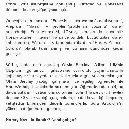
sonra Soru Astrolojisi’ne dönüşmüş, Ortaçağ ve Rönesans
döneminde altın çağını yaşamıştır.
Ortaçağ’da Yunanların “Erotesis – soruyorum/sorguluyorum”,
Arapların “Masa’il – problem/problemin çözümü” olarak
adlandırdığı Soru Astrolojisi, 17.yüzyıl ortalarında, günümüz
Horary bilgilerinin temelini atan ve bu dalın büyük ustası olarak
kabul edilen, William Lilly tarafından ilk defa “Horary Astroloji
Soruları” olarak tanımlanmış ve bu isim günümüze kadar
gelmiştir.
80’li yıllarda ünlü astrolog Olivia Barclay, William Lilly’nin
kitaplarını günümüz İngilizce’sine çevirerek, yayımlanmasını
sağlamış ve bu sayede eski bilgiler tekrar gün yüzüne çıkmıştır.
Olivia Barclay yaptığı çalışmalar ve eğittiği öğrenciler ile
Horary’e büyük katkılarda bulunmuştur. Öğrencilerinden biri, bu
dalda ustaların ustası olarak bilinen John Frawley’dir. Frawley
de, son 30 yıldır yaptığı çalışmalarla, bu dalda yazdığı kitaplarla,
yetiştirdiği birbirinden değerli öğrencilerle, Soru Astrolojisi’ni
yükselen değer haline getirmiştir.
Horary Nasıl kullanılır? Nasıl çalışır?