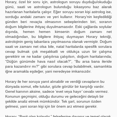
Horary, özel bir soru için, astrologun soruyu duyduğu/okuduğu
günü, saati ve astrologun bulunduğu lokasyonu baz alarak
hazırlanan haritalarla çalışır. Eğer soruyu soran kişi astrolog ise,
sorduğu andaki zamanı ve yeri kullanır. Horary’nin keşfedildiği
günden beri revaçta olmasının sebeplerinden biri, soranın
doğum bilgilerine ihtiyaç duyulmamasıdır. Eski çağlarda soylular
dışında, hemen hemen kimsenin doğum zamanı net
olmadığından, bu bilgilere ihtiyaç duymayan Horary tekniği,
astrolojinin geniş tabanlara yayılmasına olanak vermiştir. Doğum
saati ve zamanı net olsa bile, natal haritalarda spesifik sorulara
cevap bulmak çok meşakkatli ve oldukça uzun bir çalışma
gerektirir ve ne kadar çalışılırsa çalışılsın, doğum haritalarında;
“Düğün günümde hava nasıl olacak?”, “Bu arsa bana ileride
para kazandırır mı?” gibi sorulara cevap bulabilmek, samanlıkta
iğne aramakla eşdeğer, yani neredeyse imkansızdır.
Horary ile her soruya yanıt alınabilir ve verdiği cevapların bu
dünyada somut, elle tutulur, gözle görülür bir karşılığı vardır.
Genel kanının aksine, sadece ‘evet veya hayır’ cevabı vermez.
Konunun geçmişini, olduğu durumu ve geleceğini detaylı bir
şekilde analiz etmek mümkündür. Tek şart, sorunun özden
gelmesi, yani soran kişi için bir önem arz etmesi gerekir.
Horary, “Basit olan kolaydır.” felsefesine dayanır ve temel olarak