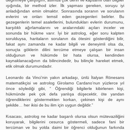
değinmeye çalıştığım, aslında çok derin ve kapsamlı olan bilgiler
ışığında, bir method izler. İlk yapması gereken, soruyu iyi
anladığından emin olmaktır. Sonrasında soranın ve sorulanın
evlerini ve onları temsil eden gezegenleri belirler. Bu
gezegenlerin temel asaletlerini, bulundukları evlerin durumunu,
karşılıklı ağırlamalarını ve aralarındaki açıları inceler ve
sonunda bir hükme varır. İyi bir astrolog, eğer soru kalpten
sorulduysa, haritaların sorulanın da ötesini gösterdiğini bilir,
fakat aynı zamanda ne kadar bilgili ve deneyimli olsa da,
sonuçta göklerin dilini tercüme etmeye çalışan bir insan
olduğunun ve hükümde bir hata olursa, kendinden
kaynaklanacağının da bilincindedir, bu bilinçle hareket etmek,
etik olmak durumundadır.
Leonardo da Vinci’nin yakın arkadaşı, ünlü İtalyan Rönesans
matematikçisi ve astrolog Girolamo Cardano’nun yüzlerce yıl
önce söylediği gibi, “ Öğrendiği bilgilerle kibirlenen kişi,
hükmünde pek çok defa yanlışa düşecektir, öte yandan
öğrendiklerini göstermekten korkan, çekinen kişi de aynı
şekilde… her ikisi de bu ilim için uygun değildir.”
Kısacası, astrolog ne kadar başarılı olursa olsun mütevaziliğini
koruyarak, bilgilerini cesurca göstermeli, sadece fani bir
tercüman ve bu yolda daimi bir öğrenci olduğunun farkında