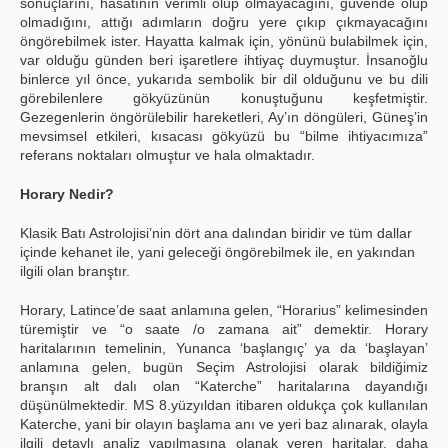
sonuçlarını, hasatının verimli olup olmayacağını, güvende olup
olmadığını, attığı adımların doğru yere çıkıp çıkmayacağını
öngörebilmek ister. Hayatta kalmak için, yönünü bulabilmek için,
var olduğu günden beri işaretlere ihtiyaç duymuştur. İnsanoğlu
binlerce yıl önce, yukarıda sembolik bir dil olduğunu ve bu dili
görebilenlere gökyüzünün konuştuğunu keşfetmiştir.
Gezegenlerin öngörülebilir hareketleri, Ay’ın döngüleri, Güneş’in
mevsimsel etkileri, kısacası gökyüzü bu “bilme ihtiyacımıza”
referans noktaları olmuştur ve hala olmaktadır.
Horary Nedir?
Klasik Batı Astrolojisi’nin dört ana dalından biridir ve tüm dallar
içinde kehanet ile, yani geleceği öngörebilmek ile, en yakından
ilgili olan branştır.
Horary, Latince’de saat anlamına gelen, “Horarius” kelimesinden
türemiştir ve “o saate /o zamana ait” demektir. Horary
haritalarının temelinin, Yunanca ‘başlangıç’ ya da ‘başlayan’
anlamına gelen, bugün Seçim Astrolojisi olarak bildiğimiz
branşın alt dalı olan “Katerche” haritalarına dayandığı
düşünülmektedir. MS 8.yüzyıldan itibaren oldukça çok kullanılan
Katerche, yani bir olayın başlama anı ve yeri baz alınarak, olayla
ilgili detaylı analiz yapılmasına olanak veren haritalar, daha