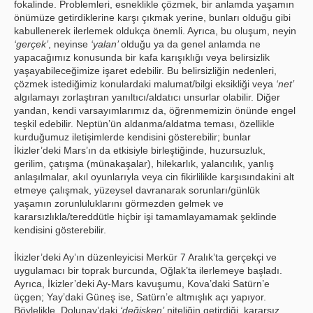
fokalinde. Problemleri, esneklikle çözmek, bir anlamda yaşamın
önümüze getirdiklerine karşı çıkmak yerine, bunları olduğu gibi
kabullenerek ilerlemek oldukça önemli. Ayrıca, bu oluşum, neyin
‘gerçek’
, neyinse
‘yalan’
olduğu ya da genel anlamda ne
yapacağımız konusunda bir kafa karışıklığı veya belirsizlik
yaşayabileceğimize işaret edebilir. Bu belirsizliğin nedenleri,
çözmek istediğimiz konulardaki malumat/bilgi eksikliği veya
‘net’
algılamayı zorlaştıran yanıltıcı/aldatıcı unsurlar olabilir. Diğer
yandan, kendi varsayımlarımız da, öğrenmemizin önünde engel
teşkil edebilir. Neptün’ün aldanma/aldatma teması, özellikle
kurduğumuz iletişimlerde kendisini gösterebilir; bunlar
İkizler’deki Mars’ın da etkisiyle birleştiğinde, huzursuzluk,
gerilim, çatışma (münakaşalar), hilekarlık, yalancılık, yanlış
anlaşılmalar, akıl oyunlarıyla veya cin fikirlilikle karşısındakini alt
etmeye çalışmak, yüzeysel davranarak sorunları/günlük
yaşamın zorunluluklarını görmezden gelmek ve
kararsızlıkla/tereddütle hiçbir işi tamamlayamamak şeklinde
kendisini gösterebilir.
İkizler’deki Ay’ın düzenleyicisi Merkür 7 Aralık’ta gerçekçi ve
uygulamacı bir toprak burcunda, Oğlak’ta ilerlemeye başladı.
Ayrıca, İkizler’deki Ay-Mars kavuşumu, Kova’daki Satürn’e
üçgen; Yay’daki Güneş ise, Satürn’e altmışlık açı yapıyor.
Böylelikle, Dolunay’daki
‘değişken’
niteliğin getirdiği, kararsız,