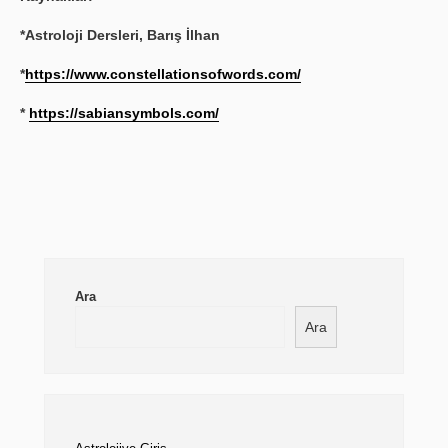
*Astroloji Dersleri, Barış İlhan
*
https://www.constellationsofwords.com/
*
https://sabiansymbols.com/
Ara
Ara