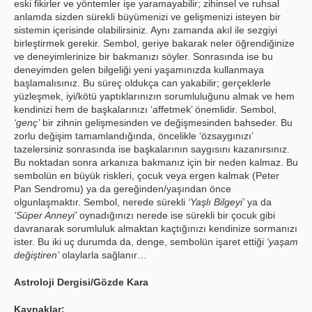
eski fikirler ve yöntemler işe yaramayabilir; zihinsel ve ruhsal
anlamda sizden sürekli büyümenizi ve gelişmenizi isteyen bir
sistemin içerisinde olabilirsiniz. Aynı zamanda akıl ile sezgiyi
birleştirmek gerekir. Sembol, geriye bakarak neler öğrendiğinize
ve deneyimlerinize bir bakmanızı söyler. Sonrasında ise bu
deneyimden gelen bilgeliği yeni yaşamınızda kullanmaya
başlamalısınız. Bu süreç oldukça can yakabilir; gerçeklerle
yüzleşmek, iyi/kötü yaptıklarınızın sorumluluğunu almak ve hem
kendinizi hem de başkalarınızı ‘affetmek’ önemlidir. Sembol,
‘genç’
bir zihnin gelişmesinden ve değişmesinden bahseder. Bu
zorlu değişim tamamlandığında, öncelikle ‘özsaygınızı’
tazelersiniz sonrasında ise başkalarının saygısını kazanırsınız.
Bu noktadan sonra arkanıza bakmanız için bir neden kalmaz. Bu
sembolün en büyük riskleri, çocuk veya ergen kalmak (Peter
Pan Sendromu) ya da gereğinden/yaşından önce
olgunlaşmaktır. Sembol, nerede sürekli
‘Yaşlı Bilgeyi’
ya da
‘Süper Anneyi’
oynadığınızı nerede ise sürekli bir çocuk gibi
davranarak sorumluluk almaktan kaçtığınızı kendinize sormanızı
ister. Bu iki uç durumda da, denge, sembolün işaret ettiği
‘yaşam
değiştiren’
olaylarla sağlanır…
Astroloji Dergisi/Gözde Kara
Kaynaklar: