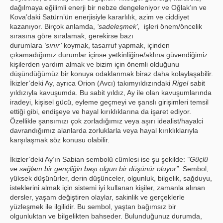
dağılmaya eğilimli enerji bir nebze dengeleniyor ve Oğlak’ın ve
Kova’daki Satürn’ün enerjisiyle kararlılık, azim ve ciddiyet
kazanıyor. Birçok anlamda,
‘sadeleşmek’,
işleri önem/öncelik
sırasına göre sıralamak, gerekirse bazı
durumlara
‘sınır’
koymak, tasarruf yapmak, içinden
çıkamadığımız durumlar içinse yetkinliğine/aklına güvendiğimiz
kişilerden yardım almak ve bizim için önemli olduğunu
düşündüğümüz bir konuya odaklanmak biraz daha kolaylaşabilir.
İkizler’deki Ay, ayrıca Orion (Avcı) takımyıldızındaki
Rigel
sabit
yıldızıyla kavuşumda. Bu sabit yıldız, Ay ile olan kavuşumlarında
iradeyi, kişisel gücü, eyleme geçmeyi ve şanslı girişimleri temsil
ettiği gibi, endişeye ve hayal kırıklıklarına da işaret ediyor.
Özellikle şansımızı çok zorladığımız veya aşırı idealist/hayalci
davrandığımız alanlarda zorluklarla veya hayal kırıklıklarıyla
karşılaşmak söz konusu olabilir.
İkizler’deki Ay’ın Sabian sembolü cümlesi ise şu şekilde:
“Güçlü
ve sağlam bir gençliğin başı olgun bir düşünür oluyor”.
Sembol,
yüksek düşünürler, derin düşünceler, olgunluk, bilgelik, sağduyu,
isteklerini almak için sistemi iyi kullanan kişiler, zamanla alınan
dersler, yaşam değiştiren olaylar, sakinlik ve gerçeklerle
yüzleşmek ile ilgilidir. Bu sembol, yaştan bağımsız bir
olgunluktan ve bilgelikten bahseder. Bulunduğunuz durumda,