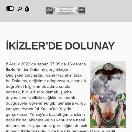
İKİZLER’DE DOLUNAY
8 Aralık 2022’de sabah 07:09’da 16 derece
İkizler’de bir Dolunay gerçekleşiyor.
Değişken burçlarda, İkizler-Yay aksındaki
bu Dolunay, değişime adaptasyon, esneklik,
doğru/net bilgilenmek adına sorular
sormak, bilgileri sorgulamak, şüphe
duymak ve özellikle sağlıklı bir merak
duygusuyla
‘öğrenmek’
gibi temalara vurgu
yapıyor. Ayrıca 24 Kasım’da Yay’da
gerçekleşen Yeniay’da başlattığımız işlerin
nasıl bir hal aldığına ve bu konularda nasıl
düzenlemeler yapmamız gerektiğine de ışık
tutuyor. İkizler’deki Ay, yine burada gerileyen Mars ile partil