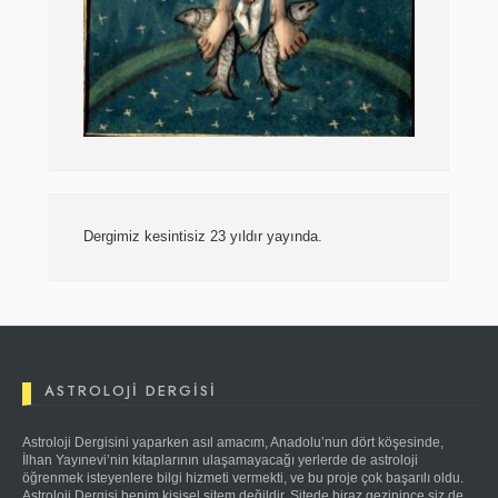
Dergimiz kesintisiz 23 yıldır yayında.
ASTROLOJI DERGISI
Astroloji Dergisini yaparken asıl amacım, Anadolu’nun dört köşesinde,
İlhan Yayınevi’nin kitaplarının ulaşamayacağı yerlerde de astroloji
öğrenmek isteyenlere bilgi hizmeti vermekti, ve bu proje çok başarılı oldu.
Astroloji Dergisi benim kişisel sitem değildir. Sitede biraz gezinince siz de