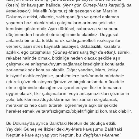
(kesin) bir kavuşum halinde.
(Aynı gün Güneş-Mars karşıtlığı da
kesinleşiyor).
Malefik (uğursuz) bir gezegen olan Mars’ın
Dolunay’a etkisi, öfkenin, saldırganlığın ve genel anlamda
yaşamın bazı alanlarında çatışmaların artması şeklinde
kendisini gösterebilir. Aşırı dürtüsel, sabırsızca ve sonunu
düşünmeden hareket etme eğiliminde olabiliriz. Duygusal
anlamda bir anda tetiklenerek saldırgan/öfkeli reaksiyonlar
vermek, aşırı stres kaynaklı asabiyet, dikkatsizlik, kazalara
açıklık, ego çatışmaları
(Güneş-Mars karşıtlığı da etkin),
sürekli
rekabet halinde olmak, bitkinliğe neden olacak şekilde aşırı
çalışmak ve anlaşmak/uyum sağlamak istediğimiz konularda
zorlanmak söz konusu olabilir. Diğer yandan, Mars, kolay
inisiyatif alabileceğimize, problemlere hızlı/anında müdahale
ederek çözmek isteyeceğimize ve birçok anlamda mücadele
etme eğiliminde olacağımıza işaret ediyor. İkizler temasına
uygun olarak, fikir çatışmalarını veya anlaşmazlıkları çözmenin
yolu, bildiklerimizi/duyduklarımızı her zaman sorgulamak,
merakımızı hep canlı tutarak, öğrenmeye açık bir şekilde
hareket etmek ve tarafsızlığımızı/objektifliğimizi korumak olabilir.
Bu Dolunay’da ayrıca Balık’taki Neptün de oldukça etkili.
Yay’daki Güneş ve İkizler’deki Ay-Mars kavuşumu Balık’taki
Neptün’e kare açı yapıyor; Neptün, bu
‘değişken t-karenin’