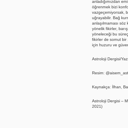
anladığımızdan emin
öğrenmek bizi konfo
vazgeçemiyorsak, bar
uğrayabilir. Bağ kur
anlaşılmaması söz k
yönelik fikirler, barı
yöneleceği bu süreç
fikirler de somut bir 
için huzuru ve güven
Astroloji Dergisi/Ya
Resim: @aisem_ast
Kaynakça: İlhan, Bar
Astroloji Dergisi –
2021)