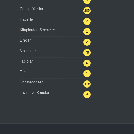
Güncel Yazılar
205
Haberler
2
Kitaplardan Seçmeler
1
Linkler
2
Makaleler
79
Tablolar
6
Test
1
Uncategorized
179
Yazılar ve Konular
4