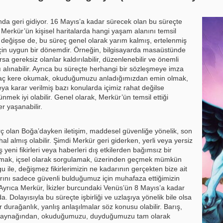
a geri gidiyor. 16 Mayıs’a kadar sürecek olan bu süreçte
 Merkür’ün kişisel haritalarda hangi yaşam alanını temsil
k değişse de, bu süreç genel olarak yarım kalmış, ertelenmiş
çin uygun bir dönemdir. Örneğin, bilgisayarda masaüstünde
sa gereksiz olanlar kaldırılabilir, düzenlenebilir ve önemli
alınabilir.
Ayrıca bu süreçte herhangi bir sözleşmeye imza
aç kere okumak, okuduğumuzu anladığımızdan emin olmak,
ya karar verilmiş bazı konularda içimiz rahat değilse
nmek iyi olabilir. Genel olarak, Merkür’ün temsil ettiği
r yaşanabilir.
urç olan Boğa’dayken iletişim, maddesel güvenliğe yönelik, son
hal almış olabilir. Şimdi Merkür geri giderken, yerli veya yersiz
 yeni fikirleri veya haberleri dış etkilerden bağımsız bir
 almak, içsel olarak sorgulamak, üzerinden geçmek mümkün
rgu ile, değişmez fikirlerimizin ne kadarının gerçekten bize ait
ını sadece güvenli bulduğumuz için muhafaza ettiğimizin
. Ayrıca Merkür, İkizler burcundaki Venüs’ün 8 Mayıs’a kadar
. Dolayısıyla bu süreçte işbirliği ve uzlaşıya yönelik bile olsa
r durağanlık, yanlış anlaşılmalar söz konusu olabilir. Barış,
nin kaynağından, okuduğumuzu, duyduğumuzu tam olarak