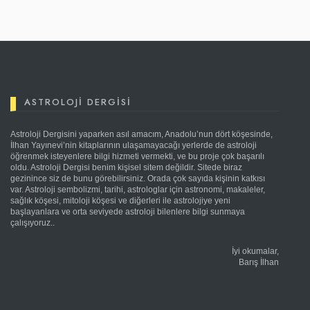
ASTROLOJI DERGISI
Astroloji Dergisini yaparken asıl amacım, Anadolu’nun dört köşesinde,
İlhan Yayınevi’nin kitaplarının ulaşamayacağı yerlerde de astroloji
öğrenmek isteyenlere bilgi hizmeti vermekti, ve bu proje çok başarılı
oldu. Astroloji Dergisi benim kişisel sitem değildir. Sitede biraz
gezinince siz de bunu görebilirsiniz. Orada çok sayıda kişinin katkısı
var. Astroloji sembolizmi, tarihi, astrologlar için astronomi, makaleler,
sağlık köşesi, mitoloji köşesi ve diğerleri ile astrolojiye yeni
başlayanlara ve orta seviyede astroloji bilenlere bilgi sunmaya
çalışıyoruz..
İyi okumalar,
Barış İlhan