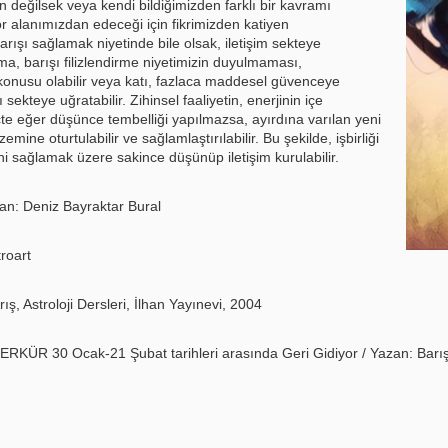
 değilsek veya kendi bildiğimizden farklı bir kavramı
r alanımızdan edeceği için fikrimizden katiyen
ışı sağlamak niyetinde bile olsak, iletişim sekteye
ma, barışı filizlendirme niyetimizin duyulmaması,
onusu olabilir veya katı, fazlaca maddesel güvenceye
şı sekteye uğratabilir. Zihinsel faaliyetin, enerjinin içe
te eğer düşünce tembelliği yapılmazsa, ayırdına varılan yeni
zemine oturtulabilir ve sağlamlaştırılabilir. Bu şekilde, işbirliği
i sağlamak üzere sakince düşünüp iletişim kurulabilir.
zan: Deniz Bayraktar Bural
roart
ış, Astroloji Dersleri, İlhan Yayınevi, 2004
 MERKÜR 30 Ocak-21 Şubat tarihleri arasında Geri Gidiyor / Yazan: Barı