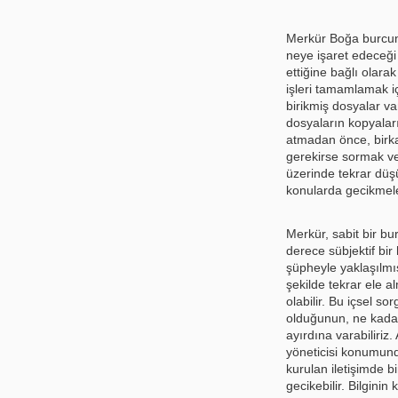
Merkür Boğa burcund
neye işaret edeceği
ettiğine bağlı olara
işleri tamamlamak i
birikmiş dosyalar var
dosyaların kopyaları 
atmadan önce, birk
gerekirse sormak ve
üzerinde tekrar düşü
konularda gecikmele
Merkür, sabit bir b
derece sübjektif bir 
şüpheyle yaklaşılmış
şekilde tekrar ele
olabilir. Bu içsel so
olduğunun, ne kadar
ayırdına varabiliriz
yöneticisi konumunda
kurulan iletişimde bi
gecikebilir. Bilgi