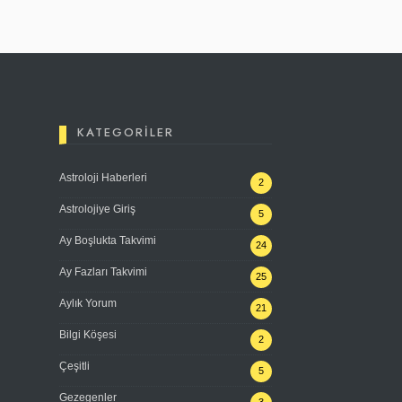
KATEGORILER
Astroloji Haberleri
2
Astrolojiye Giriş
5
Ay Boşlukta Takvimi
24
Ay Fazları Takvimi
25
Aylık Yorum
21
Bilgi Köşesi
2
Çeşitli
5
Gezegenler
3