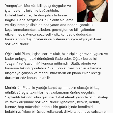
Yengeç’teki Merkür, bilinçdışı duygular ve
içten gelen bilgiler ile bağlantılıdır.
Entelektüel süreç ile duyguları birbirine
bağlar. Daha sezgiseldir. Subjektif algılama
ve düşünme şeklinin altında yatan ana neden, çocukluk
koşullanmalarından, aileden, geçmişten ve bilinçaltından
etkilenmedir. Ayrıca sezgisellik söz konusu olduğundan
başkalarının düşüncelerini ve hislerini kolayca algılayabilmek
söz konusudur.
Oğlak’taki Pluto, kişisel sorumluluk, öz disiplin, görev duygusu ve
kader anlayışındaki dönüşümü ifade eder. Oğlak burcu için
‘’başarı” ve “saygınlık” konusu mühimdir. Statü, otorite ve
başarıya takıntı görülebilir. Statü için kurnaz planlarla hedefe
ulaşmaya çalışan ve maddi ihtirasların ön plana çıkabileceği
durumlar söz konusu olabilir.
Merkür’ün Pluto ile yaptığı karşıt açının etkin olacağı birkaç
günlük süreçte takıntılar net algılamanın önüne geçebilir.
Saplantılı takıntılı zihin gücüne dikkat etmek yerinde olur. Strateji
ve taktik düşünme söz konusudur. İğneleyici, keskin, ketum,
kurnaz, hep mücadele eden zihin gücü içinde kendimizi
bulabiliriz. Yıkıcı bir üslup kullanarak diliyle alt etmeye çalışan bir