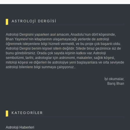
ASTROLOJI DERGISI
Astroloji Dergisini yaparken asıl amacım, Anadolu’nun dört köşesinde,
İlhan Yayınevi’nin kitaplarının ulaşamayacağı yerlerde de astroloji
öğrenmek isteyenlere bilgi hizmeti vermekti, ve bu proje çok başarılı oldu.
Astroloji Dergisi benim kişisel sitem değildir. Sitede biraz gezinince siz de
bunu görebilirsiniz. Orada çok sayıda kişinin katkısı var. Astroloji
sembolizmi, tarihi, astrologlar için astronomi, makaleler, sağlık köşesi,
mitoloji köşesi ve diğerleri ile astrolojiye yeni başlayanlara ve orta seviyede
astroloji bilenlere bilgi sunmaya çalışıyoruz..
İyi okumalar,
Barış İlhan
KATEGORILER
Astroloji Haberleri