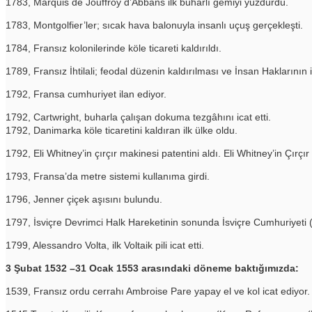
1783, Marquis de Jouffroy d’Abbans ilk buharlı gemiyi yüzdürdü.
1783, Montgolfier’ler; sıcak hava balonuyla insanlı uçuş gerçekleşti.
1784, Fransız kolonilerinde köle ticareti kaldırıldı.
1789, Fransız İhtilali; feodal düzenin kaldırılması ve İnsan Haklarının i
1792, Fransa cumhuriyet ilan ediyor.
1792, Cartwright, buharla çalışan dokuma tezgâhını icat etti.
1792, Danimarka köle ticaretini kaldıran ilk ülke oldu.
1792, Eli Whitney’in çırçır makinesi patentini aldı. Eli Whitney’in Çırçır
1793, Fransa’da metre sistemi kullanıma girdi.
1796, Jenner çiçek aşısını bulundu.
1797, İsviçre Devrimci Halk Hareketinin sonunda İsviçre Cumhuriyeti 
1799, Alessandro Volta, ilk Voltaik pili icat etti.
3 Şubat 1532 –31 Ocak 1553 arasındaki döneme baktığımızda:
1539, Fransız ordu cerrahı Ambroise Pare yapay el ve kol icat ediyor.