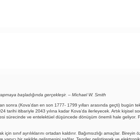
 yapmaya başladığında gerçekleşir. – Michael W. Smith
sonra (Kova’dan en son 1777- 1799 yılları arasında geçti) bugün tek
tarihi itibariyle 2043 yılına kadar Kova’da ilerleyecek. Artık kişisel s
rilmesi sürecinde ve entelektüel düşüncede dönüşüm önemli hale geliyor
ak için sınıf ayrılıklarını ortadan kaldırır. Bağımsızlığı amaçlar. Bireyin
apıcı bir şekilde gelişmesini sağlar. Teoriler geliştirerek ve elektronik, 