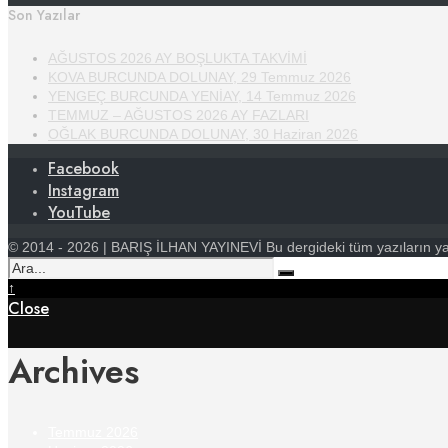
Son Yazılar
AĞUSTOS 2026 AY BOŞLUKTA TAKVİMİ
KOVA BURCUNDA DOLUNAY, 29 Temmuz 2026
YENGEÇ BURCUNDA YENİAY, 14 Temmuz 2026
TEMMUZ – AĞUSTOS 2026 AY FAZLARI
OĞLAK BURCUNDA DOLUNAY, 30 Haziran 2026
Facebook
Instagram
YouTube
© 2014 - 2026 | BARIŞ İLHAN YAYINEVİ Bu dergideki tüm yazıların yayın 
↑
Close
Archives
Temmuz 2026