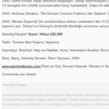
1545,Trento Konsili: Karşı reformun başlangıcı. (Karşı Reformasyon (
Yıl Savaşları’nın (1648) sonunda biten karşı hareketiydi. (https://tr.wik
1543, Andreas Vesalius: “De Humani Corporis Fabrica Libri Septem” (
1543, Nikolas Kopernik De revolutionibus orbium coelestium libri VI (
kapısını açtı. Dünya’nın Güneş’in etrafında döndüğü sonucuna varıyo
Astroloji Dergisi/
Yazan: Hülya ÇELEBİ
Tablo: Tomasz Alen Kopera, Aquarius
Kaynakça: Banzhaf, Hajo ve Haebler, Anna, Astrolojinin Anahtar Sözcük
İlhan, Barış, Astroloji Dersleri, İlhan Yayınevi, 2004
www.astrolojidergisi.com/
Pluto ve Güç Teması/ Kaynak: Planets in S
Comments are closed.
Astroloji Dergisi
Astroloji Dergisini yaparken asıl amacım, Anadolu’nun dört köşesinde, 
Astroloji Dergisi benim kişisel sitem değildir. Sitede biraz gezinince siz
mitoloji köşesi ve diğerleri ile astrolojiye yeni başlayanlara ve orta sev