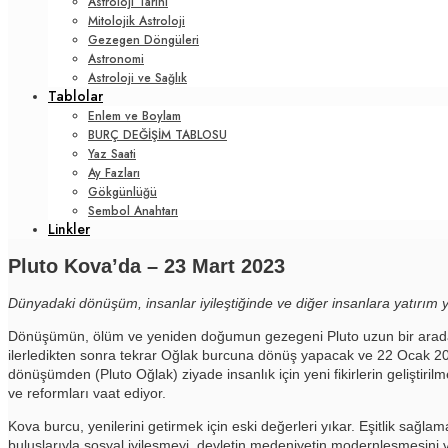
Astroloji Tarihi
Mitolojik Astroloji
Gezegen Döngüleri
Astronomi
Astroloji ve Sağlık
Tablolar
Enlem ve Boylam
BURÇ DEĞİŞİM TABLOSU
Yaz Saati
Ay Fazları
Gökgünlüğü
Sembol Anahtarı
Linkler
Pluto Kova’da – 23 Mart 2023
Dünyadaki dönüşüm, insanlar iyileştiğinde ve diğer insanlara yatırım
Dönüşümün, ölüm ve yeniden doğumun gezegeni Pluto uzun bir aradan 
ilerledikten sonra tekrar Oğlak burcuna dönüş yapacak ve 22 Ocak 2024 
dönüşümden (Pluto Oğlak) ziyade insanlık için yeni fikirlerin gelişti
ve reformları vaat ediyor.
Kova burcu, yenilerini getirmek için eski değerleri yıkar. Eşitlik sağlam
buluşlarıyla sosyal iyileşmeyi, devletin medeniyetin modernleşmesini ve y