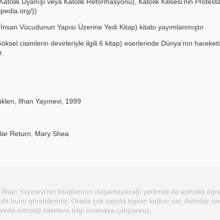
Katolik Uyanışı veya Katolik Reformasyonu), Katolik Kilisesi’nin Prote
ipedia.org/))
İnsan Vücudunun Yapısı Üzerine Yedi Kitap) kitabı yayımlanmıştır.
Göksel cisimlerin devirleriyle ilgili 6 kitap) eserlerinde Dünya’nın har
r.
leri, İlhan Yayınevi, 1999
olar Return, Mary Shea
İlhan Yayınevi’nin kitaplarının ulaşamayacağı yerlerde de astroloji öğre
 de bunu görebilirsiniz. Orada çok sayıda kişinin katkısı var. Astroloji se
iyede astroloji bilenlere bilgi sunmaya çalışıyoruz..