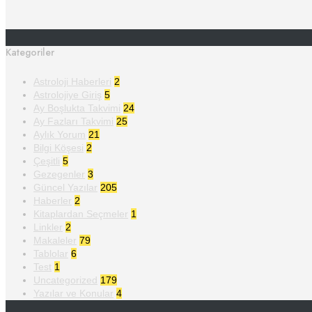
Kategoriler
Astroloji Haberleri
2
Astrolojiye Giriş
5
Ay Boşlukta Takvimi
24
Ay Fazları Takvimi
25
Aylık Yorum
21
Bilgi Köşesi
2
Çeşitli
5
Gezegenler
3
Güncel Yazılar
205
Haberler
2
Kitaplardan Seçmeler
1
Linkler
2
Makaleler
79
Tablolar
6
Test
1
Uncategorized
179
Yazılar ve Konular
4