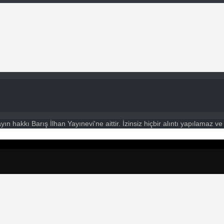
hakkı Barış İlhan Yayınevi'ne aittir. İzinsiz hiçbir alıntı yapılamaz v