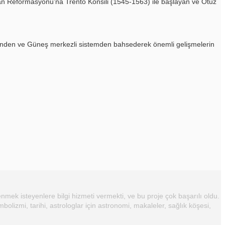
stan Reformasyonu’na Trento Konsili (1545-1563) ile başlayan ve Otuz
eketinden ve Güneş merkezli sistemden bahsederek önemli gelişmelerin
nmek isteyenlere bilgi hizmeti vermekti, ve bu proje çok başarılı oldu.
mbolizmi, tarihi, astrologlar için astronomi, makaleler, sağlık köşesi,