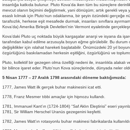
insanlığa katkıda bulunur. Pluto Kova’da iken tüm bu süreçlere derinlik 
mevcut olanın biçimini değiştirmek, yani dönüşüm; artık gerekli veya yar
esaslı kılmak için Pluto’nun odaklanma, bir şeyin özündeki gerçeğe nüf
tarafsızlık, herkese eşit mesafede durmak, insanları sınıflara ayırmam
Kova’da) Amerika Birleşik Devletleri’nin Vermont eyaletinde gerçekleşm
Kova’daki Pluto uç noktada büyük kargaşalar anarşi ve isyana da işar
tarafından kabul edilme arzusuyla boyun eğme görülebilir. Bu durum or
değişiklikler için ıslahat hareketi başlatabilir. Önümüzdeki 20 yıl b
özgürlüğünü baskılamadan herkesin eşitliğini, özgürlüğünü ve toplums
Pluto, kollektif bir gezegen olma özelliği nedeni ile, insanlıkla alak
bir bilince işaret eder. Pluto’nun Kova süreçlerinde, dünyada neler o
5 Nisan 1777 – 27 Aralık 1798 arasındaki döneme baktığımızda:
1777, James Watt ilk gerçek buhar makinesini icat etti.
1778, Franz Mesmer tıbbi amaçlar için hipnozu kullandı.
1781, Immanuel Kant’ın (1724-1804) “Saf Aklın Eleştirisi” eseri yayınl
1781, Sir William Herschel Uranüs gezegenini keşfetti.
1782, James Watt’ın rotasyonlu buhar makinesi fabrikalarda kullanıldı