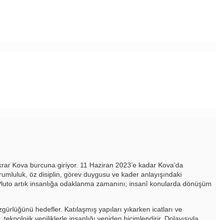
rar Kova burcuna giriyor. 11 Haziran 2023’e kadar Kova’da
orumluluk, öz disiplin, görev duygusu ve kader anlayışındaki
. Pluto artık insanlığa odaklanma zamanını; insanî konularda dönüşüm
 özgürlüğünü hedefler. Katılaşmış yapıları yıkarken icatları ve
teknolojik yeniliklerle insanlığı yeniden biçimlendirir. Dolayısıyla