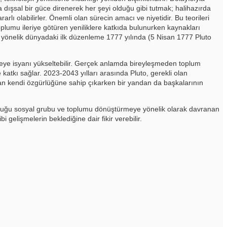
ya dışsal bir güce direnerek her şeyi olduğu gibi tutmak; halihazırda
lı olabilirler. Önemli olan sürecin amacı ve niyetidir. Bu teorileri
oplumu ileriye götüren yeniliklere katkıda bulunurken kaynakları
na yönelik dünyadaki ilk düzenleme 1777 yılında (5 Nisan 1777 Pluto
şeye isyanı yükseltebilir. Gerçek anlamda bireyleşmeden toplum
atkı sağlar. 2023-2043 yılları arasında Pluto, gerekli olan
olan kendi özgürlüğüne sahip çıkarken bir yandan da başkalarının
bulunduğu sosyal grubu ve toplumu dönüştürmeye yönelik olarak davranan
elişmelerin beklediğine dair fikir verebilir.