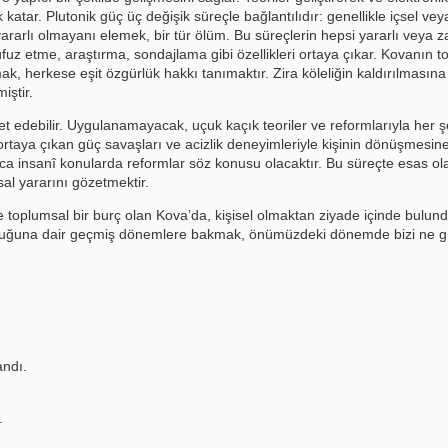
katar. Plutonik güç üç değişik süreçle bağlantılıdır: genellikle içsel ve
arlı olmayanı elemek, bir tür ölüm. Bu süreçlerin hepsi yararlı veya zarar
uz etme, araştırma, sondajlama gibi özellikleri ortaya çıkar. Kovanın t
ak, herkese eşit özgürlük hakkı tanımaktır. Zira köleliğin kaldırılması
iştir.
et edebilir. Uygulanamayacak, uçuk kaçık teoriler ve reformlarıyla her 
taya çıkan güç savaşları ve acizlik deneyimleriyle kişinin dönüşmesine k
oyunca insanî konularda reformlar söz konusu olacaktır. Bu süreçte esas 
al yararını gözetmektir.
alı ve toplumsal bir burç olan Kova’da, kişisel olmaktan ziyade içinde 
lduğuna dair geçmiş dönemlere bakmak, önümüzdeki dönemde bizi ne gibi g
andı.
.