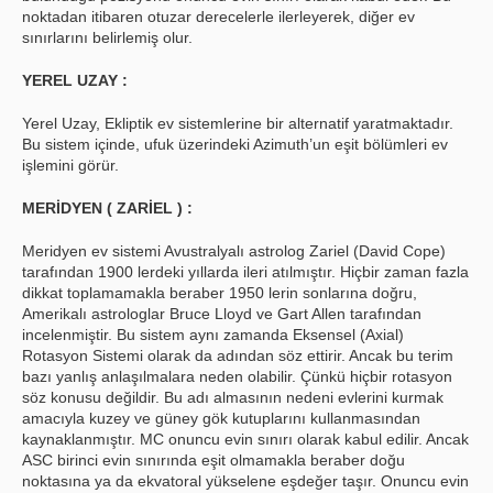
noktadan itibaren otuzar derecelerle ilerleyerek, diğer ev
sınırlarını belirlemiş olur.
YEREL UZAY :
Yerel Uzay, Ekliptik ev sistemlerine bir alternatif yaratmaktadır.
Bu sistem içinde, ufuk üzerindeki Azimuth’un eşit bölümleri ev
işlemini görür.
MERİDYEN ( ZARİEL ) :
Meridyen ev sistemi Avustralyalı astrolog Zariel (David Cope)
tarafından 1900 lerdeki yıllarda ileri atılmıştır. Hiçbir zaman fazla
dikkat toplamamakla beraber 1950 lerin sonlarına doğru,
Amerikalı astrologlar Bruce Lloyd ve Gart Allen tarafından
incelenmiştir. Bu sistem aynı zamanda Eksensel (Axial)
Rotasyon Sistemi olarak da adından söz ettirir. Ancak bu terim
bazı yanlış anlaşılmalara neden olabilir. Çünkü hiçbir rotasyon
söz konusu değildir. Bu adı almasının nedeni evlerini kurmak
amacıyla kuzey ve güney gök kutuplarını kullanmasından
kaynaklanmıştır. MC onuncu evin sınırı olarak kabul edilir. Ancak
ASC birinci evin sınırında eşit olmamakla beraber doğu
noktasına ya da ekvatoral yükselene eşdeğer taşır. Onuncu evin