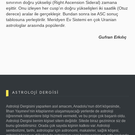
sınırının doğru yükselişi (Right Ascension Sideral) zamana
eşittir. Onu izleyen her cusp’ın doğru yükselişleri iki saatlik (Otuz
derece) aralar ile gerçekleşir. Bundan sonra ise ASC sonuç
tablosuna yerleştirilir. Meridyen Ev Sistemi en çok Uranian
astrologlar arasında popülerdir.
Gufran Erkılıç
ASTROLOJI DERGISI
Astroloji Dergisini yaparken asıl amacım, Anadolu’nun dört köşesinde,
İlhan Yayınevi’nin kitaplarının ulaşamayacağı yerlerde de astroloji
öğrenmek isteyenlere bilgi hizmeti vermekti, ve bu proje çok başarılı oldu.
Astroloji Dergisi benim kişisel sitem değildir. Sitede biraz gezinince siz de
bunu görebilirsiniz. Orada çok sayıda kişinin katkısı var. Astroloji
sembolizmi, tarihi, astrologlar için astronomi, makaleler, sağlık köşesi,