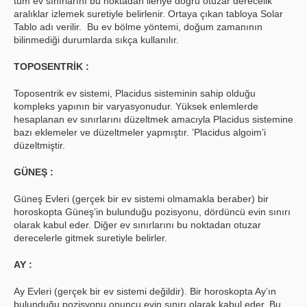
tüm ev sınırlarını bu noktadan ileriye doğru otuzar derecelik
aralıklar izlemek suretiyle belirlenir. Ortaya çıkan tabloya Solar
Tablo adı verilir. Bu ev bölme yöntemi, doğum zamanının
bilinmediği durumlarda sıkça kullanılır.
TOPOSENTRİK :
Toposentrik ev sistemi, Placidus sisteminin sahip olduğu
kompleks yapının bir varyasyonudur. Yüksek enlemlerde
hesaplanan ev sınırlarını düzeltmek amacıyla Placidus sistemine
bazı eklemeler ve düzeltmeler yapmıştır. ’Placidus algoim’i
düzeltmiştir.
GÜNEŞ :
Güneş Evleri (gerçek bir ev sistemi olmamakla beraber) bir
horoskopta Güneş’in bulunduğu pozisyonu, dördüncü evin sınırı
olarak kabul eder. Diğer ev sınırlarını bu noktadan otuzar
derecelerle gitmek suretiyle belirler.
AY :
Ay Evleri (gerçek bir ev sistemi değildir). Bir horoskopta Ay’ın
bulunduğu pozisyonu onuncu evin sınırı olarak kabul eder. Bu