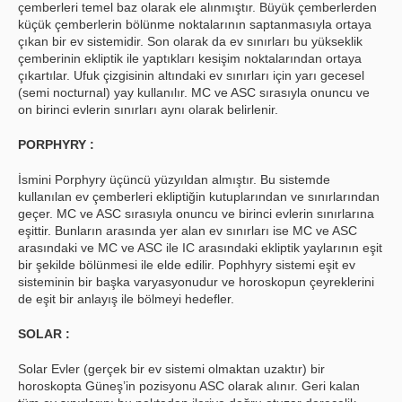
çemberleri temel baz olarak ele alınmıştır. Büyük çemberlerden
küçük çemberlerin bölünme noktalarının saptanmasıyla ortaya
çıkan bir ev sistemidir. Son olarak da ev sınırları bu yükseklik
çemberinin ekliptik ile yaptıkları kesişim noktalarından ortaya
çıkartılar. Ufuk çizgisinin altındaki ev sınırları için yarı gecesel
(semi nocturnal) yay kullanılır. MC ve ASC sırasıyla onuncu ve
on birinci evlerin sınırları aynı olarak belirlenir.
PORPHYRY :
İsmini Porphyry üçüncü yüzyıldan almıştır. Bu sistemde
kullanılan ev çemberleri ekliptiğin kutuplarından ve sınırlarından
geçer. MC ve ASC sırasıyla onuncu ve birinci evlerin sınırlarına
eşittir. Bunların arasında yer alan ev sınırları ise MC ve ASC
arasındaki ve MC ve ASC ile IC arasındaki ekliptik yaylarının eşit
bir şekilde bölünmesi ile elde edilir. Pophhyry sistemi eşit ev
sisteminin bir başka varyasyonudur ve horoskopun çeyreklerini
de eşit bir anlayış ile bölmeyi hedefler.
SOLAR :
Solar Evler (gerçek bir ev sistemi olmaktan uzaktır) bir
horoskopta Güneş’in pozisyonu ASC olarak alınır. Geri kalan