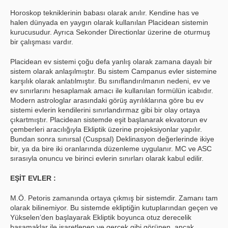
Horoskop tekniklerinin babası olarak anılır. Kendine has ve
halen dünyada en yaygın olarak kullanılan Placidean sistemin
kurucusudur. Ayrıca Sekonder Directionlar üzerine de oturmuş
bir çalışması vardır.
Placidean ev sistemi çoğu defa yanlış olarak zamana dayalı bir
sistem olarak anlaşılmıştır. Bu sistem Campanus evler sistemine
karşılık olarak anlatılmıştır. Bu sınıflandırılmanın nedeni, ev ve
ev sınırlarını hesaplamak amacı ile kullanılan formülün icabıdır.
Modern astrologlar arasındaki görüş ayrılıklarına göre bu ev
sistemi evlerin kendilerini sınırlandırmaz gibi bir olay ortaya
çıkartmıştır. Placidean sistemde eşit başlanarak ekvatorun ev
çemberleri aracılığıyla Ekliptik üzerine projeksiyonlar yapılır.
Bundan sonra sınırsal (Cuspsal) Deklinasyon değerlerinde ikiye
bir, ya da bire iki oranlarında düzenleme uygulanır. MC ve ASC
sırasıyla onuncu ve birinci evlerin sınırları olarak kabul edilir.
EŞİT EVLER :
M.Ö. Petoris zamanında ortaya çıkmış bir sistemdir. Zamanı tam
olarak bilinemiyor. Bu sistemde ekliptiğin kutuplarından geçen ve
Yükselen’den başlayarak Ekliptik boyunca otuz derecelik
basamaklar ile işaretlenen ve gerçek gibi görünen, ancak