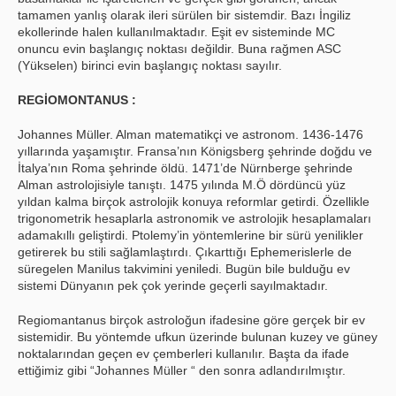
tamamen yanlış olarak ileri sürülen bir sistemdir. Bazı İngiliz
ekollerinde halen kullanılmaktadır. Eşit ev sisteminde MC
onuncu evin başlangıç noktası değildir. Buna rağmen ASC
(Yükselen) birinci evin başlangıç noktası sayılır.
REGİOMONTANUS :
Johannes Müller. Alman matematikçi ve astronom. 1436-1476
yıllarında yaşamıştır. Fransa’nın Königsberg şehrinde doğdu ve
İtalya’nın Roma şehrinde öldü. 1471’de Nürnberge şehrinde
Alman astrolojisiyle tanıştı. 1475 yılında M.Ö dördüncü yüz
yıldan kalma birçok astrolojik konuya reformlar getirdi. Özellikle
trigonometrik hesaplarla astronomik ve astrolojik hesaplamaları
adamakıllı geliştirdi. Ptolemy’in yöntemlerine bir sürü yenilikler
getirerek bu stili sağlamlaştırdı. Çıkarttığı Ephemerislerle de
süregelen Manilus takvimini yeniledi. Bugün bile bulduğu ev
sistemi Dünyanın pek çok yerinde geçerli sayılmaktadır.
Regiomantanus birçok astroloğun ifadesine göre gerçek bir ev
sistemidir. Bu yöntemde ufkun üzerinde bulunan kuzey ve güney
noktalarından geçen ev çemberleri kullanılır. Başta da ifade
ettiğimiz gibi “Johannes Müller “ den sonra adlandırılmıştır.