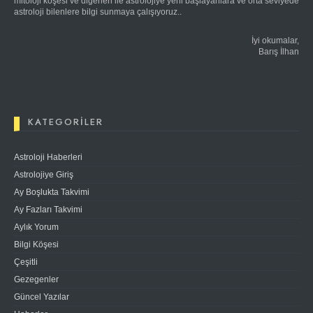
mitoloji köşesi ve diğerleri ile astrolojiye yeni başlayanlara ve orta seviyede
astroloji bilenlere bilgi sunmaya çalışıyoruz..
İyi okumalar,
Barış İlhan
KATEGORILER
Astroloji Haberleri
Astrolojiye Giriş
Ay Boşlukta Takvimi
Ay Fazları Takvimi
Aylık Yorum
Bilgi Köşesi
Çeşitli
Gezegenler
Güncel Yazılar