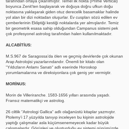
tarafından ortaya çıkarılmıştır. Temel ilk nokta (Prime Vertical)
boyunca Zenit’ten başlayarak ve doğuya doğru ufkun doğu
noktasına yaklaşarak giden otuz derecelik basamaklar halinde
yol alan bir dizi noktadan oluşurlar. Ev cuspları sözü edilen ev
çemberlerinin Ekliptiği kestiği noktalarda yer almışlardır. Temiz
bir geometrik esasa sahip olduğundan Campanus sistemi pek
çok profesyonel astrolog tarafından halen kullanılmaktadır.
ALCABİTİUS:
M.S.967 de Saragossa’da ölen ve geçmiş devirlerde çok okunan
Arap Astrolojisi yazarlarındandır. Önemli bir kitabı olan
“Yıldızların Anlamı Sanatı“ adlı eserinde Horoskop
yorumlamalarına ve direksiyonlara çok geniş yer vermiştir.
MORİNUS:
Morin de Villeriranche. 1583-1656 yılları arasında yaşadı.
Fransız matematikçi ve astrolog.
26 ciltlik “Astrologi Gallica“ adlı olağanüstü kitaplar yazmıştır.
Ptolemy’i 17.yüzyılda tanıyıp inceleyen bu kişinin astrolojide
yaptığı çalışmalar asla küçümsenemeyecek kadar büyük
çalışmalardır. Görüşleri ve oluşturduğu ev sistemi günümüzde