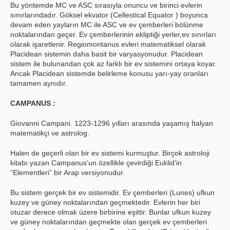
Bu yöntemde MC ve ASC sırasıyla onuncu ve birinci evlerin
sınırlarındadır. Göksel ekvator (Cellestical Equator ) boyunca
devam eden yayların MC ile ASC ve ev çemberleri bölünme
noktalarından geçer. Ev çemberlerinin ekliptiği yerler,ev sınırları
olarak işaretlenir. Regiomontanus evleri matematiksel olarak
Placidean sistemin daha basit bir varyasyonudur. Placidean
sistem ile bulunandan çok az farklı bir ev sistemini ortaya koyar.
Ancak Placidean sistemde belirleme konusu yarı-yay oranları
tamamen aynıdır.
CAMPANUS :
Giovanni Campani. 1223-1296 yılları arasında yaşamış İtalyan
matematikçi ve astrolog.
Halen de geçerli olan bir ev sistemi kurmuştur. Birçok astroloji
kitabı yazan Campanus’un özellikle çevirdiği Euklid’in
“Elementleri” bir Arap versiyonudur.
Bu sistem gerçek bir ev sistemidir. Ev çemberleri (Lunes) ufkun
kuzey ve güney noktalarından geçmektedir. Evlerin her biri
otuzar derece olmak üzere birbirine eşittir. Bunlar ufkun kuzey
ve güney noktalarından geçmekte olan gerçek ev çemberleri