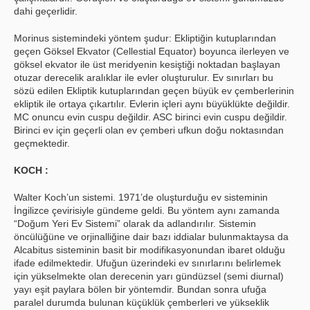
dahi geçerlidir.
Morinus sistemindeki yöntem şudur: Ekliptiğin kutuplarından
geçen Göksel Ekvator (Cellestial Equator) boyunca ilerleyen ve
göksel ekvator ile üst meridyenin kesiştiği noktadan başlayan
otuzar derecelik aralıklar ile evler oluşturulur. Ev sınırları bu
sözü edilen Ekliptik kutuplarından geçen büyük ev çemberlerinin
ekliptik ile ortaya çıkartılır. Evlerin içleri aynı büyüklükte değildir.
MC onuncu evin cuspu değildir. ASC birinci evin cuspu değildir.
Birinci ev için geçerli olan ev çemberi ufkun doğu noktasından
geçmektedir.
KOCH :
Walter Koch’un sistemi. 1971’de oluşturduğu ev sisteminin
İngilizce çevirisiyle gündeme geldi. Bu yöntem aynı zamanda
“Doğum Yeri Ev Sistemi” olarak da adlandırılır. Sistemin
öncülüğüne ve orjinalliğine dair bazı iddialar bulunmaktaysa da
Alcabitus sisteminin basit bir modifikasyonundan ibaret olduğu
ifade edilmektedir. Ufuğun üzerindeki ev sınırlarını belirlemek
için yükselmekte olan derecenin yarı gündüzsel (semi diurnal)
yayı eşit paylara bölen bir yöntemdir. Bundan sonra ufuğa
paralel durumda bulunan küçüklük çemberleri ve yükseklik