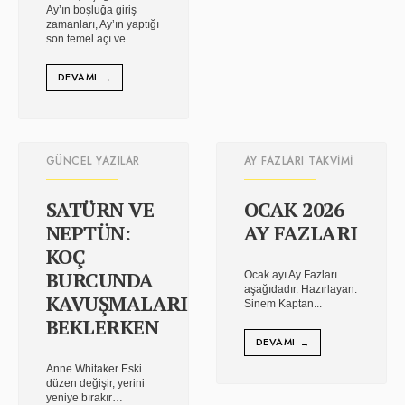
Ay’ın boşluğa giriş
zamanları, Ay’ın yaptığı
son temel açı ve
...
DEVAMI
→
GÜNCEL YAZILAR
AY FAZLARI TAKVIMI
SATÜRN VE
OCAK 2026
NEPTÜN:
AY FAZLARI
KOÇ
BURCUNDA
Ocak ayı Ay Fazları
aşağıdadır. Hazırlayan:
KAVUŞMALARINI
Sinem Kaptan
...
BEKLERKEN
DEVAMI
→
Anne Whitaker Eski
düzen değişir, yerini
yeniye bırakır…