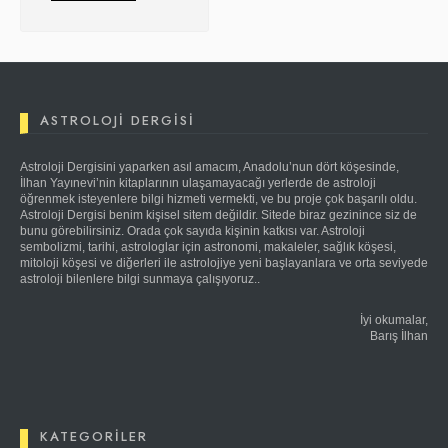
ASTROLOJI DERGISI
Astroloji Dergisini yaparken asıl amacım, Anadolu’nun dört köşesinde,
İlhan Yayınevi’nin kitaplarının ulaşamayacağı yerlerde de astroloji
öğrenmek isteyenlere bilgi hizmeti vermekti, ve bu proje çok başarılı oldu.
Astroloji Dergisi benim kişisel sitem değildir. Sitede biraz gezinince siz de
bunu görebilirsiniz. Orada çok sayıda kişinin katkısı var. Astroloji
sembolizmi, tarihi, astrologlar için astronomi, makaleler, sağlık köşesi,
mitoloji köşesi ve diğerleri ile astrolojiye yeni başlayanlara ve orta seviyede
astroloji bilenlere bilgi sunmaya çalışıyoruz..
İyi okumalar,
Barış İlhan
KATEGORILER