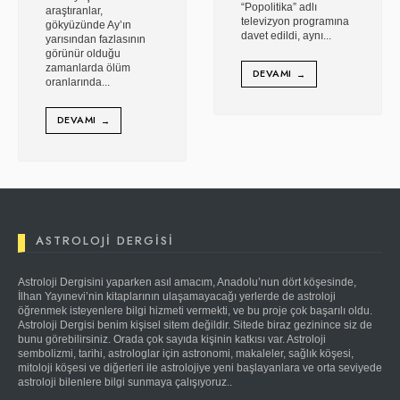
“Popolitika” adlı
araştıranlar,
televizyon programına
gökyüzünde Ay’ın
davet edildi, aynı
...
yarısından fazlasının
görünür olduğu
zamanlarda ölüm
DEVAMI
→
oranlarında
...
DEVAMI
→
ASTROLOJI DERGISI
Astroloji Dergisini yaparken asıl amacım, Anadolu’nun dört köşesinde,
İlhan Yayınevi’nin kitaplarının ulaşamayacağı yerlerde de astroloji
öğrenmek isteyenlere bilgi hizmeti vermekti, ve bu proje çok başarılı oldu.
Astroloji Dergisi benim kişisel sitem değildir. Sitede biraz gezinince siz de
bunu görebilirsiniz. Orada çok sayıda kişinin katkısı var. Astroloji
sembolizmi, tarihi, astrologlar için astronomi, makaleler, sağlık köşesi,
mitoloji köşesi ve diğerleri ile astrolojiye yeni başlayanlara ve orta seviyede
astroloji bilenlere bilgi sunmaya çalışıyoruz..