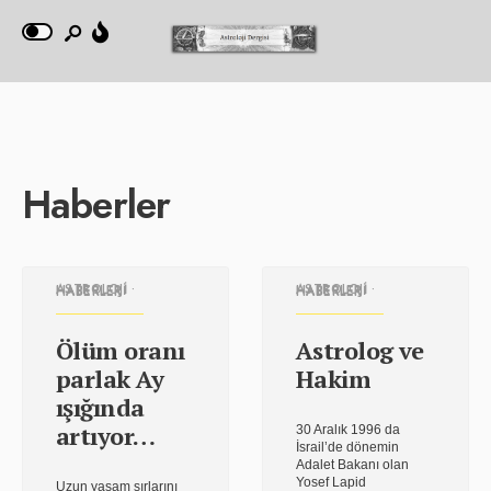
Haberler
ASTROLOJI HABERLERI
•
ASTROLOJI HABERLERI
•
HABERLER
HABERLER
Ölüm oranı
Astrolog ve
parlak Ay
Hakim
ışığında
artıyor…
30 Aralık 1996 da
İsrail’de dönemin
Adalet Bakanı olan
Yosef Lapid
Uzun yaşam sırlarını