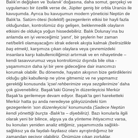
Balık’ın değişken ve
‘bulanık’
doğasına, daha somut, gerçekçi ve
uygulamacı bir özellik verse de, Jüpiter geniş bir orbla Uranüs ile
kavuşumda. Ayrıca bu kavuşumun modern yöneticisi Neptün de
Balık’ta. Satürn-ötesi (kolektif) gezegenlerin etkisi bir hayli fazla
olduğundan, kontrolümüz dışı gelişen, beklenmedik olayların
etkisini de oldukça yoğun hissedebiliriz. Balık Dolunay’ına bu
anlamda en iyi vereceğimiz
‘yanıt’
, bir şeylerin her zaman
net/belirli olamayacağını idrak ederek akışta kalmak
(belirsizlikle
baş etmek)
, karşımıza çıkan olaylara veya çevremizdeki
insanlara karşı kabulleniciliğimizi artırmak ve en nihayetinde –
kendi tasavvurumuz veya kontrolümüz dışında bile olsa -
yaşamımızın daha iyi bir yere gideceğine dair inancımızı
korumak olabilir. Bu dönemde, hayatın akışının bize getirdiklerini
olduğu gibi kabullenip ne yöne gitmemiz ve ne yapmamız
gerektiği konusunda ‘
içsel rehberimize veya sezgilerimize’
daha
çok güvenebiliriz. Başak’taki Güneş’in düzenleyicisi Merkür
Başak’ta gerilemeye devam ediyor. Başak’ta geri hareketteki
Merkür hatta şu anda neredeyse gökyüzündeki tüm
gezegenlerin
‘son düzenleyicisi’
konumunda
(Sadece Neptün
kendi yönettiği burçta -Balık’ta – diyebiliriz).
Bazı konularla ilgili
olarak yeni bir bilince, algıya ya da yönteme ihtiyacımız varsa,
bu konuları yeniden analiz ettiğimiz, yaşamımızda sağlıklı-
sağlıksız ya da faydalı-faydasız olanı ayrıştırdığımız bir
zamandan geçiyor olabiliriz. Önümüze çıkan zorluklar,