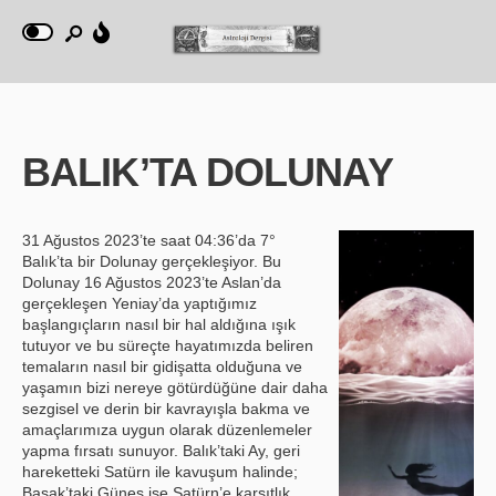
BALIK’TA DOLUNAY
31 Ağustos 2023’te saat 04:36’da 7°
Balık’ta bir Dolunay gerçekleşiyor. Bu
Dolunay 16 Ağustos 2023’te Aslan’da
gerçekleşen Yeniay’da yaptığımız
başlangıçların nasıl bir hal aldığına ışık
tutuyor ve bu süreçte hayatımızda beliren
temaların nasıl bir gidişatta olduğuna ve
yaşamın bizi nereye götürdüğüne dair daha
sezgisel ve derin bir kavrayışla bakma ve
amaçlarımıza uygun olarak düzenlemeler
yapma fırsatı sunuyor. Balık’taki Ay, geri
hareketteki Satürn ile kavuşum halinde;
Başak’taki Güneş ise Satürn’e karşıtlık