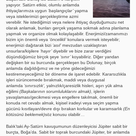
yapıyor. Satürn etkisi, olumlu anlamda
ihtiyaçlarımıza uygun
‘başlangıçlar’
yapma
veya isteklerimizi gerçekleştirme azmi
verebilir. Ne istediğimizi veya nelere ihtiyaç duyduğumuzu net
olarak anlamak, bunları gerçek yaşama sokmak adına planlama
yapmak ve organize olmak kolaylaşabilir. Enerjimizi/zamanımızı
bizim için önemli veya
‘öncelikli’
konulara vermek isteyebilir;
enerjimizi dağıtarak bizi
‘asıl’
mevzudan uzaklaştıran
unsurlara/kişilere
‘hayır’
diyebilir ve bize zarar verdiğini
düşündüğümüz birçok şeye
‘sınır’
koyabiliriz. Diğer yandan
değişken bir su burcunda gerçekleşen bu Dolunay, birçok
anlamda dağıldığımız ve ne yöne gideceğimizi
kestiremeyeceğimiz bir döneme de işaret edebilir. Kararsızlıkla
işleri sürüncemede bırakmak, maddi veya duygusal
anlamda
‘sınırsızlık’,
yalnızlık/çaresizlik hisleri, aşırı yük alma
eğilimi
(Başkalarının sorumluluklarını almak)
, işlerin
yavaşlaması/gecikmesi veya engellere takılmak, önemli bir
konuda ret cevabı almak, kişisel iradeyi veya seçim yapma
gücünü kısıtlayan/devre dışı bırakan korkular ve karamsarlık
(En
kötüsünü beklemek)
söz konusu olabilir…
Balık’taki Ay-Satürn kavuşumunun düzenleyicisi Jüpiter sabit bir
burçta, Boğa’da. Sabit bir toprak burcundaki Jüpiter, bir anlamda