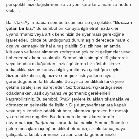
perspektifimizi değiştirmemize ve yeni kararlar almamıza neden
olabilir.
Balık’taki Ay’ın Sabian sembolü cümlesi ise şu şekilde: “
Borazan
çalan bir kız.”
Bu sembol bir konuyla ilgili etrafınızdakileri
uyandırmanız veya artık kendinizin de uyanması gerektiğine
işaret eder. İçinde bulunduğunuz durum aşırı derecede mantık
dışı ve karmaşık bir hal almış olabilir. Sizi zihinsel anlamda
kilitleyen ve karar almanızı zorlaştıran şok edici gelişmeler veya
haberler söz konusu olabilir. Sembol birisinin gürültü çıkararak
veya kendini olduğundan ‘fazla’ gösteren bir küstahlıkla ve
iddiacılıkla sizi bir konuyla ilgili yanıltmaya çalıştığını söyler.
Sizden dikkatinizi, ilginizi ve enerjinizi isteyenlerin niyeti,
göründüğünden farklı olabilir. Bu ayrıca bir dikkati farklı yere
çekme stratejisine işaret eder. Siz ‘b
orazanın’
çıkardığı sese
odaklanırken, asıl duymanız ve görmeniz gerekenleri
kaçırabilirsiniz. Bu sembol,
‘kritik
’ şeylere kulakları tıkamakla ve
görmezden gelmekle de ilgilidir. Dış dünyaya/insanlara kapalı
veya aşırı kendine odaklı bir tavır, alınması gereken bir mesajı
ya da haberi engeller. Bu durumda da, sesi karşı tarafa
duyurmak için
‘bağırmak’
zorunda kalınabilir. Sembol öncelikle
gelen mesajların içeriğine dikkat etmenizi, sizinle konuşmaya
çalışanlara kulak vermenizi ve sonrasında gündeminizle