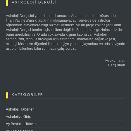
ASTROLOJI DERGISI
Astroloji Dergisini yaparken asıl amacım, Anadolu’nun dört köşesinde,
İlhan Yayınevi’nin kitaplarının ulaşamayacağı yerlerde de astroloji
öğrenmek isteyenlere bilgi hizmeti vermekti, ve bu proje çok başarılı oldu.
Astroloji Dergisi benim kişisel sitem değildir. Sitede biraz gezinince siz de
bunu görebilirsiniz. Orada çok sayıda kişinin katkısı var. Astroloji
sembolizmi, tarihi, astrologlar için astronomi, makaleler, sağlık köşesi,
mitoloji köşesi ve diğerleri ile astrolojiye yeni başlayanlara ve orta seviyede
astroloji bilenlere bilgi sunmaya çalışıyoruz..
İyi okumalar,
Barış İlhan
KATEGORILER
Astroloji Haberleri
Astrolojiye Giriş
Ay Boşlukta Takvimi