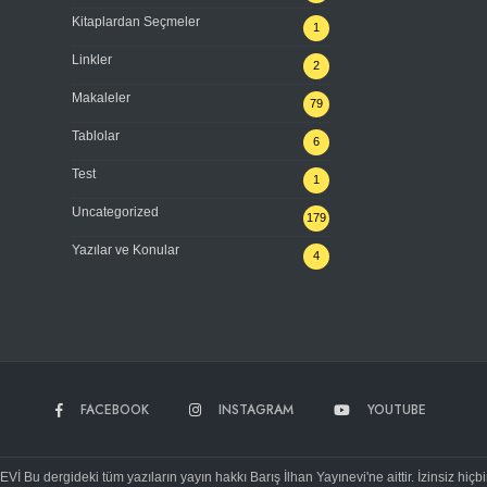
Kitaplardan Seçmeler
1
Linkler
2
Makaleler
79
Tablolar
6
Test
1
Uncategorized
179
Yazılar ve Konular
4
FACEBOOK
INSTAGRAM
YOUTUBE
Bu dergideki tüm yazıların yayın hakkı Barış İlhan Yayınevi'ne aittir. İzinsiz hiçb