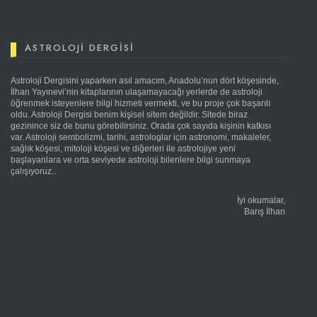
ASTROLOJI DERGISI
Astroloji Dergisini yaparken asıl amacım, Anadolu’nun dört köşesinde,
İlhan Yayınevi’nin kitaplarının ulaşamayacağı yerlerde de astroloji
öğrenmek isteyenlere bilgi hizmeti vermekti, ve bu proje çok başarılı
oldu. Astroloji Dergisi benim kişisel sitem değildir. Sitede biraz
gezinince siz de bunu görebilirsiniz. Orada çok sayıda kişinin katkısı
var. Astroloji sembolizmi, tarihi, astrologlar için astronomi, makaleler,
sağlık köşesi, mitoloji köşesi ve diğerleri ile astrolojiye yeni
başlayanlara ve orta seviyede astroloji bilenlere bilgi sunmaya
çalışıyoruz..
İyi okumalar,
Barış İlhan