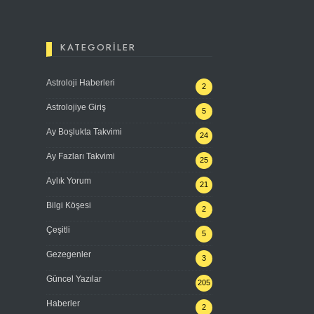
KATEGORILER
Astroloji Haberleri
2
Astrolojiye Giriş
5
Ay Boşlukta Takvimi
24
Ay Fazları Takvimi
25
Aylık Yorum
21
Bilgi Köşesi
2
Çeşitli
5
Gezegenler
3
Güncel Yazılar
205
Haberler
2