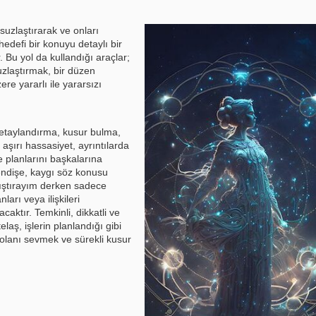
suzlaştırarak ve onları
edefi bir konuyu detaylı bir
 Bu yol da kullandığı araçlar;
zlaştırmak, bir düzen
re yararlı ile yararsızı
detaylandırma, kusur bulma,
 aşırı hassasiyet, ayrıntılarda
 planlarını başkalarına
r endişe, kaygı söz konusu
yrıştırayım derken sadece
arı veya ilişkileri
aktır. Temkinli, dikkatli ve
laş, işlerin planlandığı gibi
ı olanı sevmek ve sürekli kusur