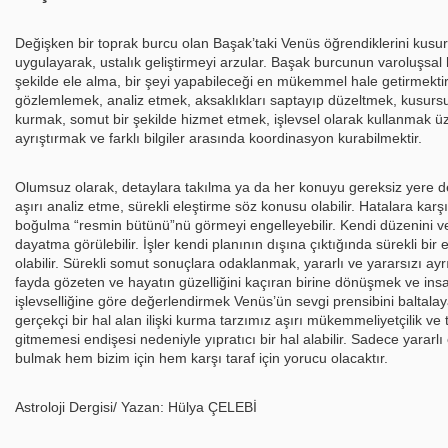
Değişken bir toprak burcu olan Başak’taki Venüs öğrendiklerini kusur
uygulayarak, ustalık geliştirmeyi arzular. Başak burcunun varoluşsal h
şekilde ele alma, bir şeyi yapabileceği en mükemmel hale getirmektir.
gözlemlemek, analiz etmek, aksaklıkları saptayıp düzeltmek, kusursu
kurmak, somut bir şekilde hizmet etmek, işlevsel olarak
kullanmak üze
ayrıştırmak ve farklı bilgiler arasında koordinasyon kurabilmektir.
Olumsuz olarak, detaylara takılma ya da her konuyu gereksiz yere 
aşırı analiz etme, sürekli eleştirme söz konusu olabilir. Hatalara karşı
boğulma “resmin bütünü”nü görmeyi engelleyebilir. Kendi düzenini ve
dayatma görülebilir. İşler kendi planının dışına çıktığında sürekli bi
olabilir. Sürekli somut sonuçlara odaklanmak, yararlı ve yararsızı a
fayda gözeten ve hayatın güzelliğini kaçıran birine dönüşmek ve insanl
işlevselliğine göre değerlendirmek Venüs’ün sevgi prensibini baltalayac
gerçekçi bir hal alan ilişki kurma tarzımız aşırı mükemmeliyetçilik ve te
gitmemesi endişesi nedeniyle yıpratıcı bir hal alabilir. Sadece yararl
bulmak hem bizim için hem karşı taraf için yorucu olacaktır.
Astroloji Dergisi/ Yazan: Hülya ÇELEBİ