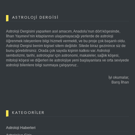
ASTROLOJI DERGISI
Astroloji Dergisini yaparken asıl amacım, Anadolu’nun dört köşesinde,
İlhan Yayınevi’nin kitaplarının ulaşamayacağı yerlerde de astroloji
öğrenmek isteyenlere bilgi hizmeti vermekti, ve bu proje çok başarılı oldu.
Astroloji Dergisi benim kişisel sitem değildir. Sitede biraz gezinince siz de
bunu görebilirsiniz. Orada çok sayıda kişinin katkısı var. Astroloji
sembolizmi, tarihi, astrologlar için astronomi, makaleler, sağlık köşesi,
mitoloji köşesi ve diğerleri ile astrolojiye yeni başlayanlara ve orta seviyede
astroloji bilenlere bilgi sunmaya çalışıyoruz..
İyi okumalar,
Barış İlhan
KATEGORILER
Astroloji Haberleri