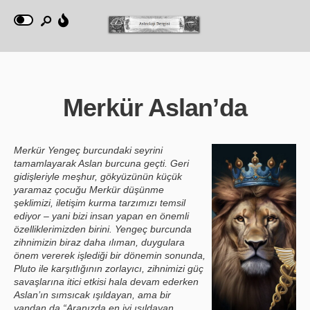
Merkür Aslan’da
Merkür Yengeç burcundaki seyrini
tamamlayarak Aslan burcuna geçti. Geri
gidişleriyle meşhur, gökyüzünün küçük
yaramaz çocuğu Merkür düşünme
şeklimizi, iletişim kurma tarzımızı temsil
ediyor – yani bizi insan yapan en önemli
özelliklerimizden birini. Yengeç burcunda
zihnimizin biraz daha ılıman, duygulara
önem vererek işlediği bir dönemin sonunda,
Pluto ile karşıtlığının zorlayıcı, zihnimizi güç
savaşlarına itici etkisi hala devam ederken
Aslan’ın sımsıcak ışıldayan, ama bir
yandan da “Aranızda en iyi ışıldayan