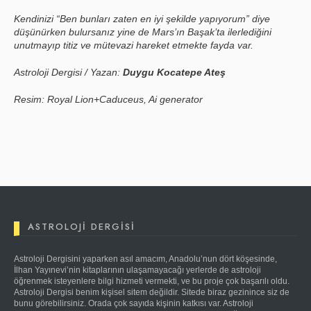
Kendinizi “Ben bunları zaten en iyi şekilde yapıyorum” diye
düşünürken bulursanız yine de Mars’ın Başak’ta ilerlediğini
unutmayıp titiz ve mütevazi hareket etmekte fayda var.
Astroloji Dergisi / Yazan:
Duygu Kocatepe Ateş
Resim: Royal Lion+Caduceus, Ai generator
ASTROLOJI DERGISI
Astroloji Dergisini yaparken asıl amacım, Anadolu’nun dört köşesinde,
İlhan Yayınevi’nin kitaplarının ulaşamayacağı yerlerde de astroloji
öğrenmek isteyenlere bilgi hizmeti vermekti, ve bu proje çok başarılı oldu.
Astroloji Dergisi benim kişisel sitem değildir. Sitede biraz gezinince siz de
bunu görebilirsiniz. Orada çok sayıda kişinin katkısı var. Astroloji