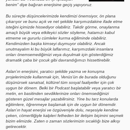
benim” diye bağıran enerjisine geçiş yapıyoruz.
Bu süreçte düşüncelerimizde kendimizi önemsiyor, ön plana
çıkarıyor ve bunu açık ve net şekilde karşımızdakine ifade etme
isteğini içimizde hissediyor olabiliriz. Takdir görme, onaylanma
amaçlı büyük veya etkileyici sözler söyleme, hatamızı kabul
etmeme ve gururlu cümleler kurma eğiliminde olabiliriz.
Kendimizden başka kimseyi duymuyor olabiliriz. Ancak
unutmayalım ki bu büyük laflarımız, karşımızdaki insanlara
onları önemsemediğimizi veya duyulmak için gösterdiğimiz
dramatik çaba bir çocuk gibi davrandığımızı hissettirebilir.
Aslan’ın enerjisini, yaratıcı şekilde yazma ve konuşma
projelerimizde kullanmak için, Venüs’ün de burada olduğunu
düşünürsek sanatsal, kültürel tüm sosyal faaliyetler için çok
uygun bir dönem. Belki bir Podcast başlatabilir veya yaratıcı bir
metin, en basitinden sevdiklerinize onları önemsediğinizi
gösteren güzel mesajlar yazabilirsiniz. Yine bu tarz konularda
eğitimlere, öğrenmeye başlamak için de uygun bir dönemdir.
Aslan’ın hayat enerjisi ve özgüveniyle dolu, neşesiyle kendine
çeken, cömertliğiyle kalpleri fetheden bir iletişim biçimini seçmek
bizim elimizde. Zaten o zaman sözlerimizin sıcaklığı bize alkışı
getirecektir.