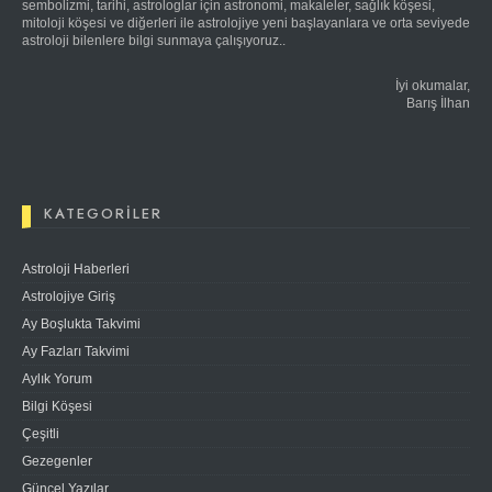
sembolizmi, tarihi, astrologlar için astronomi, makaleler, sağlık köşesi,
mitoloji köşesi ve diğerleri ile astrolojiye yeni başlayanlara ve orta seviyede
astroloji bilenlere bilgi sunmaya çalışıyoruz..
İyi okumalar,
Barış İlhan
KATEGORILER
Astroloji Haberleri
Astrolojiye Giriş
Ay Boşlukta Takvimi
Ay Fazları Takvimi
Aylık Yorum
Bilgi Köşesi
Çeşitli
Gezegenler
Güncel Yazılar