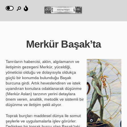
Merkür Başak’ta
Tanrıların habercisi, aklın, algılamanın ve
iletişimin gezegeni Merkür, yüceldiği,
yöneticisi olduğu ve dolayısıyla oldukça
güçlü bir konumda bulunduğu Başak
burcuna girdi. Artık heveslendiren ve istek
uyandıran konulara odaklanarak düşünme
(Merkür Aslan) tarzının yerini detaylara
önem veren, analitik, metodik ve sistemli bir
düşünme ve iletişim şekli alıyor.
Toprak burçları maddesel dünya ile somut
şeylerle ve uygulamalarla işlev görürler.
Değişken bir toprak burcu olan Başak’taki