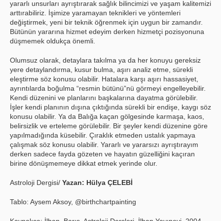
yararlı unsurları ayrıştırarak sağlık bilincimizi ve yaşam kalitemizi
arttırabiliriz. İşimize yaramayan teknikleri ve yöntemleri
değiştirmek, yeni bir teknik öğrenmek için uygun bir zamandır.
Bütünün yararına hizmet edeyim derken hizmetçi pozisyonuna
düşmemek oldukça önemli.
Olumsuz olarak, detaylara takılma ya da her konuyu gereksiz
yere detaylandırma, kusur bulma, aşırı analiz etme, sürekli
eleştirme söz konusu olabilir. Hatalara karşı aşırı hassasiyet,
ayrıntılarda boğulma “resmin bütünü”nü görmeyi engelleyebilir.
Kendi düzenini ve planlarını başkalarına dayatma görülebilir.
İşler kendi planının dışına çıktığında sürekli bir endişe, kaygı söz
konusu olabilir. Ya da Balığa kaçan gölgesinde karmaşa, kaos,
belirsizlik ve erteleme görülebilir. Bir şeyler kendi düzenine göre
yapılmadığında küsebilir. Çıraklık etmeden ustalık yapmaya
çalışmak söz konusu olabilir. Yararlı ve yararsızı ayrıştırayım
derken sadece fayda gözeten ve hayatın güzelliğini kaçıran
birine dönüşmemeye dikkat etmek yerinde olur.
Astroloji Dergisi/
Yazan: Hülya ÇELEBİ
Tablo: Aysem Aksoy, @birthchartpainting