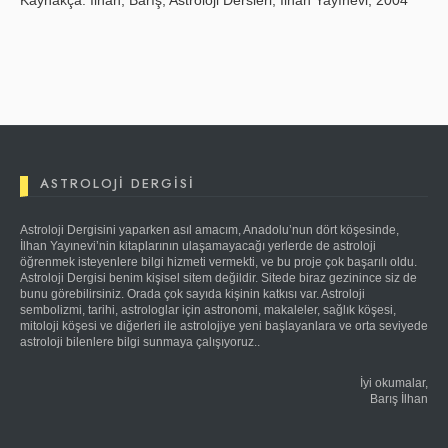
Kaynakça: İlhan, Barış, Astroloji Dersleri, İlhan Yayınevi, 2004
ASTROLOJI DERGISI
Astroloji Dergisini yaparken asıl amacım, Anadolu’nun dört köşesinde,
İlhan Yayınevi’nin kitaplarının ulaşamayacağı yerlerde de astroloji
öğrenmek isteyenlere bilgi hizmeti vermekti, ve bu proje çok başarılı oldu.
Astroloji Dergisi benim kişisel sitem değildir. Sitede biraz gezinince siz de
bunu görebilirsiniz. Orada çok sayıda kişinin katkısı var. Astroloji
sembolizmi, tarihi, astrologlar için astronomi, makaleler, sağlık köşesi,
mitoloji köşesi ve diğerleri ile astrolojiye yeni başlayanlara ve orta seviyede
astroloji bilenlere bilgi sunmaya çalışıyoruz..
İyi okumalar,
Barış İlhan