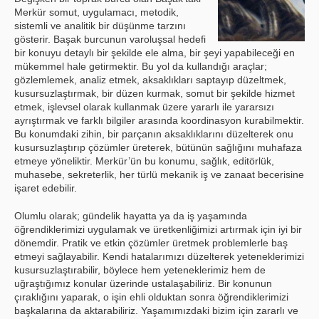
Merkür somut, uygulamacı, metodik,
sistemli ve analitik bir düşünme tarzını
gösterir. Başak burcunun varoluşsal hedefi
bir konuyu detaylı bir şekilde ele alma, bir şeyi yapabileceği en
mükemmel hale getirmektir. Bu yol da kullandığı araçlar;
gözlemlemek, analiz etmek, aksaklıkları saptayıp düzeltmek,
kusursuzlaştırmak, bir düzen kurmak, somut bir şekilde hizmet
etmek, işlevsel olarak kullanmak üzere yararlı ile yararsızı
ayrıştırmak ve farklı bilgiler arasında koordinasyon kurabilmektir.
Bu konumdaki zihin, bir parçanın aksaklıklarını düzelterek onu
kusursuzlaştırıp çözümler üreterek, bütünün sağlığını muhafaza
etmeye yöneliktir. Merkür’ün bu konumu, sağlık, editörlük,
muhasebe, sekreterlik, her türlü mekanik iş ve zanaat becerisine
işaret edebilir.
Olumlu olarak; gündelik hayatta ya da iş yaşamında
öğrendiklerimizi uygulamak ve üretkenliğimizi artırmak için iyi bir
dönemdir. Pratik ve etkin çözümler üretmek problemlerle baş
etmeyi sağlayabilir. Kendi hatalarımızı düzelterek yeteneklerimizi
kusursuzlaştırabilir, böylece hem yeteneklerimiz hem de
uğraştığımız konular üzerinde ustalaşabiliriz. Bir konunun
çıraklığını yaparak, o işin ehli olduktan sonra öğrendiklerimizi
başkalarına da aktarabiliriz. Yaşamımızdaki bizim için zararlı ve