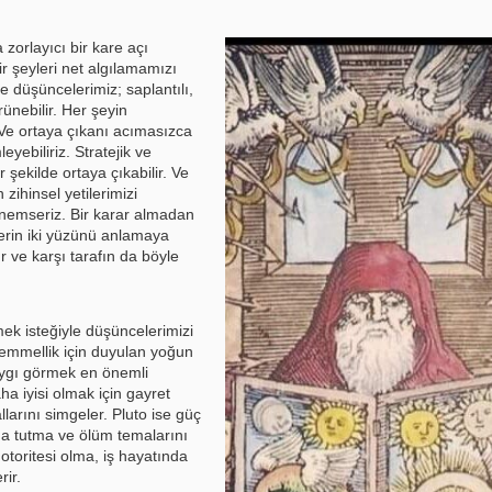
orlayıcı bir kare açı
ir şeyleri net algılamamızı
e düşüncelerimiz; saplantılı,
ünebilir. Her şeyin
 Ve ortaya çıkanı acımasızca
yebiliriz. Stratejik ve
 şekilde ortaya çıkabilir. Ve
zihinsel yetilerimizi
i önemseriz. Bir karar almadan
lerin iki yüzünü anlamaya
ır ve karşı tarafın da böyle
k isteğiyle düşüncelerimizi
kemmellik için duyulan yoğun
aygı görmek en önemli
a iyisi olmak için gayret
llarını simgeler. Pluto ise güç
da tutma ve ölüm temalarını
 otoritesi olma, iş hayatında
ir.