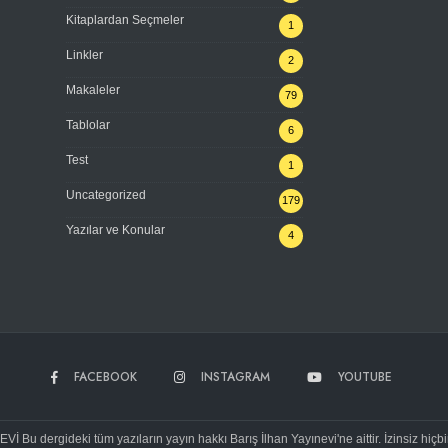
Kitaplardan Seçmeler
1
Linkler
2
Makaleler
79
Tablolar
6
Test
1
Uncategorized
179
Yazılar ve Konular
4
FACEBOOK
INSTAGRAM
YOUTUBE
Bu dergideki tüm yazıların yayın hakkı Barış İlhan Yayınevi'ne aittir. İzinsiz hiçb