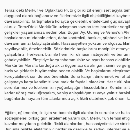
Terazi’deki Merkür ve Oğlak’taki Pluto gibi iki zıt enerji sert açıyla 
duygusal olarak bağlanırız ve fikirlerimizle ilgili objektifliğimizi kaybe
davranabiliriz. Tartışmalara kolayca çekilebilir, entelektüel güç savaşla
oluruz. Terazi’deki Merkür’ün uzlaşmacı tavrına ters hareketler sergile
çelişkiler yaşamamıza neden olur. Bugün Ay, Güneş ve Venüs’ün Ak
başkalarına müdahale eden, daha kontrolcü, baskıcı, şüpheci ve kri
davranmamızı kolaylaştırabilir. Hassasiyetten yoksun ve ölçüsüz fikirl
zayıflayabilir, örselenebilir. Sözlerimizle başkalarını manipüle etmey
çalışabiliriz. Herkesin, bizimle hem fikir olmasını isteyebilir ve bunun
çabalayabiliriz. Eleştiriye karşı tahammülsüz ve aşırı hassas olabilir
Merkür’ün Mars’la kurduğu akıcı üçgen açı da alıngan, sinirli ve ger
hızla ve şiddetle büyümesine neden olabilir. Ve başkalarını eleştirmey
koruyabilmek son derece önemlidir. Buna karşın, dinlenmek ve rahatlat
çalışmaya karşı kendimizi korumak da faydalı olacaktır. Her türlü ol
sorunlarımız ve fobilerimizin yoğunlaştığını hissedebiliriz. Kendimizi 
kadar uğraşırsak uğraşalım, yanlış anlaşıldığımızı veya yalnız bırakı
bugünlerde hayatın tüm alanlarında açık fikirli olabilmek çok önem k
Eğitim, eğitmenler, iletişim ve basınla ilgili alanlarda sorunlar ve h
sözleşmeleri birkaç gün ertelemek yararlı olur. Merkür’ün temsil ettiği
kazalar meydana gelebilir. Riskli alanlardan, hassasiyetimizi ve sinirle
Bununla birlikte elektronik cihazlar ile özellikle tv, radyo, internet ve