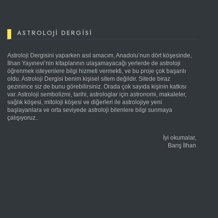
ASTROLOJI DERGISI
Astroloji Dergisini yaparken asıl amacım, Anadolu’nun dört köşesinde,
İlhan Yayınevi’nin kitaplarının ulaşamayacağı yerlerde de astroloji
öğrenmek isteyenlere bilgi hizmeti vermekti, ve bu proje çok başarılı
oldu. Astroloji Dergisi benim kişisel sitem değildir. Sitede biraz
gezinince siz de bunu görebilirsiniz. Orada çok sayıda kişinin katkısı
var. Astroloji sembolizmi, tarihi, astrologlar için astronomi, makaleler,
sağlık köşesi, mitoloji köşesi ve diğerleri ile astrolojiye yeni
başlayanlara ve orta seviyede astroloji bilenlere bilgi sunmaya
çalışıyoruz..
İyi okumalar,
Barış İlhan