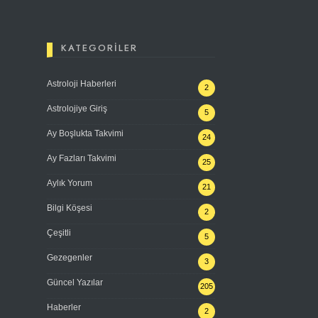
KATEGORILER
Astroloji Haberleri
2
Astrolojiye Giriş
5
Ay Boşlukta Takvimi
24
Ay Fazları Takvimi
25
Aylık Yorum
21
Bilgi Köşesi
2
Çeşitli
5
Gezegenler
3
Güncel Yazılar
205
Haberler
2