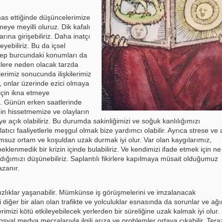
temas ettiğinde düşüncelerimize
tmeye meyilli oluruz. Dik kafalı
rına girişebiliriz. Daha inatçı
yebiliriz. Bu da içsel
rep burcundaki konumları da
zlere neden olacak tarzda
erimiz sonucunda ilişkilerimiz
e, onlar üzerinde ezici olmaya
 için ikna etmeye
iz. Günün erken saatlerinde
gin hissetmemize ve olayların
e açık olabiliriz. Bu durumda sakinliğimizi ve soğuk kanlılığımızı
ıcı faaliyetlerle meşgul olmak bize yardımcı olabilir. Ayrıca strese ve a
umsuz ortam ve koşuldan uzak durmak iyi olur. Var olan kaygılarımız,
beklenmedik bir krizin içinde bulabiliriz. Ve kendimizi ifade etmek için ne
ldığımızı düşünebiliriz. Saplantılı fikirlere kapılmaya müsait olduğumuz
azanır.
aksızlıklar yaşanabilir. Mümkünse iş görüşmelerini ve imzalanacak
 diğer bir alan olan trafikte ve yolculuklar esnasında da sorunlar ve ağı
rimizi kötü etkileyebilecek yerlerden bir süreliğine uzak kalmak iyi olur.
 sosyal medya mecralarıyla ilgili arıza ve problemler ortaya çıkabilir. Tera