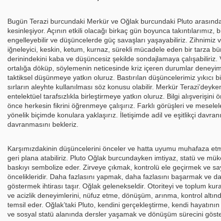
Bugün Terazi burcundaki Merkür ve Oğlak burcundaki Pluto arasında z
kesinleşiyor. Açının etkili olacağı birkaç gün boyunca takıntılarımız, b
engelleyebilir ve düşüncelerde güç savaşları yaşayabiliriz. Zihnimiz v
iğneleyici, keskin, ketum, kurnaz, sürekli mücadele eden bir tarza bür
derinindekini kaba ve düşüncesiz şekilde sondajlamaya çalışabiliriz.
ortalığa döküp, söylemenin neticesinde kriz içeren durumlar deneyimle
taktiksel düşünmeye yatkın oluruz. Bastırılan düşüncelerimiz yıkıcı bir
sırların aleyhte kullanılması söz konusu olabilir. Merkür Terazi’deyken 
entelektüel tarafsızlıkla birleştirmeye yatkın oluruz. Bilgi alışverişin
önce herkesin fikrini öğrenmeye çalışırız. Farklı görüşleri ve mesele
yönelik biçimde konulara yaklaşırız. İletişimde adil ve eşitlikçi davran
davranmasını bekleriz.
Karşımızdakinin düşüncelerini önceler ve hatta uyumu muhafaza etme
geri plana atabiliriz. Pluto Oğlak burcundayken imtiyaz, statü ve mü
baskıyı sembolize eder. Zirveye çıkmak, kontrolü ele geçirmek ve s
öncelikleridir. Daha fazlasını yapmak, daha fazlasını başarmak ve dah
göstermek ihtirası taşır. Oğlak gelenekseldir. Otoriteyi ve toplum kura
ve acizlik deneyimlerini, nüfuz etme, dönüşüm, arınma, kontrol altın
temsil eder. Oğlak’taki Pluto, kendini gerçekleştirme, kendi hayatının
ve sosyal statü alanında dersler yaşamak ve dönüşüm sürecini göster