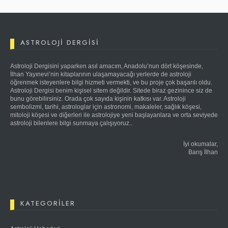
ASTROLOJI DERGISI
Astroloji Dergisini yaparken asıl amacım, Anadolu’nun dört köşesinde,
İlhan Yayınevi’nin kitaplarının ulaşamayacağı yerlerde de astroloji
öğrenmek isteyenlere bilgi hizmeti vermekti, ve bu proje çok başarılı oldu.
Astroloji Dergisi benim kişisel sitem değildir. Sitede biraz gezinince siz de
bunu görebilirsiniz. Orada çok sayıda kişinin katkısı var. Astroloji
sembolizmi, tarihi, astrologlar için astronomi, makaleler, sağlık köşesi,
mitoloji köşesi ve diğerleri ile astrolojiye yeni başlayanlara ve orta seviyede
astroloji bilenlere bilgi sunmaya çalışıyoruz..
İyi okumalar,
Barış İlhan
KATEGORILER