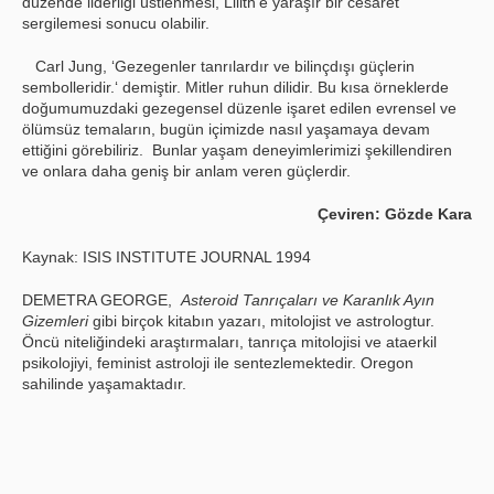
düzende liderliği üstlenmesi, Lilith’e yaraşır bir cesaret
sergilemesi sonucu olabilir.
Carl Jung, ‘Gezegenler tanrılardır ve bilinçdışı güçlerin
sembolleridir.‘ demiştir. Mitler ruhun dilidir. Bu kısa örneklerde
doğumumuzdaki gezegensel düzenle işaret edilen evrensel ve
ölümsüz temaların, bugün içimizde nasıl yaşamaya devam
ettiğini görebiliriz. Bunlar yaşam deneyimlerimizi şekillendiren
ve onlara daha geniş bir anlam veren güçlerdir.
Çeviren: Gözde Kara
Kaynak: ISIS INSTITUTE JOURNAL 1994
DEMETRA GEORGE,
Asteroid Tanrıçaları ve Karanlık Ayın
Gizemleri
gibi birçok kitabın yazarı, mitolojist ve astrologtur.
Öncü niteliğindeki araştırmaları, tanrıça mitolojisi ve ataerkil
psikolojiyi, feminist astroloji ile sentezlemektedir. Oregon
sahilinde yaşamaktadır.