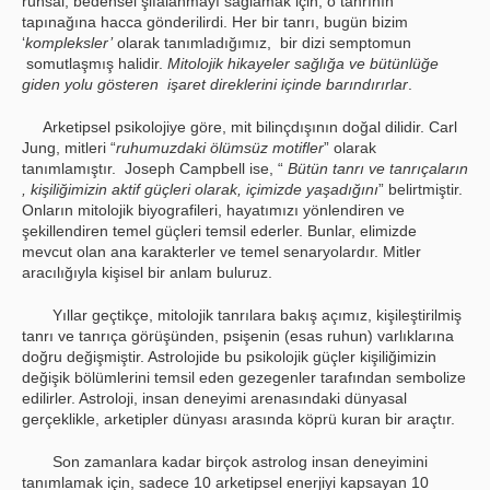
ruhsal, bedensel şifalanmayı sağlamak için, o tanrının
tapınağına hacca gönderilirdi. Her bir tanrı, bugün bizim
‘
kompleksler’
olarak tanımladığımız, bir dizi semptomun
somutlaşmış halidir.
Mitolojik hikayeler sağlığa ve bütünlüğe
giden yolu gösteren işaret direklerini içinde barındırırlar
.
Arketipsel psikolojiye göre, mit bilinçdışının doğal dilidir. Carl
Jung, mitleri “
ruhumuzdaki ölümsüz motifler
” olarak
tanımlamıştır. Joseph Campbell ise, “
Bütün tanrı ve tanrıçaların
, kişiliğimizin aktif güçleri olarak, içimizde yaşadığını
” belirtmiştir.
Onların mitolojik biyografileri, hayatımızı yönlendiren ve
şekillendiren temel güçleri temsil ederler. Bunlar, elimizde
mevcut olan ana karakterler ve temel senaryolardır. Mitler
aracılığıyla kişisel bir anlam buluruz.
Yıllar geçtikçe, mitolojik tanrılara bakış açımız, kişileştirilmiş
tanrı ve tanrıça görüşünden, psişenin (esas ruhun) varlıklarına
doğru değişmiştir. Astrolojide bu psikolojik güçler kişiliğimizin
değişik bölümlerini temsil eden gezegenler tarafından sembolize
edilirler. Astroloji, insan deneyimi arenasındaki dünyasal
gerçeklikle, arketipler dünyası arasında köprü kuran bir araçtır.
Son zamanlara kadar birçok astrolog insan deneyimini
tanımlamak için, sadece 10 arketipsel enerjiyi kapsayan 10