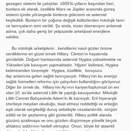
gezegen sistemi ile çalıştılar. 1800’lü yılların başından beri,
bunlara ek olarak, özellikle Mars ve Jüpiter arasında güneş
sistemi içinde yörüngede binlerce gökcismi ve asteroid
keşfedildi. Bunların bir çoğuna değişik kültürlerden mitolojik tanrı
ve tanrıçaların ismi verildi. Şu anda, insan davranışını anlamak
adına, çok daha geniş bir yelpazede arketipsel enerjilere
sahibiz.
Bu mitolojik arketiplerin , kendilerini nasıl gözler önüne
serdiklerine en güzel örnek Hillary Clinton’ın hayatında
görülebilir. Doğum haritasında asteroid
Hygiea
yükselmekte ve
Yükselen’iyle kavuşum yapmaktadır. ‘
Hijyen’
kelimesi, Hygiea
kelimesinden türemiştir. Hygiea, özellikle,
koruyucu
ilaç
anlamına gelen sağlık tanrıçasıydı. Hillary’nin bu enerjiyi
sağlık hizmetleri reformu için çalışırken kullandığını görüyoruz.
Diğer bir örnek de, Hillary’nin Ay’ının kariyer/toplumsal ün evi
olan 10. ev’de asteroid Lilith ile yaptığı kavuşumdur. Mitolojik
Lilith Cennet Bahçesinde Adem’in ilk karısıydı. Eril hiyerarşik
otoriteye meydan okuduğu, itaat etmeyi reddettiği ve erkeğin
eşiti olarak sergilediği duruş sebebiyle cezalandırıldı, sürgün
edildi ve bir şeytanmış gibi gösterildi. Hillary politik alanda
gücünü azaltmaya ve onu gözden düşürmeye yönelik birçok
ahlaksız saldırının hedefi olmuştur. Onun, böyle bir ataerkil