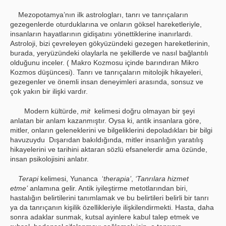
Mezopotamya’nın ilk astrologları, tanrı ve tanrıçaların
gezegenlerde oturduklarına ve onların göksel hareketleriyle,
insanların hayatlarının gidişatını yönettiklerine inanırlardı.
Astroloji, bizi çevreleyen gökyüzündeki gezegen hareketlerinin,
burada, yeryüzündeki olaylarla ne şekillerde ve nasıl bağlantılı
olduğunu inceler. ( Makro Kozmosu içinde barındıran Mikro
Kozmos düşüncesi). Tanrı ve tanrıçaların mitolojik hikayeleri,
gezegenler ve önemli insan deneyimleri arasında, sonsuz ve
çok yakın bir ilişki vardır.
Modern kültürde,
mit
kelimesi doğru olmayan bir şeyi
anlatan bir anlam kazanmıştır. Oysa ki, antik insanlara göre,
mitler, onların geleneklerini ve bilgeliklerini depoladıkları bir bilgi
havuzuydu Dışarıdan bakıldığında, mitler insanlığın yaratılış
hikayelerini ve tarihini aktaran sözlü efsanelerdir ama özünde,
insan psikolojisini anlatır.
Terapi
kelimesi, Yunanca ‘
therapia’
,
‘Tanrılara hizmet
etme’
anlamına gelir. Antik iyileştirme metotlarından biri,
hastalığın belirtilerini tanımlamak ve bu belirtileri belirli bir tanrı
ya da tanrıçanın kişilik özellikleriyle ilişkilendirmekti. Hasta, daha
sonra adaklar sunmak, kutsal ayinlere kabul talep etmek ve