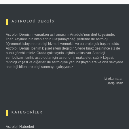
ASTROLOJI DERGISI
Astroloji Dergisini yaparken asıl amacım, Anadolu’nun dört köşesinde,
İlhan Yayınevi’nin kitaplarının ulaşamayacağı yerlerde de astroloji
öğrenmek isteyenlere bilgi hizmeti vermekti, ve bu proje çok başarılı oldu.
Astroloji Dergisi benim kişisel sitem değildir. Sitede biraz gezinince siz de
bunu görebilirsiniz. Orada çok sayıda kişinin katkısı var. Astroloji
sembolizmi, tarihi, astrologlar için astronomi, makaleler, sağlık köşesi,
mitoloji köşesi ve diğerleri ile astrolojiye yeni başlayanlara ve orta seviyede
astroloji bilenlere bilgi sunmaya çalışıyoruz..
İyi okumalar,
Barış İlhan
KATEGORILER
Astroloji Haberleri