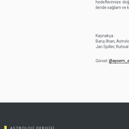
hedeflerimize doğr
ileride sağlam ve k
Kaynakça:
Barış İlhan, Astrolo
Jan Spiller, Ruhsal
Görsel:
@aysem_a
ASTROLOJI DERGISI