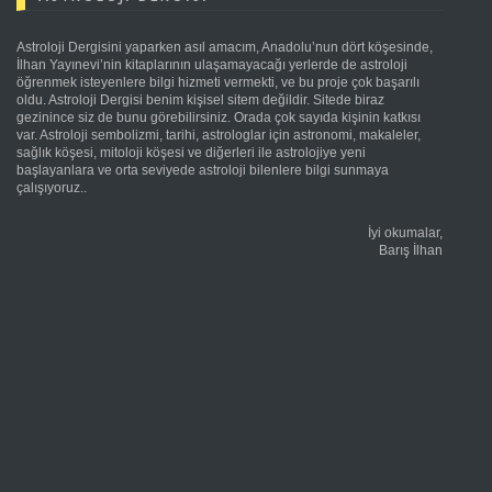
Astroloji Dergisini yaparken asıl amacım, Anadolu’nun dört köşesinde,
İlhan Yayınevi’nin kitaplarının ulaşamayacağı yerlerde de astroloji
öğrenmek isteyenlere bilgi hizmeti vermekti, ve bu proje çok başarılı
oldu. Astroloji Dergisi benim kişisel sitem değildir. Sitede biraz
gezinince siz de bunu görebilirsiniz. Orada çok sayıda kişinin katkısı
var. Astroloji sembolizmi, tarihi, astrologlar için astronomi, makaleler,
sağlık köşesi, mitoloji köşesi ve diğerleri ile astrolojiye yeni
başlayanlara ve orta seviyede astroloji bilenlere bilgi sunmaya
çalışıyoruz..
İyi okumalar,
Barış İlhan