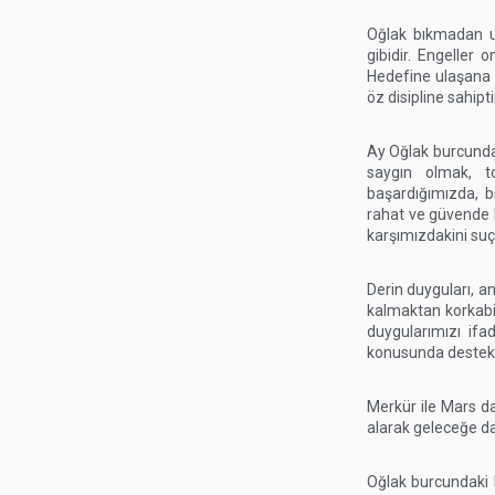
Oğlak bıkmadan u
gibidir. Engeller 
Hedefine ulaşana d
öz disipline sahipti
Ay Oğlak burcunday
saygın olmak, to
başardığımızda, bi
rahat ve güvende h
karşımızdakini suç
Derin duyguları, a
kalmaktan korkabi
duygularımızı ifa
konusunda destekley
Merkür ile Mars d
alarak geleceğe dai
Oğlak burcundaki b