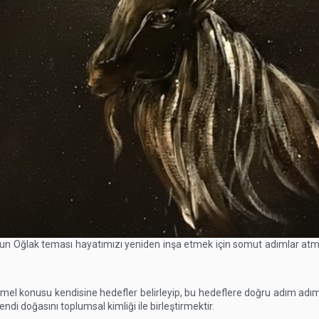
n Oğlak teması hayatımızı yeniden inşa etmek için somut adımlar at
el konusu kendisine hedefler belirleyip, bu hedeflere doğru adım adım
ndi doğasını toplumsal kimliği ile birleştirmektir.