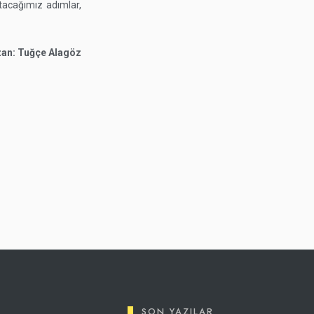
atacağımız adımlar,
an: Tuğçe Alagöz
SON YAZILAR