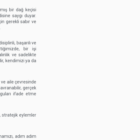
ış bir dağ keçisi
disine saygı duyar.
in gerekli sabır ve
.
plinli, başarılı ve
iğimizde, bir işi
lınlık ve sadelikte
ir, kendimizi ya da
 ve aile çevresinde
vranabilir, gerçek
yguları ifade etme
stratejik eylemler
olmamızı, adım adım