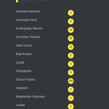
Astroloji Haberleri
2
Astrolojiye Giriş
5
Ay Boşlukta Takvimi
24
Ay Fazları Takvimi
25
Aylık Yorum
21
Bilgi Köşesi
2
Çeşitli
5
Gezegenler
3
Güncel Yazılar
205
Haberler
2
Kitaplardan Seçmeler
1
Linkler
2