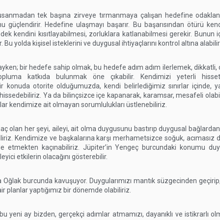
sanmadan tek başına zirveye tırmanmaya çalışan hedefine odaklanm
onu güçlendirir. Hedefine ulaşmayı başarır. Bu başarısından ötürü ken
ek kendini kısıtlayabilmesi, zorluklara katlanabilmesi gerekir. Bunun iç
r. Bu yolda kişisel isteklerini ve duygusal ihtiyaçlarını kontrol altına alabilir
ken; bir hedefe sahip olmak, bu hedefe adım adım ilerlemek, dikkatli, disi
pluma katkıda bulunmak öne çıkabilir. Kendimizi yeterli hissett
r konuda otorite olduğumuzda, kendi belirlediğimiz sınırlar içinde, ya
issedebiliriz. Ya da bilinçsizce içe kapanarak, karamsar, mesafeli olabil
lar kendimize ait olmayan sorumlulukları üstlenebiliriz.
naç olan her şeyi, aileyi, ait olma duygusunu bastırıp duygusal bağlardan
liriz. Kendimize ve başkalarına karşı merhametsizce soğuk, acımasız da
de etmekten kaçınabiliriz. Jüpiter’in Yengeç burcundaki konumu du
ici etkilerin olacağını gösterebilir.
a Oğlak burcunda kavuşuyor. Duygularımızı mantık süzgecinden geçirip, 
r planlar yaptığımız bir dönemde olabiliriz.
u yeni ay bizden, gerçekçi adımlar atmamızı, dayanıklı ve istikrarlı 