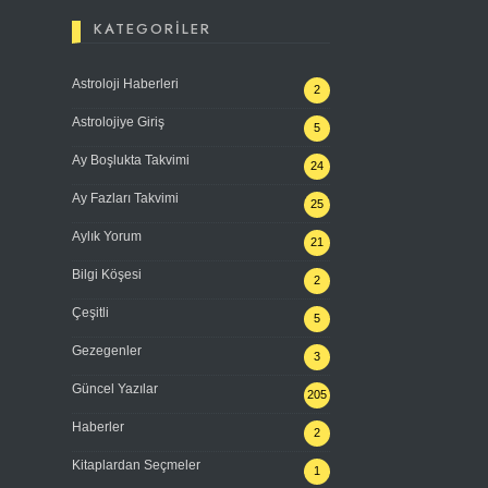
KATEGORILER
Astroloji Haberleri
2
Astrolojiye Giriş
5
Ay Boşlukta Takvimi
24
Ay Fazları Takvimi
25
Aylık Yorum
21
Bilgi Köşesi
2
Çeşitli
5
Gezegenler
3
Güncel Yazılar
205
Haberler
2
Kitaplardan Seçmeler
1