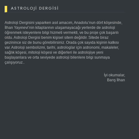
ASTROLOJI DERGISI
Astroloji Dergisini yaparken asıl amacım, Anadolu’nun dört köşesinde,
İlhan Yayınevi’nin kitaplarının ulaşamayacağı yerlerde de astroloji
öğrenmek isteyenlere bilgi hizmeti vermekti, ve bu proje çok başarılı
oldu. Astroloji Dergisi benim kişisel sitem değildir. Sitede biraz
gezinince siz de bunu görebilirsiniz. Orada çok sayıda kişinin katkısı
var. Astroloji sembolizmi, tarihi, astrologlar için astronomi, makaleler,
sağlık köşesi, mitoloji köşesi ve diğerleri ile astrolojiye yeni
başlayanlara ve orta seviyede astroloji bilenlere bilgi sunmaya
çalışıyoruz..
İyi okumalar,
Barış İlhan