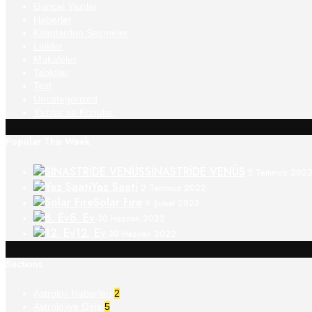
Güncel Yazılar
Haberler
Kitaplardan Seçmeler
Linkler
Makaleler
Tablolar
Test
Uncategorized
Yazılar ve Konular
Popular This Week
SİNASTRİDE VENÜS
5 Temmuz 202
Yaz Saati
2 Temmuz 2022
Solar Fire
9 Şubat 2023
8. Ev
30 Haziran 2022
12. Ev
30 Haziran 2022
Sections
Astroloji Haberleri
2
Astrolojiye Giriş
5