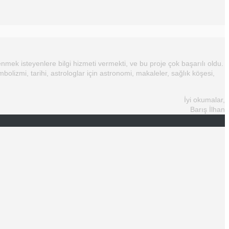
nmek isteyenlere bilgi hizmeti vermekti, ve bu proje çok başarılı oldu.
mbolizmi, tarihi, astrologlar için astronomi, makaleler, sağlık köşesi,
İyi okumalar,
Barış İlhan