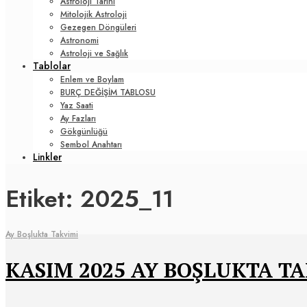
Astroloji Tarihi
Mitolojik Astroloji
Gezegen Döngüleri
Astronomi
Astroloji ve Sağlık
Tablolar
Enlem ve Boylam
BURÇ DEĞİŞİM TABLOSU
Yaz Saati
Ay Fazları
Gökgünlüğü
Sembol Anahtarı
Linkler
Etiket:
2025_11
Ay Boşlukta Takvimi
KASIM 2025 AY BOŞLUKTA T