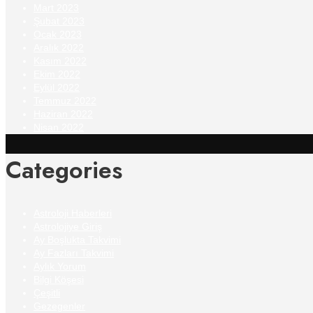
Mart 2023
Şubat 2023
Ocak 2023
Aralık 2022
Kasım 2022
Ekim 2022
Eylül 2022
Temmuz 2022
Haziran 2022
Nisan 2022
Categories
Astroloji Haberleri
Astrolojiye Giriş
Ay Boşlukta Takvimi
Ay Fazları Takvimi
Aylık Yorum
Bilgi Köşesi
Çeşitli
Gezegenler