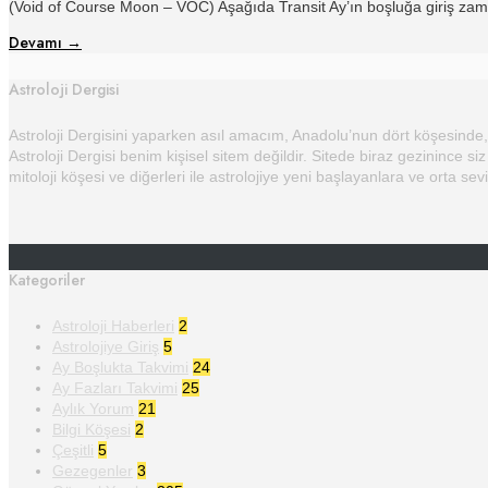
(Void of Course Moon – VOC) Aşağıda Transit Ay’ın boşluğa giriş zaman
Devamı
→
Astroloji Dergisi
Astroloji Dergisini yaparken asıl amacım, Anadolu’nun dört köşesinde, 
Astroloji Dergisi benim kişisel sitem değildir. Sitede biraz gezinince siz
mitoloji köşesi ve diğerleri ile astrolojiye yeni başlayanlara ve orta sev
Kategoriler
Astroloji Haberleri
2
Astrolojiye Giriş
5
Ay Boşlukta Takvimi
24
Ay Fazları Takvimi
25
Aylık Yorum
21
Bilgi Köşesi
2
Çeşitli
5
Gezegenler
3