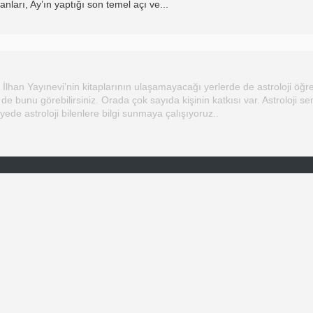
ları, Ay’ın yaptığı son temel açı ve
...
İlhan Yayınevi’nin kitaplarının ulaşamayacağı yerlerde de astroloji öğre
 de bunu görebilirsiniz. Orada çok sayıda kişinin katkısı var. Astroloji se
iyede astroloji bilenlere bilgi sunmaya çalışıyoruz..