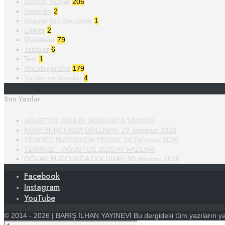
Güncel Yazılar
205
Haberler
2
Kitaplardan Seçmeler
1
Linkler
2
Makaleler
79
Tablolar
6
Test
1
Uncategorized
179
Yazılar ve Konular
4
Son Yazılar
AĞUSTOS 2026 AY BOŞLUKTA TAKVİMİ
KOVA BURCUNDA DOLUNAY, 29 Temmuz 2026
YENGEÇ BURCUNDA YENİAY, 14 Temmuz 2026
TEMMUZ – AĞUSTOS 2026 AY FAZLARI
OĞLAK BURCUNDA DOLUNAY, 30 Haziran 2026
Facebook
Instagram
YouTube
© 2014 - 2026 | BARIŞ İLHAN YAYINEVİ Bu dergideki tüm yazıların yayın 