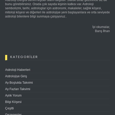
Astroloji Dergisi benim kişisel sitem değildir. Sitede biraz gezinince siz de
bunu görebilirsiniz. Orada çok sayıda kişinin katkısı var. Astroloji
sembolizmi, tarihi, astrologlar için astronomi, makaleler, sağlık köşesi,
mitoloji köşesi ve diğerleri ile astrolojiye yeni başlayanlara ve orta seviyede
astroloji bilenlere bilgi sunmaya çalışıyoruz..
İyi okumalar,
Barış İlhan
KATEGORILER
Astroloji Haberleri
Astrolojiye Giriş
Ay Boşlukta Takvimi
Ay Fazları Takvimi
Aylık Yorum
Bilgi Köşesi
Çeşitli
Gezegenler