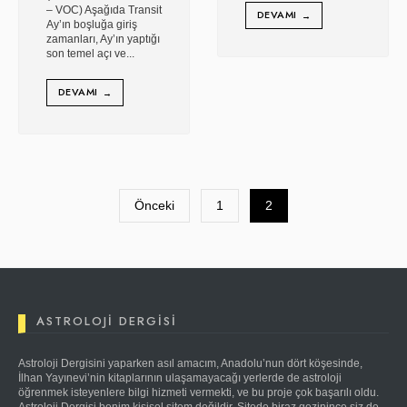
– VOC) Aşağıda Transit
DEVAMI
→
Ay’ın boşluğa giriş
zamanları, Ay’ın yaptığı
son temel açı ve
...
DEVAMI
→
Yazı
sayfalaması
Önceki
1
2
ASTROLOJI DERGISI
Astroloji Dergisini yaparken asıl amacım, Anadolu’nun dört köşesinde,
İlhan Yayınevi’nin kitaplarının ulaşamayacağı yerlerde de astroloji
öğrenmek isteyenlere bilgi hizmeti vermekti, ve bu proje çok başarılı oldu.