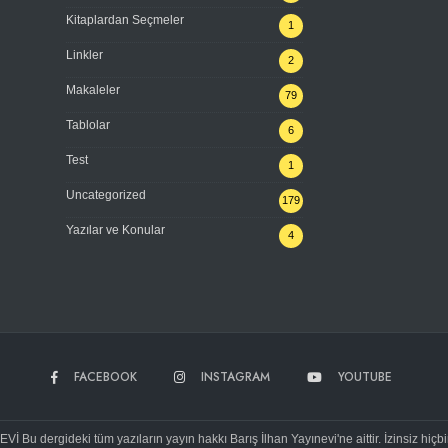
Kitaplardan Seçmeler
1
Linkler
2
Makaleler
79
Tablolar
6
Test
1
Uncategorized
179
Yazılar ve Konular
4
FACEBOOK
INSTAGRAM
YOUTUBE
Bu dergideki tüm yazıların yayın hakkı Barış İlhan Yayınevi'ne aittir. İzinsiz hiçb