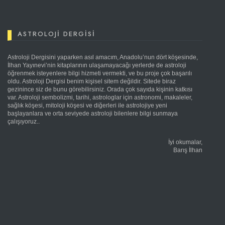
ASTROLOJI DERGISI
Astroloji Dergisini yaparken asıl amacım, Anadolu’nun dört köşesinde,
İlhan Yayınevi’nin kitaplarının ulaşamayacağı yerlerde de astroloji
öğrenmek isteyenlere bilgi hizmeti vermekti, ve bu proje çok başarılı
oldu. Astroloji Dergisi benim kişisel sitem değildir. Sitede biraz
gezinince siz de bunu görebilirsiniz. Orada çok sayıda kişinin katkısı
var. Astroloji sembolizmi, tarihi, astrologlar için astronomi, makaleler,
sağlık köşesi, mitoloji köşesi ve diğerleri ile astrolojiye yeni
başlayanlara ve orta seviyede astroloji bilenlere bilgi sunmaya
çalışıyoruz..
İyi okumalar,
Barış İlhan