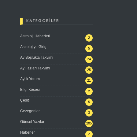
KATEGORILER
Astroloji Haberleri
2
Astrolojiye Giriş
5
Ay Boşlukta Takvimi
24
Ay Fazları Takvimi
25
Aylık Yorum
21
Bilgi Köşesi
2
Çeşitli
5
Gezegenler
3
Güncel Yazılar
205
Haberler
2