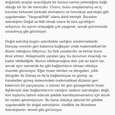
doğaüstü araçlar aracılığıyla bir karara varma yeteneğine bağlı
olduğu bir tür de mevcuttu. Cicero, bunu onaylamamış ve iç
kısımlar kehaneti (entrails divination) ve horoskop astrolojisi gibi
uygulamaları “Yargısal/Adli” olana dahil etmiştir. Buradan
astrolojinin Doğal ve Adli olmak üzere iki türe ayrıldığını
anlıyoruz; bu ayrım ortaçağda çok yaygındı, ancak günümüzde
unutulmuş gibi görünüyor.
Doğal astroloji bugün astrofizikte varlığını sürdürmektedir.
Dünyayı evrenin geri kalanına bağlayan ortak matematiksel bir
düzen olduğunu biliyoruz; bu fizik yasalarıdır ve kimse buna
itiraz etmez. Anlaşmazlık yaratan şey, bu durumun insanlığı ne
kadar etkilediğidir. Bunun etkileyeceğine dair çok az kanıt var,
ancak aynı zamanda bu gibi bağlantıların olması oldukça
mantıklı görünüyor. Eğer insan ritimleri ve döngüleri, yıllık
döngüler ile Güneş ve Ay’la bağlantılıysa ve güneş- ay
hareketleri güneş sistemindeki matematiksel düzenin geri
kalanının bir parçasıysa, o zaman bir gün gezegenlerin insan
ilişkileriyle olan bağlantılarının varlığını sadece astrologları değil,
tüm toplumu tatmin edecek şekilde kanıtlayamamamız için teorik
bir neden göremiyorum. Bu bana oldukça işlevsel bir şekilde
uygulanabilir bir doğal astrolojinin- özellikle de Mundane
Astrolojisinin- temeli gibi görünüyor.