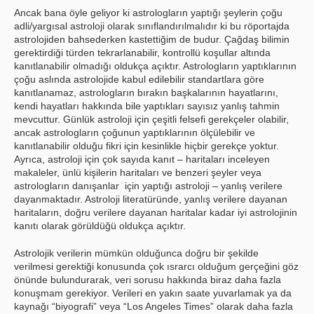
Ancak bana öyle geliyor ki astrologların yaptığı şeylerin çoğu
adli/yargısal astroloji olarak sınıflandırılmalıdır ki bu röportajda
astrolojiden bahsederken kastettiğim de budur. Çağdaş bilimin
gerektirdiği türden tekrarlanabilir, kontrollü koşullar altında
kanıtlanabilir olmadığı oldukça açıktır. Astrologların yaptıklarının
çoğu aslında astrolojide kabul edilebilir standartlara göre
kanıtlanamaz, astrologların bırakın başkalarının hayatlarını,
kendi hayatları hakkında bile yaptıkları sayısız yanlış tahmin
mevcuttur. Günlük astroloji için çeşitli felsefi gerekçeler olabilir,
ancak astrologların çoğunun yaptıklarının ölçülebilir ve
kanıtlanabilir olduğu fikri için kesinlikle hiçbir gerekçe yoktur.
Ayrıca, astroloji için çok sayıda kanıt – haritaları inceleyen
makaleler, ünlü kişilerin haritaları ve benzeri şeyler veya
astrologların danışanlar için yaptığı astroloji – yanlış verilere
dayanmaktadır. Astroloji literatüründe, yanlış verilere dayanan
haritaların, doğru verilere dayanan haritalar kadar iyi astrolojinin
kanıtı olarak görüldüğü oldukça açıktır.
Astrolojik verilerin mümkün olduğunca doğru bir şekilde
verilmesi gerektiği konusunda çok ısrarcı olduğum gerçeğini göz
önünde bulundurarak, veri sorusu hakkında biraz daha fazla
konuşmam gerekiyor. Verileri en yakın saate yuvarlamak ya da
kaynağı “biyografi” veya “Los Angeles Times” olarak daha fazla