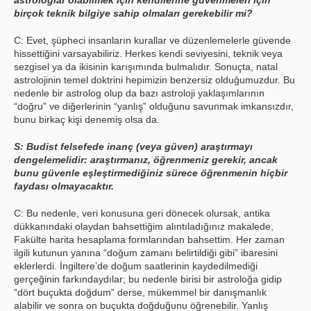
astrologlar olabilmek için kendilerine güvenmeleri için
birçok teknik bilgiye sahip olmaları gerekebilir mi?
C: Evet, şüpheci insanların kurallar ve düzenlemelerle güvende
hissettiğini varsayabiliriz. Herkes kendi seviyesini, teknik veya
sezgisel ya da ikisinin karışımında bulmalıdır. Sonuçta, natal
astrolojinin temel doktrini hepimizin benzersiz olduğumuzdur. Bu
nedenle bir astrolog olup da bazı astroloji yaklaşımlarının
“doğru” ve diğerlerinin “yanlış” olduğunu savunmak imkansızdır,
bunu birkaç kişi denemiş olsa da.
S: Budist felsefede inanç (veya güven) araştırmayı
dengelemelidir: araştırmanız, öğrenmeniz gerekir, ancak
bunu güvenle eşleştirmediğiniz sürece öğrenmenin hiçbir
faydası olmayacaktır.
C: Bu nedenle, veri konusuna geri dönecek olursak, antika
dükkanındaki olaydan bahsettiğim alıntıladığınız makalede,
Fakülte harita hesaplama formlarından bahsettim. Her zaman
ilgili kutunun yanına “doğum zamanı belirtildiği gibi” ibaresini
eklerlerdi. İngiltere’de doğum saatlerinin kaydedilmediği
gerçeğinin farkındaydılar; bu nedenle birisi bir astroloğa gidip
“dört buçukta doğdum” derse, mükemmel bir danışmanlık
alabilir ve sonra on buçukta doğduğunu öğrenebilir. Yanlış