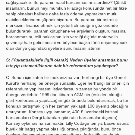
sağlayacaktır. Bu paranın nasıl harcanmasını isterdiniz? Çünkü
insanların, bunun neyi mümkün kılacağı konusunda net bir fikre
sahip olmaları halinde daha fazla ödeme yapmaktan mutlu
olabileceklerinden şüpheleniyorum. Bu paranın bir astroloji
merkezini finanse etmek için yeterli olmadığını göz önünde
bulundurarak, paranın kütüphane ve arşivlerin oluşturulmasına
harcanmasını, telif haklarının izin verdiği ölçüde materyalin
çevrimiçi hale getirilmesini ve böylece başka türlü erişemeyecek
olan dünya çapındaki üyelere sunulmasını isterim.
S: (Yukarıdakilerle ilgili olarak) Neden üyeler arasında bunu
isteyip istemediklerine dair bir referandum yapılmıyor?
C: Bunun için zaten bir mekanizma var; herhangi bir üye Genel
Kurul’a herhangi bir önerge sunabilir. Eğer herhangi bir öneri için
referandum yapılmasını istiyorlarsa, o zaman bu yönde bir
önerge verilebilir. 1999’dan itibaren AGM’nin (eskiden olduğu
gibi) konferansta yapılacağını göz önünde bulundurursak, bu tür
konuları tartışmak için her zaman yaklaşık 100 üyemiz olacağını
umuyorum. Konsey uygulamamız, 400 £ üzerindeki istisnai
harcamaları (Dergi faturaları gibi rutin harcamalar dışında)
Konsey oylamasına sunmaktır. Lilly Cottage temyiz başvurusuna
büyük bir bağış yapma olasılığı ortaya çıktığında, bunu önce
üyelere danışmadan yapamayacağımızı fark ettik, bu da bir