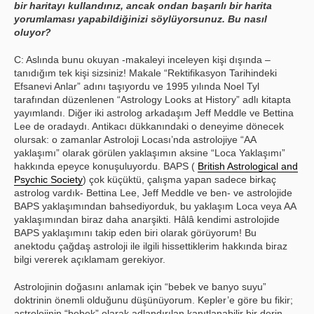
bir haritayı kullandınız, ancak ondan başarılı bir harita
yorumlaması yapabildiğinizi söylüyorsunuz. Bu nasıl
oluyor?
C: Aslında bunu okuyan -makaleyi inceleyen kişi dışında –
tanıdığım tek kişi sizsiniz! Makale “Rektifikasyon Tarihindeki
Efsanevi Anlar” adını taşıyordu ve 1995 yılında Noel Tyl
tarafından düzenlenen “Astrology Looks at History” adlı kitapta
yayımlandı. Diğer iki astrolog arkadaşım Jeff Meddle ve Bettina
Lee de oradaydı. Antikacı dükkanındaki o deneyime dönecek
olursak: o zamanlar Astroloji Locası’nda astrolojiye “AA
yaklaşımı” olarak görülen yaklaşımın aksine “Loca Yaklaşımı”
hakkında epeyce konuşuluyordu. BAPS (
British Astrological and
Psychic Society
) çok küçüktü, çalışma yapan sadece birkaç
astrolog vardık- Bettina Lee, Jeff Meddle ve ben- ve astrolojide
BAPS yaklaşımından bahsediyorduk, bu yaklaşım Loca veya AA
yaklaşımından biraz daha anarşikti. Hâlâ kendimi astrolojide
BAPS yaklaşımını takip eden biri olarak görüyorum! Bu
anektodu çağdaş astroloji ile ilgili hissettiklerim hakkında biraz
bilgi vererek açıklamam gerekiyor.
Astrolojinin doğasını anlamak için “bebek ve banyo suyu”
doktrinin önemli olduğunu düşünüyorum. Kepler’e göre bu fikir;
astrolojinin “bebek” olarak adlandırılan kanıtlanabilir bir derin