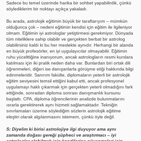
Sadece bu temel üzerinde harika bir sohbet yapabilirdik, çünkü
söylediklerim bir noktayı açıkça yakaladı.
Bu arada, astrolojik eğitimin büyük bir taraftarıyım – mümkün
olduğunca çok – nedeni eğitimin kendisi için eğitim ile ilgileniyor
olmam. Eğitimin iyi astrologlar yetiştirmesi gerekmiyor. Dünyada
tüm niteliklere sahip olabilir ve gerçekten berbat bir astrolog
olabilirsiniz kaldı ki bu her meslekte aynıdır. Herhangi bir alanda
en büyük profesörler, en iyi uygulayıcılar olmayabilir. Eğitimin
ruhu yücelttiğine inanıyorum, ancak astrologların resmi kurslara
katılması için iki pratik neden daha var. Bunlardan biri ortak dili
öğrenmeleri, diğeri ise danışanlarla görüşme etiği hakkında bilgi
edinmeleridir. Sanırım fakülte, diplomaların yeterli bir astrolojik
eğitim seviyesini temsil ettiğini kabul etti, ancak profesyonel
uygulamayı haklı çıkarmak için gerçekten yeterli olmadığını fark
ettiğinde, sonradan diploma sonrası danışmanlık kursunu
başlattı. CPA, diploma öğrencilerinin analizde bulunmalarını
ısrarla gerektirerek aynı hizmeti sağlamaktadır. Tekniğin
sınırlamaları üzerine söylediğim sözlerin astrolojik eğitime
eleştiri olarak algılanmasını istemem, çünkü öyle değil.
S: Diyelim ki birisi astrolojiye ilgi duyuyor ama aynı
zamanda doğası gereği şüpheci ve araştırmacı – iyi