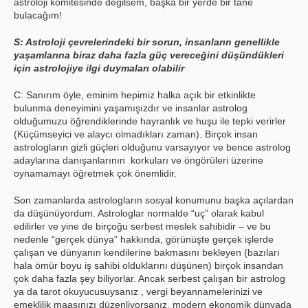
astroloji komitesinde değilsem, başka bir yerde bir tane
bulacağım!
S: Astroloji çevrelerindeki bir sorun, insanların genellikle
yaşamlarına biraz daha fazla güç vereceğini düşündükleri
için astrolojiye ilgi duymaları olabilir
C: Sanırım öyle, eminim hepimiz halka açık bir etkinlikte
bulunma deneyimini yaşamışızdır ve insanlar astrolog
olduğumuzu öğrendiklerinde hayranlık ve huşu ile tepki verirler
(Küçümseyici ve alaycı olmadıkları zaman). Birçok insan
astrologların gizli güçleri olduğunu varsayıyor ve bence astrolog
adaylarına danışanlarının korkuları ve öngörüleri üzerine
oynamamayı öğretmek çok önemlidir.
Son zamanlarda astrologların sosyal konumunu başka açılardan
da düşünüyordum. Astrologlar normalde “uç” olarak kabul
edilirler ve yine de birçoğu serbest meslek sahibidir – ve bu
nedenle “gerçek dünya” hakkında, görünüşte gerçek işlerde
çalışan ve dünyanın kendilerine bakmasını bekleyen (bazıları
hala ömür boyu iş sahibi olduklarını düşünen) birçok insandan
çok daha fazla şey biliyorlar. Ancak serbest çalışan bir astrolog
ya da tarot okuyucusuysanız , vergi beyannamelerinizi ve
emeklilik maaşınızı düzenliyorsanız, modern ekonomik dünyada