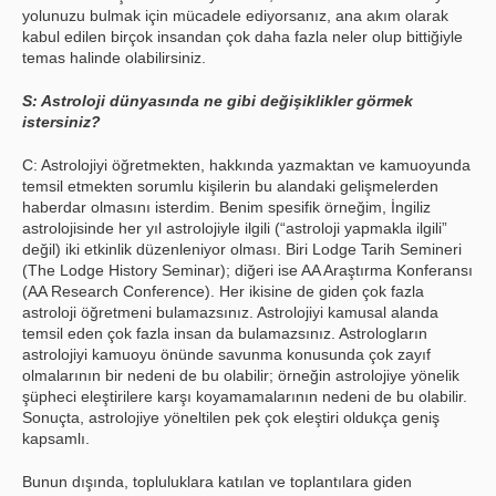
yolunuzu bulmak için mücadele ediyorsanız, ana akım olarak
kabul edilen birçok insandan çok daha fazla neler olup bittiğiyle
temas halinde olabilirsiniz.
S: Astroloji dünyasında ne gibi değişiklikler görmek
istersiniz?
C: Astrolojiyi öğretmekten, hakkında yazmaktan ve kamuoyunda
temsil etmekten sorumlu kişilerin bu alandaki gelişmelerden
haberdar olmasını isterdim. Benim spesifik örneğim, İngiliz
astrolojisinde her yıl astrolojiyle ilgili (“astroloji yapmakla ilgili”
değil) iki etkinlik düzenleniyor olması. Biri Lodge Tarih Semineri
(The Lodge History Seminar); diğeri ise AA Araştırma Konferansı
(AA Research Conference). Her ikisine de giden çok fazla
astroloji öğretmeni bulamazsınız. Astrolojiyi kamusal alanda
temsil eden çok fazla insan da bulamazsınız. Astrologların
astrolojiyi kamuoyu önünde savunma konusunda çok zayıf
olmalarının bir nedeni de bu olabilir; örneğin astrolojiye yönelik
şüpheci eleştirilere karşı koyamamalarının nedeni de bu olabilir.
Sonuçta, astrolojiye yöneltilen pek çok eleştiri oldukça geniş
kapsamlı.
Bunun dışında, topluluklara katılan ve toplantılara giden