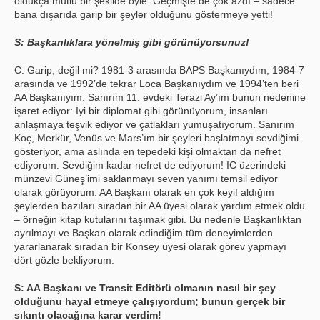
oldukça mutlu bir şekilde öyle. Geçmişte de çok azdı – sadece
bana dışarıda garip bir şeyler olduğunu göstermeye yetti!
S: Başkanlıklara yönelmiş gibi görünüyorsunuz!
C: Garip, değil mi? 1981-3 arasında BAPS Başkanıydım, 1984-7
arasında ve 1992’de tekrar Loca Başkanıydım ve 1994’ten beri
AA Başkanıyım. Sanırım 11. evdeki Terazi Ay’ım bunun nedenine
işaret ediyor: İyi bir diplomat gibi görünüyorum, insanları
anlaşmaya teşvik ediyor ve çatlakları yumuşatıyorum. Sanırım
Koç, Merkür, Venüs ve Mars’ım bir şeyleri başlatmayı sevdiğimi
gösteriyor, ama aslında en tepedeki kişi olmaktan da nefret
ediyorum. Sevdiğim kadar nefret de ediyorum! IC üzerindeki
münzevi Güneş’imi saklanmayı seven yanımı temsil ediyor
olarak görüyorum. AA Başkanı olarak en çok keyif aldığım
şeylerden bazıları sıradan bir AA üyesi olarak yardım etmek oldu
– örneğin kitap kutularını taşımak gibi. Bu nedenle Başkanlıktan
ayrılmayı ve Başkan olarak edindiğim tüm deneyimlerden
yararlanarak sıradan bir Konsey üyesi olarak görev yapmayı
dört gözle bekliyorum.
S: AA Başkanı ve Transit Editörü olmanın nasıl bir şey
olduğunu hayal etmeye çalışıyordum; bunun gerçek bir
sıkıntı olacağına karar verdim!