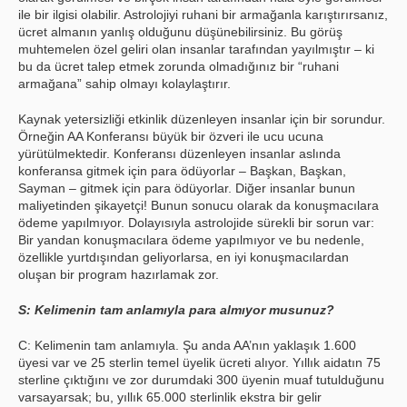
ile bir ilgisi olabilir. Astrolojiyi ruhani bir armağanla karıştırırsanız,
ücret almanın yanlış olduğunu düşünebilirsiniz. Bu görüş
muhtemelen özel geliri olan insanlar tarafından yayılmıştır – ki
bu da ücret talep etmek zorunda olmadığınız bir “ruhani
armağana” sahip olmayı kolaylaştırır.
Kaynak yetersizliği etkinlik düzenleyen insanlar için bir sorundur.
Örneğin AA Konferansı büyük bir özveri ile ucu ucuna
yürütülmektedir. Konferansı düzenleyen insanlar aslında
konferansa gitmek için para ödüyorlar – Başkan, Başkan,
Sayman – gitmek için para ödüyorlar. Diğer insanlar bunun
maliyetinden şikayetçi! Bunun sonucu olarak da konuşmacılara
ödeme yapılmıyor. Dolayısıyla astrolojide sürekli bir sorun var:
Bir yandan konuşmacılara ödeme yapılmıyor ve bu nedenle,
özellikle yurtdışından geliyorlarsa, en iyi konuşmacılardan
oluşan bir program hazırlamak zor.
S: Kelimenin tam anlamıyla para almıyor musunuz?
C: Kelimenin tam anlamıyla. Şu anda AA’nın yaklaşık 1.600
üyesi var ve 25 sterlin temel üyelik ücreti alıyor. Yıllık aidatın 75
sterline çıktığını ve zor durumdaki 300 üyenin muaf tutulduğunu
varsayarsak; bu, yıllık 65.000 sterlinlik ekstra bir gelir