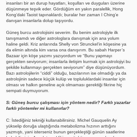
insanları bir an durup hayatları, koşulları ve duyguları üzerine
düşünmeye teşvik eder. Gördüğüm en yakın paralellik, Hong
Kong’daki Taoist tapınaklardı; buralar her zaman I Ching’e
danışan insanlarla dolup taşıyordu.
Güneş burcu astrolojisini severim. Bu benim astrolojiyle ilk
tanışmamdı ve diğer astrologlara danışmak için ana yolum
haline geldi. Kriz anlarında Shelly von Strunckel’in köşesine ya
da elimin altında kim varsa ona danışırım. Bu sabah Harper’s
Bazaar için köşe yazımı yazıyordum ve “Bunu yapmayı
gerçekten seviyorum; insanlarla iletişim kurmak için astrolojiyi bu
şekilde kullanmayı gerçekten seviyorum” diye düşünüyordum.
Bazı astrolojilerin “ciddi” olduğu, bazılarının ise olmadığı ya da
astrolojinin sadece küçük kulüp ve topluluklardaki insanlar için
olması ve halkın geneline açık olmaması gerektiği fikrine hiç
sempati duymuyorum.
S: Güneş burcu çalışması için yöntem nedir? Farklı yazarlar
farklı yöntemler mi kullanırlar?
C: İstediğiniz tekniği kullanabilirsiniz. Michel Gauquelin Ay
yükselip doruğa ulaştığında metabolizma hızının arttığını
yazmıştı, yani isterseniz bunun gerçekleştiği günün saatlerine