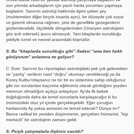
son yılımda arkadaşlarım için yazılı harita yorumları yapmaya
başladım. Sanırım astroloji hakkında ilgimi çeken şey
(muhtemelen diğer birçok insanla aynı), bir düzeyde çok soyut
ve gizemli olmasına rağmen, yine de genellikle gezegenlerin
gözlemlenebilir, ölçülebilir döngülerinden (Uranyen astrolojisini
göz ardı edersek) ipucu almasıydı. Yani kitaplarda sunulduğu
şekliyle öznel ve nesnel arasındaki köprüdür.
S: Bu “kitaplarda sunulduğu gibi” ifadesi “ama ben farklı
görüyorum” anlamına mı geliyor?
C: Evet. Sanırım bu röportajdan astrolojideki pek çok gelenekten
ve “yanlış” verilerin nasıl “doğru” okumayı verebileceği ya da
Kuzey Kutbu’ndaysanız ne tür bir ev sistemine sahip olduğunuz
gibi zor sorulardan kaçınma eğilimimiz olarak gördüğüm şeyden
memnun olmadığım açıkça anlaşılıyor. Ay’da ilk bebek
doğduğunda daha da temel sorunlarla karşılaşacağız ki bu
önümüzdeki otuz yıl içinde gerçekleşebilir. Eğer çocuğun
haritasında Ay yoksa annesini ne temsil edecek? Dünya mı?
Bence radikal bir yeniden düşünmenin, gerçekten hümanist, “kişi
merkezli” bir astrolojinin zamanı geldi.
S: Psişik çalışmalarla ilişkiniz nasıldı?