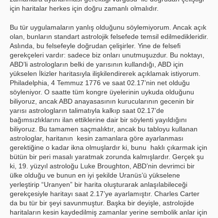
için haritalar herkes için doğru zamanlı olmalıdır.
Bu tür uygulamaların yanlış olduğunu söylemiyorum. Ancak açık
olan, bunların standart astrolojik felsefede temsil edilmedikleridir.
Aslında, bu felsefeyle doğrudan çelişirler. Yine de felsefi
gerekçeleri vardır: sadece biz onları unutmuşuzdur. Bu noktayı,
ABD’li astrologların belki de yarısının kullandığı, ABD için
yükselen İkizler haritasıyla ilişkilendirerek açıklamak istiyorum.
Philadelphia, 4 Temmuz 1776 ve saat 02.17’nin net olduğu
söyleniyor. O saatte tüm kongre üyelerinin uykuda olduğunu
biliyoruz, ancak ABD anayasasının kurucularının gecenin bir
yarısı astrologların talimatıyla kalkıp saat 02.17’de
bağımsızlıklarını ilan ettiklerine dair bir söylenti yayıldığını
biliyoruz. Bu tamamen saçmalıktır, ancak bu tabloyu kullanan
astrologlar, haritanın kesin zamanlara göre ayarlanması
gerektiğine o kadar ikna olmuşlardır ki, bunu haklı çıkarmak için
bütün bir peri masalı yaratmak zorunda kalmışlardır. Gerçek şu
ki, 19. yüzyıl astroloğu Luke Broughton, ABD’nin devrimci bir
ülke olduğu ve bunun en iyi şekilde Uranüs’ü yükselene
yerleştirip “Uranyen” bir harita oluşturarak anlaşılabileceği
gerekçesiyle haritayı saat 2.17’ye ayarlamıştır. Charles Carter
da bu tür bir şeyi savunmuştur. Başka bir deyişle, astrolojide
haritaların kesin kaydedilmiş zamanlar yerine sembolik anlar için