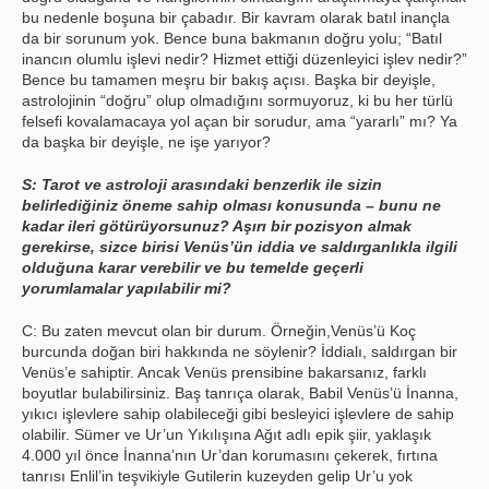
bu nedenle boşuna bir çabadır. Bir kavram olarak batıl inançla
da bir sorunum yok. Bence buna bakmanın doğru yolu; “Batıl
inancın olumlu işlevi nedir? Hizmet ettiği düzenleyici işlev nedir?”
Bence bu tamamen meşru bir bakış açısı. Başka bir deyişle,
astrolojinin “doğru” olup olmadığını sormuyoruz, ki bu her türlü
felsefi kovalamacaya yol açan bir sorudur, ama “yararlı” mı? Ya
da başka bir deyişle, ne işe yarıyor?
S: Tarot ve astroloji arasındaki benzerlik ile sizin
belirlediğiniz öneme sahip olması konusunda – bunu ne
kadar ileri götürüyorsunuz? Aşırı bir pozisyon almak
gerekirse, sizce birisi Venüs’ün iddia ve saldırganlıkla ilgili
olduğuna karar verebilir ve bu temelde geçerli
yorumlamalar yapılabilir mi?
C: Bu zaten mevcut olan bir durum. Örneğin,Venüs’ü Koç
burcunda doğan biri hakkında ne söylenir? İddialı, saldırgan bir
Venüs’e sahiptir. Ancak Venüs prensibine bakarsanız, farklı
boyutlar bulabilirsiniz. Baş tanrıça olarak, Babil Venüs’ü İnanna,
yıkıcı işlevlere sahip olabileceği gibi besleyici işlevlere de sahip
olabilir. Sümer ve Ur’un Yıkılışına Ağıt adlı epik şiir, yaklaşık
4.000 yıl önce İnanna’nın Ur’dan korumasını çekerek, fırtına
tanrısı Enlil’in teşvikiyle Gutilerin kuzeyden gelip Ur’u yok