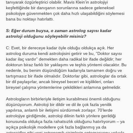
tanıyarak özgürleştirici olabilir. Mavis Klein’in astrolojiyi
keşfettiğinde bir danışanın sorunlarına sadece geleneksel
psikolojiye güvenmekten çok daha hızlı ulaşabildiğini söylemesi
bana bu noktayı hatırlattı.
S: Eğer durum buysa, o zaman astrolog sayısı kadar
astroloji olduğunu söyleyebilir misiniz?
C: Evet, bir dereceye kadar öyle olduğu oldukça açık. Her
astrolog duruma kendi astrolojisini getirir ve bu, “Doktor sayısı
kadar ilaç vardır” demekten daha radikal bir ifade değildir; her
doktorun biraz farklı bir yaklaşımı ve teşhis yöntemi olacaktır. Bu
nedenle, bu benim düşündüğüm kadarıyla tamamen doğru ve
tartışmasız bir ifade olmalıdır. Doktorlar gibi, astrologlar da ortak
bir dil paylaşırlar, ancak bireysel beceri ve kişilikleri, onları
bireysel çalışma yöntemlerine çekildikleri anlamına gelmelidir.
Astrologların birbirleriyle iletişim kurabilmesi önemli olduğunu
düşünüyorum. Astroloji bir dildir ve dil ile çok fazla yenilik
yapılırsa, anlamlı bir iletişimi sürdürmek zorlaşır. 70’lerde
astrolojiye girdiğimde, astroloji dilinin farklı yönlere gerildiği
konusunda oldukça fazla rahatsızlık olduğunu hatırlıyorum – ya
açıkça psikolojik modellere çok fazla bağlanmış ya da
asteroidler gibi yeni astronomik cisimlerin entegrasyonu yoluyla