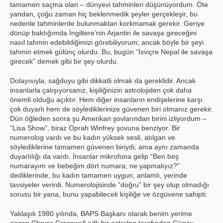
tamamen saçma olan – dünyevi tahminleri düşünüyordum. Öte
yandan, çoğu zaman hiç beklenmedik şeyler gerçekleşir, bu
nedenle tahminlerde bulunmaktan korkmamak gerekir. Geriye
dönüp baktığımda İngiltere’nin Arjantin ile savaşa gireceğini
nasıl tahmin edebildiğimizi görebiliyorum; ancak böyle bir şeyi
tahmin etmek gülünç olurdu. Bu, bugün “İsviçre Nepal ile savaşa
girecek” demek gibi bir şey olurdu.
Dolayısıyla, sağduyu gibi dikkatli olmak da gereklidir. Ancak
insanlarla çalışıyorsanız, kişiliğinizin astrolojiden çok daha
önemli olduğu açıktır. Hem diğer insanların endişelerine karşı
çok duyarlı hem de söylediklerinize güvenen biri olmanız gerekir.
Dün öğleden sonra şu Amerikan şovlarından birini izliyordum –
“Lisa Show”, biraz Oprah Winfrey şovuna benziyor. Bir
numerolog vardı ve bu kadın yüksek sesli, atılgan ve
söylediklerine tamamen güvenen biriydi; ama aynı zamanda
duyarlılığı da vardı. İnsanlar mikrofona gelip “Ben beş
numarayım ve bebeğim dört numara; ne yapmalıyız?”
dediklerinde, bu kadın tamamen uygun, anlamlı, yerinde
tavsiyeler verirdi. Numerolojisinde “doğru” bir şey olup olmadığı
sorusu bir yana, bunu yapabilecek kişiliğe ve özgüvene sahipti.
Yaklaşık 1980 yılında, BAPS Başkanı olarak benim yerime