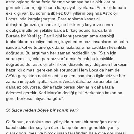
astrologların daha fazla ödeme yapmaya hazır olduklarını
görmek isterim; eğer bunu karşılayabiliyorlarsa. Astrolojide para
eksikliği var, bu sorunla ilk kez 80’li yılların başında Astroloji
Locası’nda karşılaşmıştım: Para toplama kasesini
dolaştırdığımızda, insanlar içine bir kuruş koyar ve sonra
oldukça mutlu bir şekilde barda birkaç pound harcarlardı.
Burada bir Yeni İşçi Partili gibi konuşacağım ama astroloji
toplantılarının maliyetinden şikayet eden bazı insanların bir hafta
içinde alkol ve tütüne çok daha fazla para harcadıkları kesinlikle
doğrudur. Bu argüman her zaman reddedilir ve “Sizin için
sorun yok – çünkü paranız var” denir. Ancak bu kesinlikle
doğrudur. Bu, astroloji etkinlikleri düzenlemeyi düşünen herkesin
hazırlıklı olması gereken bir sorundur! Hem Loca’da hem de
AA’da gerçekten nakit sıkıntısı çeken insanlarla ilgileniriz ve her
zaman imtiyazlı fiyatlar vardır. Ancak daha az parası olanlar
daha az ödüyorsa, daha fazla parası olanların daha fazla
ödemesi gerekir. Karl Marx’ın dediği gibi “Herkesten imkanına
göre, herkese ihtiyacına göre”.
S: Sizce neden böyle bir sorun var?
C: Bunun, on dokuzuncu yüzyılda ruhani bir armağan olarak
kabul edilen bir şey için ücret talep etmenin genellikle yanlış
olarak görülmesi ve birçok insan tarafından hala öyle görülmesi