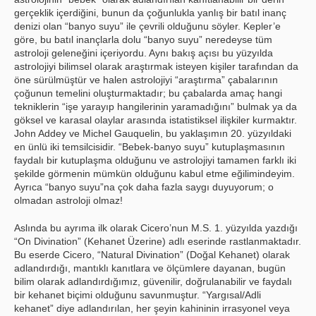
gerçeklik içerdiğini, bunun da çoğunlukla yanlış bir batıl inanç
denizi olan “banyo suyu” ile çevrili olduğunu söyler. Kepler’e
göre, bu batıl inançlarla dolu “banyo suyu” neredeyse tüm
astroloji geleneğini içeriyordu. Aynı bakış açısı bu yüzyılda
astrolojiyi bilimsel olarak araştırmak isteyen kişiler tarafından da
öne sürülmüştür ve halen astrolojiyi “araştırma” çabalarının
çoğunun temelini oluşturmaktadır; bu çabalarda amaç hangi
tekniklerin “işe yarayıp hangilerinin yaramadığını” bulmak ya da
göksel ve karasal olaylar arasında istatistiksel ilişkiler kurmaktır.
John Addey ve Michel Gauquelin, bu yaklaşımın 20. yüzyıldaki
en ünlü iki temsilcisidir. “Bebek-banyo suyu” kutuplaşmasının
faydalı bir kutuplaşma olduğunu ve astrolojiyi tamamen farklı iki
şekilde görmenin mümkün olduğunu kabul etme eğilimindeyim.
Ayrıca “banyo suyu”na çok daha fazla saygı duyuyorum; o
olmadan astroloji olmaz!
Aslında bu ayrıma ilk olarak Cicero’nun M.S. 1. yüzyılda yazdığı
“On Divination” (Kehanet Üzerine) adlı eserinde rastlanmaktadır.
Bu eserde Cicero, “Natural Divination” (Doğal Kehanet) olarak
adlandırdığı, mantıklı kanıtlara ve ölçümlere dayanan, bugün
bilim olarak adlandırdığımız, güvenilir, doğrulanabilir ve faydalı
bir kehanet biçimi olduğunu savunmuştur. “Yargısal/Adli
kehanet” diye adlandırılan, her şeyin kahininin irrasyonel veya