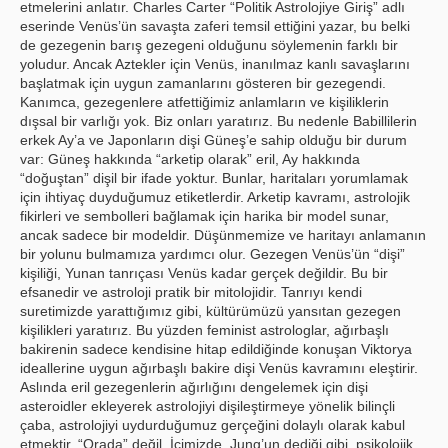
etmelerini anlatır. Charles Carter “Politik Astrolojiye Giriş” adlı
eserinde Venüs’ün savaşta zaferi temsil ettiğini yazar, bu belki
de gezegenin barış gezegeni olduğunu söylemenin farklı bir
yoludur. Ancak Aztekler için Venüs, inanılmaz kanlı savaşlarını
başlatmak için uygun zamanlarını gösteren bir gezegendi.
Kanımca, gezegenlere atfettiğimiz anlamların ve kişiliklerin
dışsal bir varlığı yok. Biz onları yaratırız. Bu nedenle Babillilerin
erkek Ay’a ve Japonların dişi Güneş’e sahip olduğu bir durum
var: Güneş hakkında “arketip olarak” eril, Ay hakkında
“doğuştan” dişil bir ifade yoktur. Bunlar, haritaları yorumlamak
için ihtiyaç duyduğumuz etiketlerdir. Arketip kavramı, astrolojik
fikirleri ve sembolleri bağlamak için harika bir model sunar,
ancak sadece bir modeldir. Düşünmemize ve haritayı anlamanın
bir yolunu bulmamıza yardımcı olur. Gezegen Venüs’ün “dişi”
kişiliği, Yunan tanrıçası Venüs kadar gerçek değildir. Bu bir
efsanedir ve astroloji pratik bir mitolojidir. Tanrıyı kendi
suretimizde yarattığımız gibi, kültürümüzü yansıtan gezegen
kişilikleri yaratırız. Bu yüzden feminist astrologlar, ağırbaşlı
bakirenin sadece kendisine hitap edildiğinde konuşan Viktorya
ideallerine uygun ağırbaşlı bakire dişi Venüs kavramını eleştirir.
Aslında eril gezegenlerin ağırlığını dengelemek için dişi
asteroidler ekleyerek astrolojiyi dişileştirmeye yönelik bilinçli
çaba, astrolojiyi uydurduğumuz gerçeğini dolaylı olarak kabul
etmektir. “Orada” değil. İçimizde. Jung’un dediği gibi, psikolojik