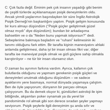
C: Çok fazla değil. Eminim pek çok insanın yaşadığı gibi benim
de çeşitli türlerde açıklanamayan psişik deneyimlerim oldu.
Ancak yirmili yaşlarımın başındayken bir süre İngiliz Astrolojik
Psişik Derneği’nin başkanlığını yaptım. Psişik gelişim konusunda
bir kurs almayı düşündüm (“Psişik güçler geliştirmek güzel
olmaz mıydı” diye düşündüm); bundan bir arkadaşıma
bahsettim ve o da “Neden bunu yapmak istiyorsun?” dedi.
Sebeplerime bakmaya başladım ve “ruhani” kelimesinin iki
tanımı olduğunu fark ettim. Bir tarafta kişinin maneviyatını ahlaki
anlamda geliştirmesi, daha iyi bir insan olması fikri var; diğer
tarafta ise maneviyat psişik olmak ve gizli güçlere sahip olmakla
karıştırılıyor – ne tür bir insan olursanız olun.
O zaman bu ayrımın farkına vardım. Ayrıca, kafamın çok
bulutlarda olduğunu ve yapmam gerekenin psişik güçleri ve
deneyimleri unutmak olduğunu düşündüm – ve sadece
ayaklarımı yere basmaya, normal dünyada yaşamaya çalıştım.
Ben de öyle yapıyorum; dünyanın bir parçası olmaya
çalışıyorum. Bu da demek oluyor ki, gündüzleri astroloji ile işim
bittiğinde, akşamları poker oynamak ya da yerel bir
pandomimde rol almak gibi son derece sıradan şeyler yapmayı
seviyorum. Psişik şeylerle ilgili deneyimim şu anda sıfır ve