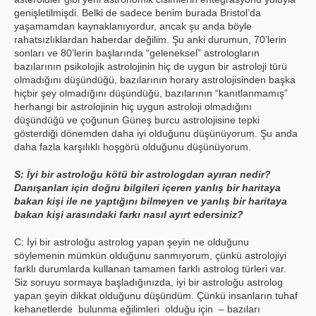
genişletilmişdi. Belki de sadece benim burada Bristol’da
yaşamamdan kaynaklanıyordur, ancak şu anda böyle
rahatsızlıklardan haberdar değilim. Şu anki durumun, 70’lerin
sonları ve 80’lerin başlarında “geleneksel” astrologların
bazılarının psikolojik astrolojinin hiç de uygun bir astroloji türü
olmadığını düşündüğü, bazılarının horary astrolojisinden başka
hiçbir şey olmadığını düşündüğü, bazılarının “kanıtlanmamış”
herhangi bir astrolojinin hiç uygun astroloji olmadığını
düşündüğü ve çoğunun Güneş burcu astrolojisine tepki
gösterdiği dönemden daha iyi olduğunu düşünüyorum. Şu anda
daha fazla karşılıklı hoşgörü olduğunu düşünüyorum.
S: İyi bir astroloğu kötü bir astrologdan ayıran nedir?
Danışanları için doğru bilgileri içeren yanlış bir haritaya
bakan kişi ile ne yaptığını bilmeyen ve yanlış bir haritaya
bakan kişi arasındaki farkı nasıl ayırt edersiniz?
C: İyi bir astroloğu astrolog yapan şeyin ne olduğunu
söylemenin mümkün olduğunu sanmıyorum, çünkü astrolojiyi
farklı durumlarda kullanan tamamen farklı astrolog türleri var.
Siz soruyu sormaya başladığınızda, iyi bir astroloğu astrolog
yapan şeyin dikkat olduğunu düşündüm. Çünkü insanların tuhaf
kehanetlerde bulunma eğilimleri olduğu için – bazıları