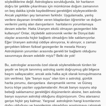
söylediklerine değil. Astrologlara sorulduğunda, bir haritanın
doğru bir şekilde çıkarılması için mümkünse doğum zamanının
on beş dakika içinde kaydedilmesi gerektiğini söyleyeceklerdir.
Ancak yaptıkları şey tamamen farklıdır. Uygulamada, yanlış
verilere dayanan örnekler veren kitaplardan öğrenirler ve doğum
verilerini yanlış alan danışanların haritalarını yorumlamaya
devam ederler. Hatta Uranyen ekolü olmayan gezegenleri bile
kullanıyor! Onlar, ölçülebilir astronomik veriler ile Dünya’daki
olaylar arasında hiçbir bağlantı olmadığını bile saklamıyorlar.
Eğer Uranyen astroloji ciddiye alınıyorsa, ki alınıyor, o zaman
gerçekten bilinen fiziksel gezegenler ile mesela Horary
Astrolojisinin yorumları arasında gerekli bir bağlantı olduğunu
savunmaya devam edebilir miyiz? Belki de yok!
Bu, astrologlar arasında özel olarak söylenebilecek türden bir
şeydir ve birçok tanınmış astrolog sanki doğruymuş gibi bilgece
başını sallayacaktır, ancak asla halka açık olarak konuşulmasına
izin verilmez. İşte “banyo suyu” olan tüm o astroloji, günlük
harita yorumu, danışanlara danışmanlık verme ve Güneş
burcu köşe yazıları uygulamalarıdır. Ancak banyo suyunu atıp
bebeği saklamamız gerektiğini düşünenlerin aksine, ben aslında
banyo suyunun astroloji olduğunu düşünüyorum. Onu atarsanız
geriye hiçbir şey kalmaz. Yargısal astrolojinin hangi kısımlarının
doğru olduğunu ve hangilerinin olmadığını araştırmaya çalışmak