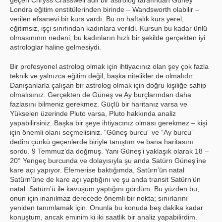
geçen Chryss Crasswell adlı bir astrolog tarafından Güney
Londra eğitim enstitülerinden birinde – Wandsworth olabilir –
verilen efsanevi bir kurs vardı. Bu on haftalık kurs yerel,
eğitimsiz, işçi sınıfından kadınlara verildi. Kursun bu kadar ünlü
olmasınının nedeni; bu kadınların hızlı bir şekilde gerçekten iyi
astrologlar haline gelmesiydi.
Bir profesyonel astrolog olmak için ihtiyacınız olan şey çok fazla
teknik ve yalnızca eğitim değil, başka nitelikler de olmalıdır.
Danışanlarla çalışan bir astrolog olmak için doğru kişiliğe sahip
olmalısınız. Gerçekten de Güneş ve Ay burçlarından daha
fazlasını bilmeniz gerekmez. Güçlü bir haritanız varsa ve
Yükselen üzerinde Pluto varsa, Pluto hakkında analiz
yapabilirsiniz. Başka bir şeye ihtiyacınız olması gerekmez – kişi
için önemli olanı seçmelisiniz. “Güneş burcu” ve “Ay burcu”
dedim çünkü geçenlerde biriyle tanıştım ve bana haritasını
sordu. 9 Temmuz’da doğmuş. Yani Güneş’i yaklaşık olarak 18 –
20° Yengeç burcunda ve dolayısıyla şu anda Satürn Güneş’ine
kare açı yapıyor. Efemerise baktığımda, Satürn’ün natal
Satürn’üne de kare açı yaptığını ve şu anda transit Satürn’ün
natal Satürn’ü ile kavuşum yaptığını gördüm. Bu yüzden bu,
onun için inanılmaz derecede önemli bir nokta; sınırlarını
yeniden tanımlamak için. Onunla bu konuda beş dakika kadar
konuştum, ancak eminim ki iki saatlik bir analiz yapabilirdim.