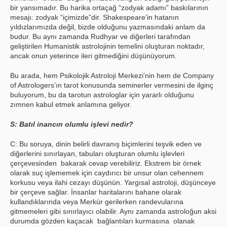
bir yansımadır. Bu harika ortaçağ “zodyak adamı” baskılarının
mesajı: zodyak “içimizde”dir. Shakespeare’in hatanın
yıldızlarımızda değil, bizde olduğunu yazmasındaki anlam da
budur. Bu aynı zamanda Rudhyar ve diğerleri tarafından
geliştirilen Humanistik astrolojinin temelini oluşturan noktadır,
ancak onun yeterince ileri gitmediğini düşünüyorum.
Bu arada, hem Psikolojik Astroloji Merkezi’nin hem de Company
of Astrologers’ın tarot konusunda seminerler vermesini de ilginç
buluyorum, bu da tarotun astrologlar için yararlı olduğunu
zımnen kabul etmek anlamına geliyor.
S: Batıl inancın olumlu işlevi nedir?
C: Bu soruya, dinin belirli davranış biçimlerini teşvik eden ve
diğerlerini sınırlayan, tabuları oluşturan olumlu işlevleri
çerçevesinden bakarak cevap verebiliriz. Ekstrem bir örnek
olarak suç işlememek için caydırıcı bir unsur olan cehennem
korkusu veya ilahi cezayı düşünün. Yargısal astroloji, düşünceye
bir çerçeve sağlar. İnsanlar haritalarını bahane olarak
kullandıklarında veya Merkür gerilerken randevularına
gitmemeleri gibi sınırlayıcı olabilir. Aynı zamanda astroloğun aksi
durumda gözden kaçacak bağlantıları kurmasına olanak