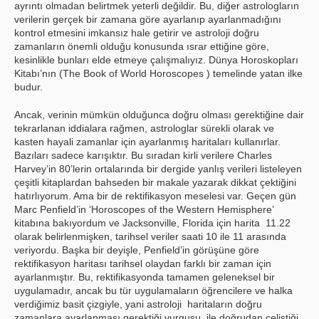
ayrıntı olmadan belirtmek yeterli değildir. Bu, diğer astrologların
verilerin gerçek bir zamana göre ayarlanıp ayarlanmadığını
kontrol etmesini imkansız hale getirir ve astroloji doğru
zamanların önemli olduğu konusunda ısrar ettiğine göre,
kesinlikle bunları elde etmeye çalışmalıyız. Dünya Horoskopları
Kitabı’nın (The Book of World Horoscopes ) temelinde yatan ilke
budur.
Ancak, verinin mümkün olduğunca doğru olması gerektiğine dair
tekrarlanan iddialara rağmen, astrologlar sürekli olarak ve
kasten hayali zamanlar için ayarlanmış haritaları kullanırlar.
Bazıları sadece karışıktır. Bu sıradan kirli verilere Charles
Harvey’in 80’lerin ortalarında bir dergide yanlış verileri listeleyen
çeşitli kitaplardan bahseden bir makale yazarak dikkat çektiğini
hatırlıyorum. Ama bir de rektifikasyon meselesi var. Geçen gün
Marc Penfield’in ‘Horoscopes of the Western Hemisphere’
kitabına bakıyordum ve Jacksonville, Florida için harita 11.22
olarak belirlenmişken, tarihsel veriler saati 10 ile 11 arasında
veriyordu. Başka bir deyişle, Penfield’in görüşüne göre
rektifikasyon haritası tarihsel olaydan farklı bir zaman için
ayarlanmıştır. Bu, rektifikasyonda tamamen geleneksel bir
uygulamadır, ancak bu tür uygulamaların öğrencilere ve halka
verdiğimiz basit çizgiyle, yani astroloji haritaların doğru
zamanlara ayarlanması gerektiği vurgusu ile doğrudan çeliştiği