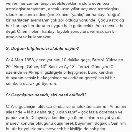
verileri her zaman tespit edebileceklerini iddia eden bazı
astrologlar tanıyorum, ancak uzun yıllar boyunca astrologları
izledikten sonra edindiğim izlenim, “yanlış” bir haritayı “doğru”
bir haritadan ayırmanın çok zor olduğu yönünde. Çoğu astrolog
her haritayı her duruma uygun hale getirecektir. Ama mesele bu
değil. Önemli olan, haritayı faydalı sonuçlara varmak için bir
araç olarak kullanmaktır.
S: Doğum bilgilerinizi alabilir miyim?
C: 4 Mart 1953, gece yarısını 10 dakika geçe, Bristol. Yükselen
0
0
0
20
Akrep, Güneş 13
Balık ve Ay 18
Terazi. Güneşim IC
üzerinde ve Akrep’in gizliliğiyle birleştiğinde, bunu kendimi
dünyanın sessiz bir köşesinde sakladığım gerçeğinin iyi bir
sembolü olarak görüyorum.
S: Geçmişiniz nasıldı, sizi nasıl etkiledi?
C: Aile geçmişim oldukça dindar ve entelektüel sanırım. Annemin
ailesinde – ki bu daha güçlü olan taraf – çok fazla öğretmen ve
papaz vardı. Dolayısıyla kendim için önemli olanın soyut ya da
manevi konular olduğunu düşünerek büyümem doğaldı. Sanırım
bu tür bir yol izlemek isteyecek bir kişiliğe de sahiptim.