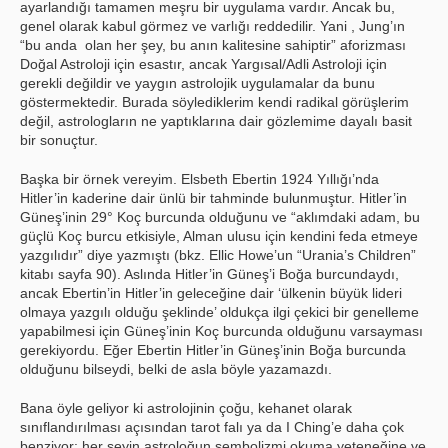
ayarlandığı tamamen meşru bir uygulama vardır. Ancak bu,
genel olarak kabul görmez ve varlığı reddedilir. Yani , Jung’ın
“bu anda olan her şey, bu anın kalitesine sahiptir” aforizması
Doğal Astroloji için esastır, ancak Yargısal/Adli Astroloji için
gerekli değildir ve yaygın astrolojik uygulamalar da bunu
göstermektedir. Burada söylediklerim kendi radikal görüşlerim
değil, astrologların ne yaptıklarına dair gözlemime dayalı basit
bir sonuçtur.
Başka bir örnek vereyim. Elsbeth Ebertin 1924 Yıllığı’nda
Hitler’in kaderine dair ünlü bir tahminde bulunmuştur. Hitler’in
Güneş’inin 29° Koç burcunda olduğunu ve “aklımdaki adam, bu
güçlü Koç burcu etkisiyle, Alman ulusu için kendini feda etmeye
yazgılıdır” diye yazmıştı (bkz. Ellic Howe’un “Urania’s Children”
kitabı sayfa 90). Aslında Hitler’in Güneş’i Boğa burcundaydı,
ancak Ebertin’in Hitler’in geleceğine dair ‘ülkenin büyük lideri
olmaya yazgılı olduğu şeklinde’ oldukça ilgi çekici bir genelleme
yapabilmesi için Güneş’inin Koç burcunda olduğunu varsayması
gerekiyordu. Eğer Ebertin Hitler’in Güneş’inin Boğa burcunda
olduğunu bilseydi, belki de asla böyle yazamazdı.
Bana öyle geliyor ki astrolojinin çoğu, kehanet olarak
sınıflandırılması açısından tarot falı ya da I Ching’e daha çok
benziyor: her şeyin astroloğun sembolizmi okuma yeteneğine ve