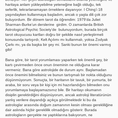
haritaya anlam yükleyebilme yeteneğine bağlı olduğu, tek
seferlik, tekrarlanamayan örneklere dayanıyor. I Ching’i 18
yaşındayken kullanmaya başladım, ancak o yaşta dili çok zor
buluyordum. Bir dönem tarot da öğrendim: 1979’da Juliet
Sharman-Burke’un derslerine girdim. O zamanlarda British
Astrological Psychic Society’de bulunuyordum, burada birçok
tarot okuyucusu kartları doğru bir şekilde nasıl yerleştirmeli
konusunda tartışırdı; Kelt Açılımı mı kullanmalı, yoksa Zodyak
Çarkı mı, ya da başka bir şey mi. Sanki bunun bir önemi varmış
gibi!
Bana göre, bir tarot yorumlaması yaparken tek önemli şey, bir
kartı çevirmeden önce onun öneminin ne olduğuna karar
vermeniz. Bana göre astrolojide de durum aynı. Başlamadan
önce önemini bilmelisiniz ve bunun tartışmalı bir nokta olduğunu
düşünmüyorum. Sonuçta, bir haritanın bir tavuk, bir yumurta, bir
araba, bir soru veya bir kişi için mi hazırlandığını bilmeden onu
yorumlamaya başlayamazsınız bile. Bir haritayı okumanın
disiplin gerektirdiğini düşünüyorum, ancak astroloji literatürünün
yanlış verilere dayandığı açıkça görülmektedir ki bu da
astrologlar arasında doğum zamanının kesin olması gerekliliğine
dair aslında hiçbir gereklilik olmadığını gösterir. Burada
astrologların gerçekte ne yaptıklarına bakıyorum, ne