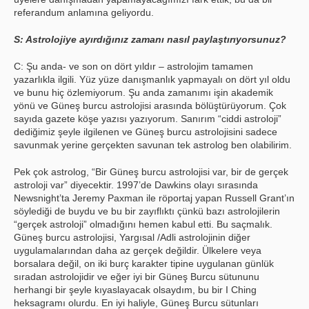
referandum anlamına geliyordu.
S: Astrolojiye ayırdığınız zamanı nasıl paylaştırıyorsunuz?
C: Şu anda- ve son on dört yıldır – astrolojim tamamen
yazarlıkla ilgili. Yüz yüze danışmanlık yapmayalı on dört yıl oldu
ve bunu hiç özlemiyorum. Şu anda zamanımı işin akademik
yönü ve Güneş burcu astrolojisi arasında bölüştürüyorum. Çok
sayıda gazete köşe yazısı yazıyorum. Sanırım “ciddi astroloji”
dediğimiz şeyle ilgilenen ve Güneş burcu astrolojisini sadece
savunmak yerine gerçekten savunan tek astrolog ben olabilirim.
Pek çok astrolog, “Bir Güneş burcu astrolojisi var, bir de gerçek
astroloji var” diyecektir. 1997’de Dawkins olayı sırasında
Newsnight’ta Jeremy Paxman ile röportaj yapan Russell Grant’ın
söylediği de buydu ve bu bir zayıflıktı çünkü bazı astrolojilerin
“gerçek astroloji” olmadığını hemen kabul etti. Bu saçmalık.
Güneş burcu astrolojisi, Yargısal /Adli astrolojinin diğer
uygulamalarından daha az gerçek değildir. Ülkelere veya
borsalara değil, on iki burç karakter tipine uygulanan günlük
sıradan astrolojidir ve eğer iyi bir Güneş Burcu sütununu
herhangi bir şeyle kıyaslayacak olsaydım, bu bir I Ching
heksagramı olurdu. En iyi haliyle, Güneş Burcu sütunları