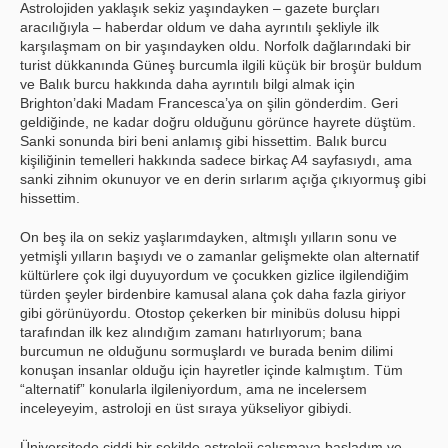
Astrolojiden yaklaşık sekiz yaşındayken – gazete burçları
aracılığıyla – haberdar oldum ve daha ayrıntılı şekliyle ilk
karşılaşmam on bir yaşındayken oldu. Norfolk dağlarındaki bir
turist dükkanında Güneş burcumla ilgili küçük bir broşür buldum
ve Balık burcu hakkında daha ayrıntılı bilgi almak için
Brighton’daki Madam Francesca’ya on şilin gönderdim. Geri
geldiğinde, ne kadar doğru olduğunu görünce hayrete düştüm.
Sanki sonunda biri beni anlamış gibi hissettim. Balık burcu
kişiliğinin temelleri hakkında sadece birkaç A4 sayfasıydı, ama
sanki zihnim okunuyor ve en derin sırlarım açığa çıkıyormuş gibi
hissettim.
On beş ila on sekiz yaşlarımdayken, altmışlı yılların sonu ve
yetmişli yılların başıydı ve o zamanlar gelişmekte olan alternatif
kültürlere çok ilgi duyuyordum ve çocukken gizlice ilgilendiğim
türden şeyler birdenbire kamusal alana çok daha fazla giriyor
gibi görünüyordu. Otostop çekerken bir minibüs dolusu hippi
tarafından ilk kez alındığım zamanı hatırlıyorum; bana
burcumun ne olduğunu sormuşlardı ve burada benim dilimi
konuşan insanlar olduğu için hayretler içinde kalmıştım. Tüm
“alternatif” konularla ilgileniyordum, ama ne incelersem
inceleyeyim, astroloji en üst sıraya yükseliyor gibiydi.
Üniversitede ciddi bir şekilde astroloji çalışmaya başladım ve