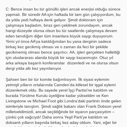
C: Bence insan bu tür gönüllü işleri ancak enerjisi olduğu sürece
yapmalı. Bir süredir AA için haftada bir tam gün çalışıyordum, bu
da yılda yedi haftaya denk geliyor. Şimdi doktoram için
çalışmaya başladım, biraz geri çekilmek zorundayım, ancak
hangi düzeyde olursa olsun bu tür saatlerde çalışmaya devam
eden tanıdığım diğer tüm insanlara büyük saygı duyuyorum.
Yirmi yıl önce AA’ya katıldığımdan bu yana derginin sadece
birkaç kez gecikmiş olması ve o zaman da feci bir şekilde
gecikmemiş olması bence şaşırtıcı. AA, işleri gerçekten hallettiği
için uluslararası alanda büyük bir saygı kazanmıştır. Otuz yıl
arka arkaya başarılı konferanslar düzenledi ve ne olursa olsun
dergi yılda altı kez yayınlanıyor.
Şahsen ben bir tür komite bağımlısıyım. İlk siyasi eylemim
yetmişli yılların ortalarında Camden’da kitlesel bir işgal eylemi
düzenlemek oldu. Bu sayede yerel İşçi Partisi’ne katıldım ve
burada Yürütme Kurulu üyeliğine kadar yükseldim ve Ken
Livingstone ve Michael Foot gibi Londra’daki partinin önde gelen
isimleriyle tanıştım. Şimdi sağlık bakanı olan Frank Dobson yerel
milletvekilimizdi, ancak seçildiğinde bir isyanın parçasıydım –
çünkü çok sağcıydı! Daha sonra Yeşil Parti’ye katıldım ve
doksanlı yılların başında birkaç kez aday oldum. Yani, eğer bir