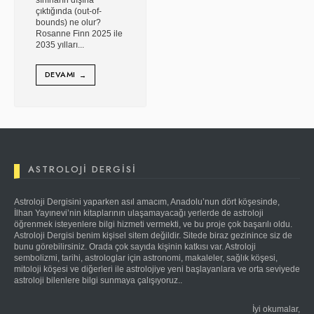
sınırların dışına
çıktığında (out-of-
bounds) ne olur?
Rosanne Finn 2025 ile
2035 yılları
...
DEVAMI
→
ASTROLOJI DERGISI
Astroloji Dergisini yaparken asıl amacım, Anadolu’nun dört köşesinde,
İlhan Yayınevi’nin kitaplarının ulaşamayacağı yerlerde de astroloji
öğrenmek isteyenlere bilgi hizmeti vermekti, ve bu proje çok başarılı oldu.
Astroloji Dergisi benim kişisel sitem değildir. Sitede biraz gezinince siz de
bunu görebilirsiniz. Orada çok sayıda kişinin katkısı var. Astroloji
sembolizmi, tarihi, astrologlar için astronomi, makaleler, sağlık köşesi,
mitoloji köşesi ve diğerleri ile astrolojiye yeni başlayanlara ve orta seviyede
astroloji bilenlere bilgi sunmaya çalışıyoruz..
İyi okumalar,