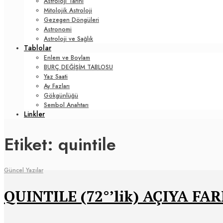
Astroloji Tarihi
Mitolojik Astroloji
Gezegen Döngüleri
Astronomi
Astroloji ve Sağlık
Tablolar
Enlem ve Boylam
BURÇ DEĞİŞİM TABLOSU
Yaz Saati
Ay Fazları
Gökgünlüğü
Sembol Anahtarı
Linkler
Etiket:
quintile
Güncel Yazılar
QUINTILE (72°’lik) AÇIYA FAR