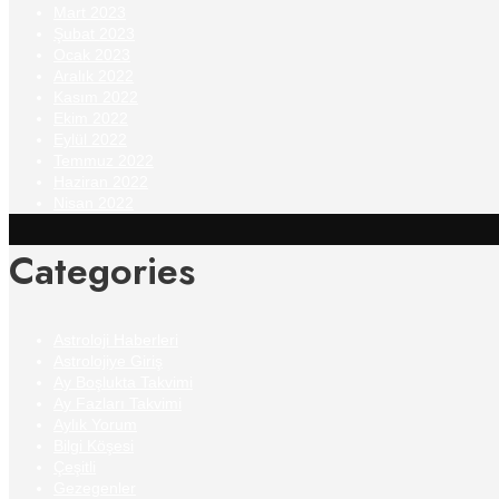
Mart 2023
Şubat 2023
Ocak 2023
Aralık 2022
Kasım 2022
Ekim 2022
Eylül 2022
Temmuz 2022
Haziran 2022
Nisan 2022
Categories
Astroloji Haberleri
Astrolojiye Giriş
Ay Boşlukta Takvimi
Ay Fazları Takvimi
Aylık Yorum
Bilgi Köşesi
Çeşitli
Gezegenler