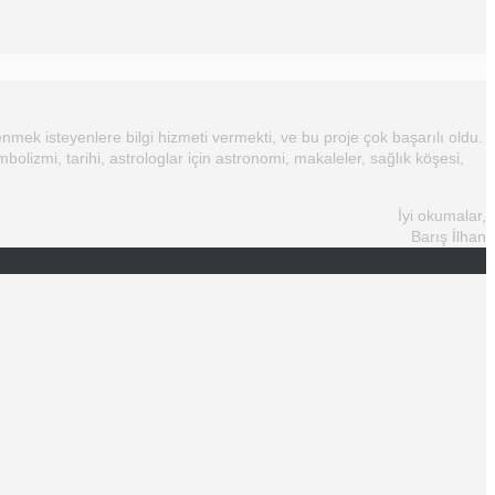
nmek isteyenlere bilgi hizmeti vermekti, ve bu proje çok başarılı oldu.
mbolizmi, tarihi, astrologlar için astronomi, makaleler, sağlık köşesi,
İyi okumalar,
Barış İlhan