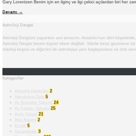
Gary Lorentzen Benim için en ilginç ve ilgi çekici açılardan biri her z
Devamı
→
Astroloji Dergisi
Astroloji Dergisini yaparken asıl amacım, Anadolu’nun dört köşesinde, 
Astroloji Dergisi benim kişisel sitem değildir. Sitede biraz gezinince siz
mitoloji köşesi ve diğerleri ile astrolojiye yeni başlayanlara ve orta sev
Kategoriler
Astroloji Haberleri
2
Astrolojiye Giriş
5
Ay Boşlukta Takvimi
24
Ay Fazları Takvimi
25
Aylık Yorum
21
Bilgi Köşesi
2
Çeşitli
5
Gezegenler
3