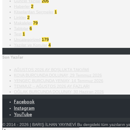
Güncel Yazılar
205
Haberler
2
Kitaplardan Seçmeler
1
Linkler
2
Makaleler
79
Tablolar
6
Test
1
Uncategorized
179
Yazılar ve Konular
4
Son Yazılar
AĞUSTOS 2026 AY BOŞLUKTA TAKVİMİ
KOVA BURCUNDA DOLUNAY, 29 Temmuz 2026
YENGEÇ BURCUNDA YENİAY, 14 Temmuz 2026
TEMMUZ – AĞUSTOS 2026 AY FAZLARI
OĞLAK BURCUNDA DOLUNAY, 30 Haziran 2026
Facebook
Instagram
YouTube
© 2014 - 2026 | BARIŞ İLHAN YAYINEVİ Bu dergideki tüm yazıların yayın 