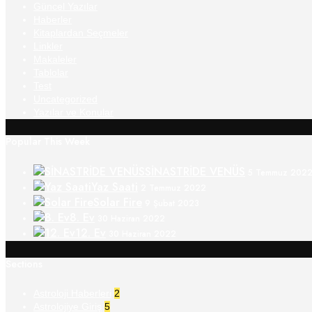
Güncel Yazılar
Haberler
Kitaplardan Seçmeler
Linkler
Makaleler
Tablolar
Test
Uncategorized
Yazılar ve Konular
Popular This Week
SİNASTRİDE VENÜS
5 Temmuz 202
Yaz Saati
2 Temmuz 2022
Solar Fire
9 Şubat 2023
8. Ev
30 Haziran 2022
12. Ev
30 Haziran 2022
Sections
Astroloji Haberleri
2
Astrolojiye Giriş
5