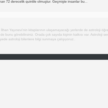
aman 72 derecelik quintile olmuştur. Geçmişte insanlar bu
...
İlhan Yayınevi’nin kitaplarının ulaşamayacağı yerlerde de astroloji öğre
 de bunu görebilirsiniz. Orada çok sayıda kişinin katkısı var. Astroloji se
iyede astroloji bilenlere bilgi sunmaya çalışıyoruz..