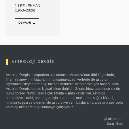
J. LEE LEHMAN
(1953–2026)
DEVAMI
→
ASTROLOJI DERGISI
Astroloji Dergisini yaparken asıl amacım, Anadolu’nun dört köşesinde,
İlhan Yayınevi’nin kitaplarının ulaşamayacağı yerlerde de astroloji
öğrenmek isteyenlere bilgi hizmeti vermekti, ve bu proje çok başarılı oldu.
Astroloji Dergisi benim kişisel sitem değildir. Sitede biraz gezinince siz de
bunu görebilirsiniz. Orada çok sayıda kişinin katkısı var. Astroloji
sembolizmi, tarihi, astrologlar için astronomi, makaleler, sağlık köşesi,
mitoloji köşesi ve diğerleri ile astrolojiye yeni başlayanlara ve orta seviyede
astroloji bilenlere bilgi sunmaya çalışıyoruz..
İyi okumalar,
Barış İlhan